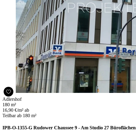
Adlershof
180 m²
16,90 €/m² ab
Teilbar ab 180 m²
IPB-O-1355-G Rudower Chaussee 9 - Am Studio 27 Büroflächen 