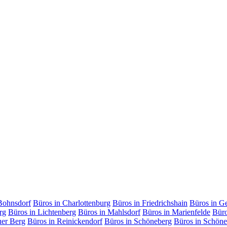
Bohnsdorf
Büros in Charlottenburg
Büros in Friedrichshain
Büros in G
rg
Büros in Lichtenberg
Büros in Mahlsdorf
Büros in Marienfelde
Büro
uer Berg
Büros in Reinickendorf
Büros in Schöneberg
Büros in Schöne