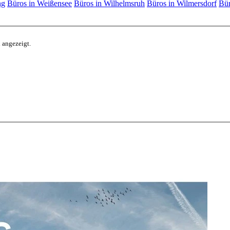
ng
Büros in Weißensee
Büros in Wilhelmsruh
Büros in Wilmersdorf
Bür
 angezeigt.