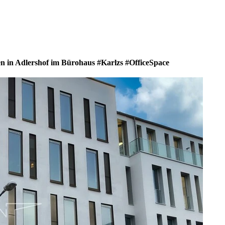
en in Adlershof im Bürohaus #Karlzs #OfficeSpace