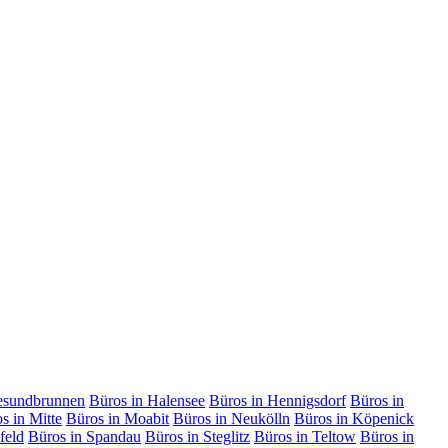
esundbrunnen
Büros in Halensee
Büros in Hennigsdorf
Büros in
s in Mitte
Büros in Moabit
Büros in Neukölln
Büros in Köpenick
feld
Büros in Spandau
Büros in Steglitz
Büros in Teltow
Büros in