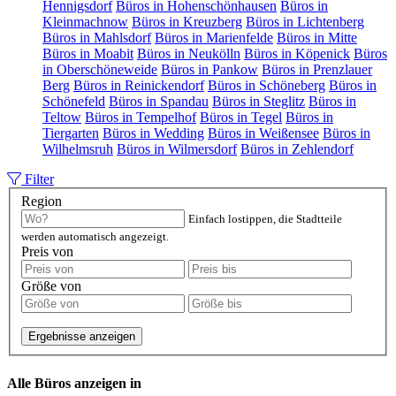
Hennigsdorf
Büros in Hohenschönhausen
Büros in
Kleinmachnow
Büros in Kreuzberg
Büros in Lichtenberg
Büros in Mahlsdorf
Büros in Marienfelde
Büros in Mitte
Büros in Moabit
Büros in Neukölln
Büros in Köpenick
Büros
in Oberschöneweide
Büros in Pankow
Büros in Prenzlauer
Berg
Büros in Reinickendorf
Büros in Schöneberg
Büros in
Schönefeld
Büros in Spandau
Büros in Steglitz
Büros in
Teltow
Büros in Tempelhof
Büros in Tegel
Büros in
Tiergarten
Büros in Wedding
Büros in Weißensee
Büros in
Wilhelmsruh
Büros in Wilmersdorf
Büros in Zehlendorf
Filter
Region
Einfach lostippen, die Stadtteile
werden automatisch angezeigt.
Preis von
Größe von
Ergebnisse anzeigen
Alle Büros anzeigen in