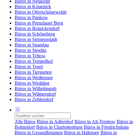
Büros in Neukölln
Büros in Köpenick
Büros in Oberschöneweide
Büros in Pankow
Büros in Prenzlauer Berg
Büros in Reinickendorf
Büros in Schöneberg
Büros in Siemensstadt
Büros in Spandau
Büros in Steglitz
Büros in Teltow
Büros in Tempelhof
Büros in Tegel
Büros in Tiergarten
Büros in Weißensee
Büros in Wedding
Büros in Wilhelmsruh
Büros in Wilmersdorf
Büros in Zehlendorf
Alle Büros
Büros in Adlershof
Büros in Alt-Treptow
Büros in
Bohnsdorf
Büros in Charlottenburg
Büros in Friedrichshain
Büros in Gesundbrunnen
Büros in Halensee
Büros in