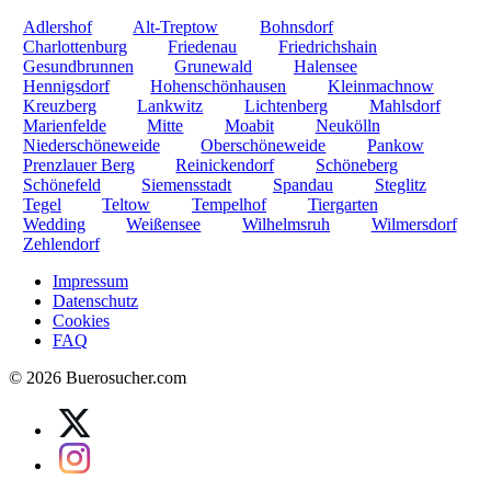
Adlershof
Alt-Treptow
Bohnsdorf
Charlottenburg
Friedenau
Friedrichshain
Gesundbrunnen
Grunewald
Halensee
Hennigsdorf
Hohenschönhausen
Kleinmachnow
Kreuzberg
Lankwitz
Lichtenberg
Mahlsdorf
Marienfelde
Mitte
Moabit
Neukölln
Niederschöneweide
Oberschöneweide
Pankow
Prenzlauer Berg
Reinickendorf
Schöneberg
Schönefeld
Siemensstadt
Spandau
Steglitz
Tegel
Teltow
Tempelhof
Tiergarten
Wedding
Weißensee
Wilhelmsruh
Wilmersdorf
Zehlendorf
Impressum
Datenschutz
Cookies
FAQ
© 2026 Buerosucher.com