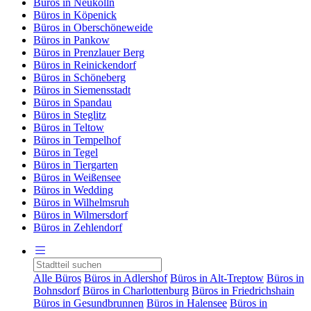
Büros in Neukölln
Büros in Köpenick
Büros in Oberschöneweide
Büros in Pankow
Büros in Prenzlauer Berg
Büros in Reinickendorf
Büros in Schöneberg
Büros in Siemensstadt
Büros in Spandau
Büros in Steglitz
Büros in Teltow
Büros in Tempelhof
Büros in Tegel
Büros in Tiergarten
Büros in Weißensee
Büros in Wedding
Büros in Wilhelmsruh
Büros in Wilmersdorf
Büros in Zehlendorf
Alle Büros
Büros in Adlershof
Büros in Alt-Treptow
Büros in
Bohnsdorf
Büros in Charlottenburg
Büros in Friedrichshain
Büros in Gesundbrunnen
Büros in Halensee
Büros in