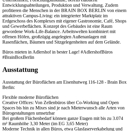
Entwicklungsabteilungen, Produktion und Verwaltung. Zudem
profitieren die Menschen in der BRAIN BOX BERLIN von einem
attraktiven Campus-Living: ein integrierter Marktplatz im
Erdgeschoss des Komplexes mit eigener Gastronomie, Café, Shops
und Gewerbeflächen. Konzept des Gebäudes ist eine Raum
gewordene Work-Life-Balance. Arbeitswelten kombiniert mit
offenen Höfen, großzügig angelegten Außenanlagen mit
Rasenflächen, Bäumen und Sitzgelegenheiten auf dem Gelände.
Büros mieten in Adlershof in bester Lage! #AdlershofBüros
#BrainBoxBerlin
Ausstattung
Ausstattung der Büroflächen am Eisenhutweg 116-128 - Brain Box
Berlin:
Flexible moderne Büroflächen
Creative Offices: Von Zellenbüros über Co-Working und Open
Spaces bis hin zu Mixes sind je nach Mieterwunsch alle Arten von
Bürogestaltungen umsetzbar
Bei großem Flächenbedarf können ganze Etagen mit bis zu 3.074
m² Raumhöhe 3,30 Meter (im EG 3,65 Meter)
Moderne Technik in allen Büros, etwa Glasfaserverkabelung und