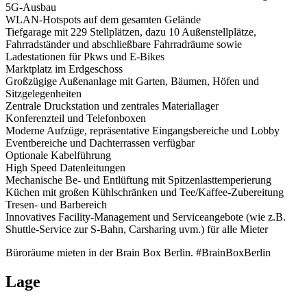
5G-Ausbau
WLAN-Hotspots auf dem gesamten Gelände
Tiefgarage mit 229 Stellplätzen, dazu 10 Außenstellplätze,
Fahrradständer und abschließbare Fahrradräume sowie
Ladestationen für Pkws und E-Bikes
Marktplatz im Erdgeschoss
Großzügige Außenanlage mit Garten, Bäumen, Höfen und
Sitzgelegenheiten
Zentrale Druckstation und zentrales Materiallager
Konferenzteil und Telefonboxen
Moderne Aufzüge, repräsentative Eingangsbereiche und Lobby
Eventbereiche und Dachterrassen verfügbar
Optionale Kabelführung
High Speed Datenleitungen
Mechanische Be- und Entlüftung mit Spitzenlasttemperierung
Küchen mit großen Kühlschränken und Tee/Kaffee-Zubereitung
Tresen- und Barbereich
Innovatives Facility-Management und Serviceangebote (wie z.B.
Shuttle-Service zur S-Bahn, Carsharing uvm.) für alle Mieter
Büroräume mieten in der Brain Box Berlin. #BrainBoxBerlin
Lage