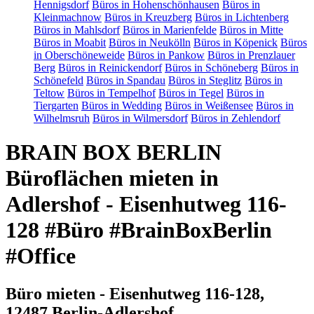
Hennigsdorf
Büros in Hohenschönhausen
Büros in
Kleinmachnow
Büros in Kreuzberg
Büros in Lichtenberg
Büros in Mahlsdorf
Büros in Marienfelde
Büros in Mitte
Büros in Moabit
Büros in Neukölln
Büros in Köpenick
Büros
in Oberschöneweide
Büros in Pankow
Büros in Prenzlauer
Berg
Büros in Reinickendorf
Büros in Schöneberg
Büros in
Schönefeld
Büros in Spandau
Büros in Steglitz
Büros in
Teltow
Büros in Tempelhof
Büros in Tegel
Büros in
Tiergarten
Büros in Wedding
Büros in Weißensee
Büros in
Wilhelmsruh
Büros in Wilmersdorf
Büros in Zehlendorf
BRAIN BOX BERLIN
Büroflächen mieten in
Adlershof - Eisenhutweg 116-
128 #Büro #BrainBoxBerlin
#Office
Büro mieten - Eisenhutweg 116-128,
12487 Berlin-Adlershof