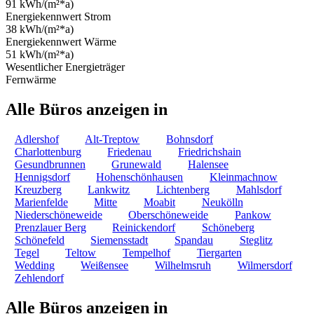
91 kWh/(m²*a)
Energiekennwert Strom
38 kWh/(m²*a)
Energiekennwert Wärme
51 kWh/(m²*a)
Wesentlicher Energieträger
Fernwärme
Alle Büros anzeigen in
Adlershof
Alt-Treptow
Bohnsdorf
Charlottenburg
Friedenau
Friedrichshain
Gesundbrunnen
Grunewald
Halensee
Hennigsdorf
Hohenschönhausen
Kleinmachnow
Kreuzberg
Lankwitz
Lichtenberg
Mahlsdorf
Marienfelde
Mitte
Moabit
Neukölln
Niederschöneweide
Oberschöneweide
Pankow
Prenzlauer Berg
Reinickendorf
Schöneberg
Schönefeld
Siemensstadt
Spandau
Steglitz
Tegel
Teltow
Tempelhof
Tiergarten
Wedding
Weißensee
Wilhelmsruh
Wilmersdorf
Zehlendorf
Alle Büros anzeigen in