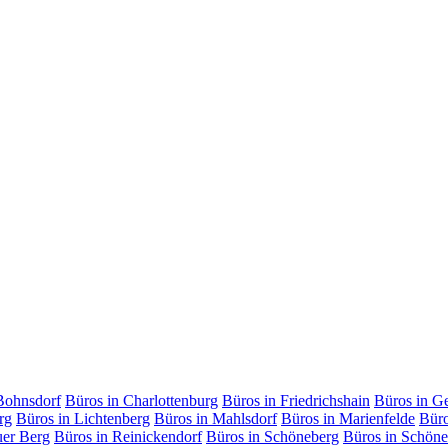
Bohnsdorf
Büros in Charlottenburg
Büros in Friedrichshain
Büros in G
rg
Büros in Lichtenberg
Büros in Mahlsdorf
Büros in Marienfelde
Büro
uer Berg
Büros in Reinickendorf
Büros in Schöneberg
Büros in Schöne