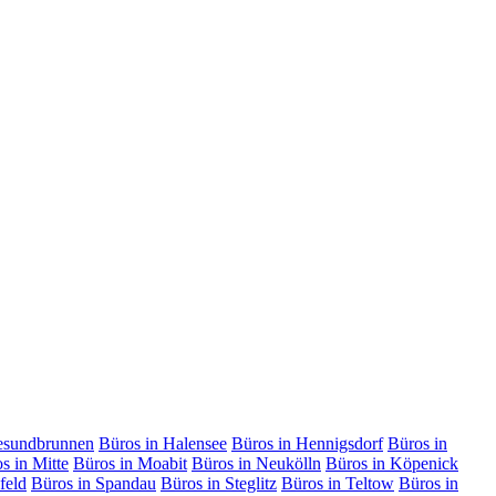
esundbrunnen
Büros in Halensee
Büros in Hennigsdorf
Büros in
s in Mitte
Büros in Moabit
Büros in Neukölln
Büros in Köpenick
feld
Büros in Spandau
Büros in Steglitz
Büros in Teltow
Büros in