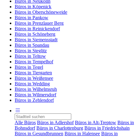
Büros in Neukölln
Büros in Köpenick
Büros in Oberschöneweide
Büros in Pankow
Büros in Prenzlauer Berg
Büros in Reinickendorf
Büros in Schöneberg
Büros in Siemensstadt
Büros in Spandau
Büros in Steglitz
Büros in Teltow
Büros in Tempelhof
Büros in Tegel
Büros in Tiergarten
Büros in Weißensee
Büros in Wedding
Büros in Wilhelmsruh
Büros in Wilmersdorf
Büros in Zehlendorf
Alle Büros
Büros in Adlershof
Büros in Alt-Treptow
Büros in
Bohnsdorf
Büros in Charlottenburg
Büros in Friedrichshain
Büros in Gesundbrunnen
Büros in Halensee
Büros in