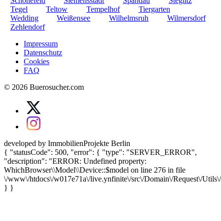
Schönefeld
Siemensstadt
Spandau
Steglitz
Tegel
Teltow
Tempelhof
Tiergarten
Wedding
Weißensee
Wilhelmsruh
Wilmersdorf
Zehlendorf
Impressum
Datenschutz
Cookies
FAQ
© 2026 Buerosucher.com
developed by ImmobilienProjekte Berlin
{ "statusCode": 500, "error": { "type": "SERVER_ERROR",
"description": "ERROR: Undefined property:
WhichBrowser\\Model\\Device::$model on line 276 in file
\/www\/htdocs\/w017e71a\/live.ynfinite\/src\/Domain\/Request\/Utils
} }