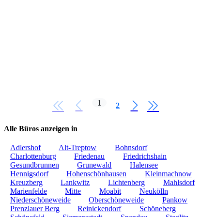
1
2
Alle Büros anzeigen in
Adlershof
Alt-Treptow
Bohnsdorf
Charlottenburg
Friedenau
Friedrichshain
Gesundbrunnen
Grunewald
Halensee
Hennigsdorf
Hohenschönhausen
Kleinmachnow
Kreuzberg
Lankwitz
Lichtenberg
Mahlsdorf
Marienfelde
Mitte
Moabit
Neukölln
Niederschöneweide
Oberschöneweide
Pankow
Prenzlauer Berg
Reinickendorf
Schöneberg