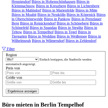
Hennigsdorf
Büros in Hohenschönhausen
Büros in
Kleinmachnow
Büros in Kreuzberg
Büros in Lichtenberg
Büros in Mahlsdorf
Büros in Marienfelde
Büros in Mitte
Büros in Moabit
Büros in Neukölln
Büros in Köpenick
Büros
in Oberschöneweide
Büros in Pankow
Büros in Prenzlauer
Berg
Büros in Reinickendorf
Büros in Schöneberg
Büros in
Schönefeld
Büros in Spandau
Büros in Steglitz
Büros in
Teltow
Büros in Tempelhof
Büros in Tegel
Büros in
Tiergarten
Büros in Wedding
Büros in Weißensee
Büros in
Wilhelmsruh
Büros in Wilmersdorf
Büros in Zehlendorf
Filter
Region
Einfach lostippen, die Stadtteile werden
automatisch angezeigt.
Preis von
Größe von
Ergebnisse anzeigen
Büro mieten in Berlin Tempelhof