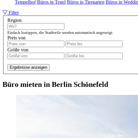
Tempelhof
Büros in Tegel
Büros in Tiergarten
Büros in Weddi
Filter
Region
Einfach lostippen, die Stadtteile werden automatisch angezeigt.
Preis von
Größe von
Ergebnisse anzeigen
Büro mieten in Berlin Schönefeld