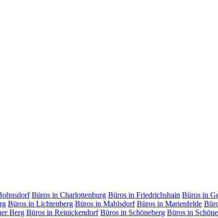
Bohnsdorf
Büros in Charlottenburg
Büros in Friedrichshain
Büros in G
rg
Büros in Lichtenberg
Büros in Mahlsdorf
Büros in Marienfelde
Büro
uer Berg
Büros in Reinickendorf
Büros in Schöneberg
Büros in Schöne