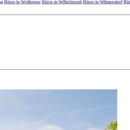
ng
Büros in Weißensee
Büros in Wilhelmsruh
Büros in Wilmersdorf
Bür