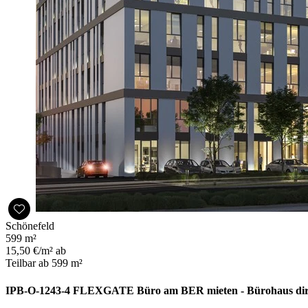
Schönefeld
599 m²
15,50 €/m² ab
Teilbar ab 599 m²
IPB-O-1243-4 FLEXGATE Büro am BER mieten - Bürohaus di