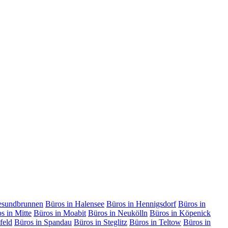
esundbrunnen
Büros in Halensee
Büros in Hennigsdorf
Büros in
s in Mitte
Büros in Moabit
Büros in Neukölln
Büros in Köpenick
feld
Büros in Spandau
Büros in Steglitz
Büros in Teltow
Büros in