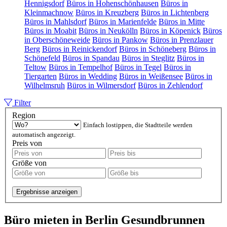
Hennigsdorf
Büros in Hohenschönhausen
Büros in
Kleinmachnow
Büros in Kreuzberg
Büros in Lichtenberg
Büros in Mahlsdorf
Büros in Marienfelde
Büros in Mitte
Büros in Moabit
Büros in Neukölln
Büros in Köpenick
Büros
in Oberschöneweide
Büros in Pankow
Büros in Prenzlauer
Berg
Büros in Reinickendorf
Büros in Schöneberg
Büros in
Schönefeld
Büros in Spandau
Büros in Steglitz
Büros in
Teltow
Büros in Tempelhof
Büros in Tegel
Büros in
Tiergarten
Büros in Wedding
Büros in Weißensee
Büros in
Wilhelmsruh
Büros in Wilmersdorf
Büros in Zehlendorf
Filter
Region
Einfach lostippen, die Stadtteile werden
automatisch angezeigt.
Preis von
Größe von
Ergebnisse anzeigen
Büro mieten in Berlin Gesundbrunnen