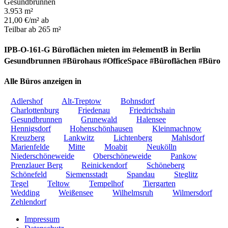
Gesundbrunnen
3.953 m²
21,00 €/m² ab
Teilbar ab 265 m²
IPB-O-161-G Büroflächen mieten im #elementB in Berlin
Gesundbrunnen #Bürohaus #OfficeSpace #Büroflächen #Büro
Alle Büros anzeigen in
Adlershof
Alt-Treptow
Bohnsdorf
Charlottenburg
Friedenau
Friedrichshain
Gesundbrunnen
Grunewald
Halensee
Hennigsdorf
Hohenschönhausen
Kleinmachnow
Kreuzberg
Lankwitz
Lichtenberg
Mahlsdorf
Marienfelde
Mitte
Moabit
Neukölln
Niederschöneweide
Oberschöneweide
Pankow
Prenzlauer Berg
Reinickendorf
Schöneberg
Schönefeld
Siemensstadt
Spandau
Steglitz
Tegel
Teltow
Tempelhof
Tiergarten
Wedding
Weißensee
Wilhelmsruh
Wilmersdorf
Zehlendorf
Impressum