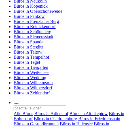
Büros in Neukölln
Büros in Köpenick
Büros in Oberschöneweide
Büros in Pankow
Büros in Prenzlauer Berg
Büros in Reinickendorf
Büros in Schöneberg
Büros in Siemensstadt
Büros in Spandau
Büros in Steglitz
Büros in Teltow
Büros in Tempelhof
Büros in Tegel
Büros in Tiergarten
Büros in Weißensee
Büros in Wedding
Büros in Wilhelmsruh
Büros in Wilmersdorf
Büros in Zehlendorf
Alle Büros
Büros in Adlershof
Büros in Alt-Treptow
Büros in
Bohnsdorf
Büros in Charlottenburg
Büros in Friedrichshain
Büros in Gesundbrunnen
Büros in Halensee
Büros in