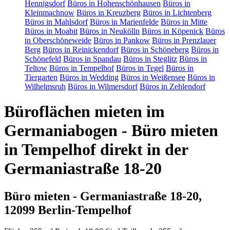
Hennigsdorf
Büros in Hohenschönhausen
Büros in
Kleinmachnow
Büros in Kreuzberg
Büros in Lichtenberg
Büros in Mahlsdorf
Büros in Marienfelde
Büros in Mitte
Büros in Moabit
Büros in Neukölln
Büros in Köpenick
Büros
in Oberschöneweide
Büros in Pankow
Büros in Prenzlauer
Berg
Büros in Reinickendorf
Büros in Schöneberg
Büros in
Schönefeld
Büros in Spandau
Büros in Steglitz
Büros in
Teltow
Büros in Tempelhof
Büros in Tegel
Büros in
Tiergarten
Büros in Wedding
Büros in Weißensee
Büros in
Wilhelmsruh
Büros in Wilmersdorf
Büros in Zehlendorf
Büroflächen mieten im
Germaniabogen - Büro mieten
in Tempelhof direkt in der
Germaniastraße 18-20
Büro mieten - Germaniastraße 18-20,
12099 Berlin-Tempelhof