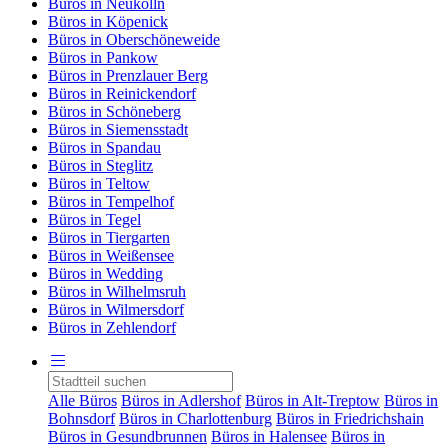
Büros in Neukölln
Büros in Köpenick
Büros in Oberschöneweide
Büros in Pankow
Büros in Prenzlauer Berg
Büros in Reinickendorf
Büros in Schöneberg
Büros in Siemensstadt
Büros in Spandau
Büros in Steglitz
Büros in Teltow
Büros in Tempelhof
Büros in Tegel
Büros in Tiergarten
Büros in Weißensee
Büros in Wedding
Büros in Wilhelmsruh
Büros in Wilmersdorf
Büros in Zehlendorf
Alle Büros
Büros in Adlershof
Büros in Alt-Treptow
Büros in
Bohnsdorf
Büros in Charlottenburg
Büros in Friedrichshain
Büros in Gesundbrunnen
Büros in Halensee
Büros in