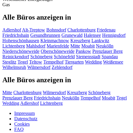
Gas
Alle Büros anzeigen in
Adlershof
Alt-Treptow
Bohnsdorf
Charlottenburg
Friedenau
Friedrichshain
Gesundbrunnen
Grunewald
Halensee
Hennigsdorf
Hohenschönhausen
Kleinmachnow
Kreuzberg
Lankwitz
Lichtenberg
Mahlsdorf
Marienfelde
Mitte
Moabit
Neukölln
Niederschöneweide
Oberschöneweide
Pankow
Prenzlauer Berg
Reinickendorf
Schöneberg
Schönefeld
Siemensstadt
Spandau
Steglitz
Tegel
Teltow
Tempelhof
Tiergarten
Wedding
Weißensee
Wilhelmsruh
Wilmersdorf
Zehlendorf
Alle Büros anzeigen in
Mitte
Charlottenburg
Wilmersdorf
Kreuzberg
Schöneberg
Prenzlauer Berg
Friedrichshain
Neukölln
Tempelhof
Moabit
Tegel
Wedding
Adlershof
Lichtenberg
Impressum
Datenschutz
Cookies
FAQ