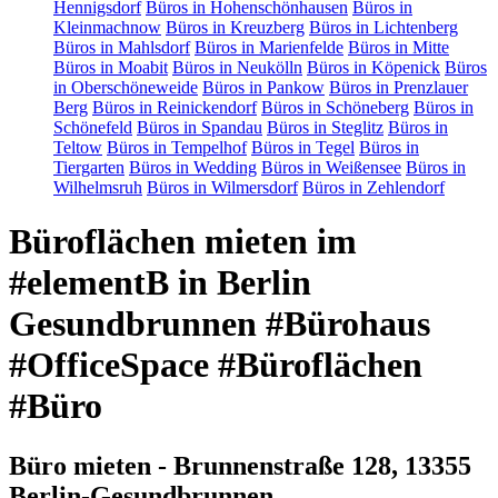
Hennigsdorf
Büros in Hohenschönhausen
Büros in
Kleinmachnow
Büros in Kreuzberg
Büros in Lichtenberg
Büros in Mahlsdorf
Büros in Marienfelde
Büros in Mitte
Büros in Moabit
Büros in Neukölln
Büros in Köpenick
Büros
in Oberschöneweide
Büros in Pankow
Büros in Prenzlauer
Berg
Büros in Reinickendorf
Büros in Schöneberg
Büros in
Schönefeld
Büros in Spandau
Büros in Steglitz
Büros in
Teltow
Büros in Tempelhof
Büros in Tegel
Büros in
Tiergarten
Büros in Wedding
Büros in Weißensee
Büros in
Wilhelmsruh
Büros in Wilmersdorf
Büros in Zehlendorf
Büroflächen mieten im
#elementB in Berlin
Gesundbrunnen #Bürohaus
#OfficeSpace #Büroflächen
#Büro
Büro mieten - Brunnenstraße 128, 13355
Berlin-Gesundbrunnen