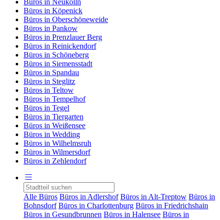
Büros in Neukölln
Büros in Köpenick
Büros in Oberschöneweide
Büros in Pankow
Büros in Prenzlauer Berg
Büros in Reinickendorf
Büros in Schöneberg
Büros in Siemensstadt
Büros in Spandau
Büros in Steglitz
Büros in Teltow
Büros in Tempelhof
Büros in Tegel
Büros in Tiergarten
Büros in Weißensee
Büros in Wedding
Büros in Wilhelmsruh
Büros in Wilmersdorf
Büros in Zehlendorf
Alle Büros
Büros in Adlershof
Büros in Alt-Treptow
Büros in
Bohnsdorf
Büros in Charlottenburg
Büros in Friedrichshain
Büros in Gesundbrunnen
Büros in Halensee
Büros in