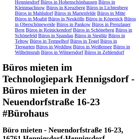
Hennigsdorf
Büros in Hohenschönhausen
Büros in
Kleinmachnow
Büros in Kreuzberg
Büros in Lichtenberg
Büros in Mahlsdorf
Büros in Marienfelde
Büros in Mitte
Büros in Moabit
Büros in Neukölln
Büros in Köpenick
Büros
in Oberschöneweide
Büros in Pankow
Büros in Prenzlauer
Berg
Büros in Reinickendorf
Büros in Schöneberg
Büros in
Schönefeld
Büros in Spandau
Büros in Steglitz
Büros in
Teltow
Büros in Tempelhof
Büros in Tegel
Büros in
Tiergarten
Büros in Wedding
Büros in Weißensee
Büros in
Wilhelmsruh
Büros in Wilmersdorf
Büros in Zehlendorf
Büros mieten im
Technologiepark Hennigsdorf -
Büros mieten in der
Neuendorfstraße 16-23
#Bürohaus
Büro mieten - Neuendorfstraße 16-23,
16761 Hennigsdorf-Hennigsdorf