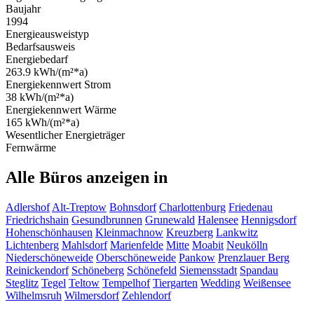
Baujahr
1994
Energieausweistyp
Bedarfsausweis
Energiebedarf
263.9 kWh/(m²*a)
Energiekennwert Strom
38 kWh/(m²*a)
Energiekennwert Wärme
165 kWh/(m²*a)
Wesentlicher Energieträger
Fernwärme
Alle Büros anzeigen in
Adlershof
Alt-Treptow
Bohnsdorf
Charlottenburg
Friedenau
Friedrichshain
Gesundbrunnen
Grunewald
Halensee
Hennigsdorf
Hohenschönhausen
Kleinmachnow
Kreuzberg
Lankwitz
Lichtenberg
Mahlsdorf
Marienfelde
Mitte
Moabit
Neukölln
Niederschöneweide
Oberschöneweide
Pankow
Prenzlauer Berg
Reinickendorf
Schöneberg
Schönefeld
Siemensstadt
Spandau
Steglitz
Tegel
Teltow
Tempelhof
Tiergarten
Wedding
Weißensee
Wilhelmsruh
Wilmersdorf
Zehlendorf