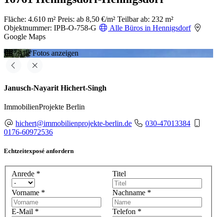
Fläche: 4.610 m²
Preis: ab 8,50 €/m²
Teilbar ab: 232 m²
Objektnummer: IPB-O-758-G
Alle Büros in Hennigsdorf
Google Maps
Alle Fotos anzeigen
Janusch-Nayarit Hichert-Singh
ImmobilienProjekte Berlin
hichert@immobilienprojekte-berlin.de
030-47013384
0176-60972536
Echtzeitexposé anfordern
Anrede
*
Titel
Vorname
*
Nachname
*
E-Mail
*
Telefon
*