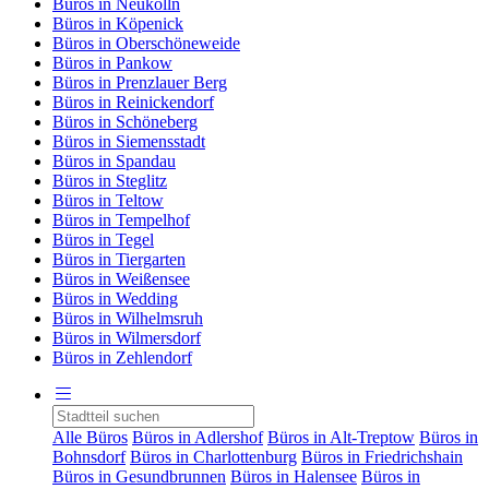
Büros in Neukölln
Büros in Köpenick
Büros in Oberschöneweide
Büros in Pankow
Büros in Prenzlauer Berg
Büros in Reinickendorf
Büros in Schöneberg
Büros in Siemensstadt
Büros in Spandau
Büros in Steglitz
Büros in Teltow
Büros in Tempelhof
Büros in Tegel
Büros in Tiergarten
Büros in Weißensee
Büros in Wedding
Büros in Wilhelmsruh
Büros in Wilmersdorf
Büros in Zehlendorf
Alle Büros
Büros in Adlershof
Büros in Alt-Treptow
Büros in
Bohnsdorf
Büros in Charlottenburg
Büros in Friedrichshain
Büros in Gesundbrunnen
Büros in Halensee
Büros in