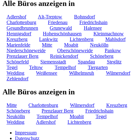
Alle Büros anzeigen in
Adlershof
Alt-Treptow
Bohnsdorf
Charlottenburg
Friedenau
Friedrichshain
Gesundbrunnen
Grunewald
Halensee
Hennigsdorf
Hohenschönhausen
Kleinmachnow
Kreuzberg
Lankwitz
Lichtenberg
Mahlsdorf
Marienfelde
Mitte
Moabit
Neukölln
Niederschöneweide
Oberschöneweide
Pankow
Prenzlauer Berg
Reinickendorf
Schöneberg
Schönefeld
Siemensstadt
Spandau
Steglitz
Tegel
Teltow
Tempelhof
Tiergarten
Wedding
Weißensee
Wilhelmsruh
Wilmersdorf
Zehlendorf
Alle Büros anzeigen in
Mitte
Charlottenburg
Wilmersdorf
Kreuzberg
Schöneberg
Prenzlauer Berg
Friedrichshain
Neukölln
Tempelhof
Moabit
Tegel
Wedding
Adlershof
Lichtenberg
Impressum
Datenschutz