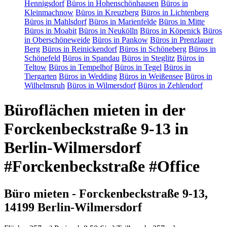
Hennigsdorf
Büros in Hohenschönhausen
Büros in
Kleinmachnow
Büros in Kreuzberg
Büros in Lichtenberg
Büros in Mahlsdorf
Büros in Marienfelde
Büros in Mitte
Büros in Moabit
Büros in Neukölln
Büros in Köpenick
Büros
in Oberschöneweide
Büros in Pankow
Büros in Prenzlauer
Berg
Büros in Reinickendorf
Büros in Schöneberg
Büros in
Schönefeld
Büros in Spandau
Büros in Steglitz
Büros in
Teltow
Büros in Tempelhof
Büros in Tegel
Büros in
Tiergarten
Büros in Wedding
Büros in Weißensee
Büros in
Wilhelmsruh
Büros in Wilmersdorf
Büros in Zehlendorf
Büroflächen mieten in der
Forckenbeckstraße 9-13 in
Berlin-Wilmersdorf
#Forckenbeckstraße #Office
Büro mieten - Forckenbeckstraße 9-13,
14199 Berlin-Wilmersdorf