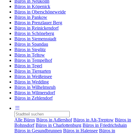
Büros in Neukölln
Büros in Köpenick
Büros in Oberschöneweide
Büros in Pankow
Büros in Prenzlauer Berg
Büros in Reinickendorf
Büros in Schöneberg
Büros in Siemensstadt
Büros in Spandau
Büros in Steglitz
Büros in Teltow
Büros in Tempelhof
Büros in Tegel
Büros in Tiergarten
Büros in Weißensee
Büros in Wedding
Büros in Wilhelmsruh
Büros in Wilmersdorf
Büros in Zehlendorf
Alle Büros
Büros in Adlershof
Büros in Alt-Treptow
Büros in
Bohnsdorf
Büros in Charlottenburg
Büros in Friedrichshain
Büros in Gesundbrunnen
Büros in Halensee
Büros in