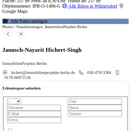
Fläche: 257 m²
Preis: ab 8,50 €/m²
Teilbar ab: 257 m²
Objektnummer: IPB-O-1406-G
Alle Büros in Wilmersdorf
Google Maps
Alle Fotos anzeigen
Photos / Visualisierungen: ImmobilienProjekte Berlin
Janusch-Nayarit Hichert-Singh
ImmobilienProjekte Berlin
hichert@immobilienprojekte-berlin.de
030-47013384
0176-60972536
Echtzeitexposé anfordern