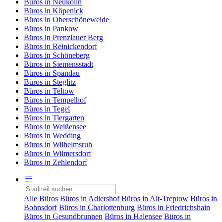
Büros in Neukölln
Büros in Köpenick
Büros in Oberschöneweide
Büros in Pankow
Büros in Prenzlauer Berg
Büros in Reinickendorf
Büros in Schöneberg
Büros in Siemensstadt
Büros in Spandau
Büros in Steglitz
Büros in Teltow
Büros in Tempelhof
Büros in Tegel
Büros in Tiergarten
Büros in Weißensee
Büros in Wedding
Büros in Wilhelmsruh
Büros in Wilmersdorf
Büros in Zehlendorf
Alle Büros
Büros in Adlershof
Büros in Alt-Treptow
Büros in
Bohnsdorf
Büros in Charlottenburg
Büros in Friedrichshain
Büros in Gesundbrunnen
Büros in Halensee
Büros in