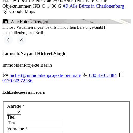
Fläche: 1.381 m²
Preis: ab 25,00 €/m²
Teilbar ab: 577 m²
Objektnummer: IPB-O-1436-G
Alle Büros in Charlottenburg
Google Maps
Alle Fotos anzeigen
Photos / Visualisierungen: Savills Immobilien Beratungs-GmbH |
ImmobilienProjekte Berlin
Janusch-Nayarit Hichert-Singh
ImmobilienProjekte Berlin
hichert@immobilienprojekte-berlin.de
030-47013384
0176-60972536
Echtzeitexposé anfordern
Anrede
*
Titel
Vorname
*