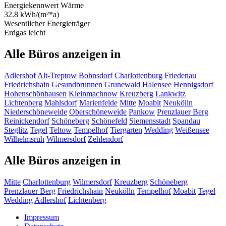
Energiekennwert Wärme
32.8 kWh/(m²*a)
Wesentlicher Energieträger
Erdgas leicht
Alle Büros anzeigen in
Adlershof
Alt-Treptow
Bohnsdorf
Charlottenburg
Friedenau
Friedrichshain
Gesundbrunnen
Grunewald
Halensee
Hennigsdorf
Hohenschönhausen
Kleinmachnow
Kreuzberg
Lankwitz
Lichtenberg
Mahlsdorf
Marienfelde
Mitte
Moabit
Neukölln
Niederschöneweide
Oberschöneweide
Pankow
Prenzlauer Berg
Reinickendorf
Schöneberg
Schönefeld
Siemensstadt
Spandau
Steglitz
Tegel
Teltow
Tempelhof
Tiergarten
Wedding
Weißensee
Wilhelmsruh
Wilmersdorf
Zehlendorf
Alle Büros anzeigen in
Mitte
Charlottenburg
Wilmersdorf
Kreuzberg
Schöneberg
Prenzlauer Berg
Friedrichshain
Neukölln
Tempelhof
Moabit
Tegel
Wedding
Adlershof
Lichtenberg
Impressum