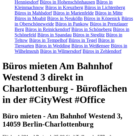
Hennigsdorf
Büros in Hohenschönhausen
Büros in
Kleinmachnow
Büros in Kreuzberg
Büros in Lichtenberg
Büros in Mahlsdorf
Büros in Marienfelde
Büros in Mitte
Büros in Moabit
Büros in Neukölln
Büros in Köpenick
Büros
in Oberschöneweide
Büros in Pankow
Büros in Prenzlauer
Berg
Büros in Reinickendorf
Büros in Schöneberg
Büros in
Schönefeld
Büros in Spandau
Büros in Steglitz
Büros in
Teltow
Büros in Tempelhof
Büros in Tegel
Büros in
Tiergarten
Büros in Wedding
Büros in Weißensee
Büros in
Wilhelmsruh
Büros in Wilmersdorf
Büros in Zehlendorf
Büros mieten Am Bahnhof
Westend 3 direkt in
Charlottenburg - Büroflächen
in der #CityWest #Office
Büro mieten - Am Bahnhof Westend 3,
14059 Berlin-Charlottenburg