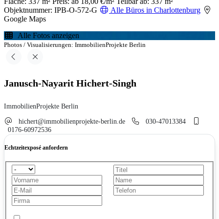
Fläche: 337 m²
Preis: ab 18,00 €/m²
Teilbar ab: 337 m²
Objektnummer: IPB-O-572-G
Alle Büros in Charlottenburg
Google Maps
Alle Fotos anzeigen
Photos / Visualisierungen: ImmobilienProjekte Berlin
Janusch-Nayarit Hichert-Singh
ImmobilienProjekte Berlin
hichert@immobilienprojekte-berlin.de
030-47013384
0176-60972536
Echtzeitexposé anfordern