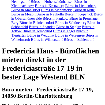
Hennigsdorf
Büros in Hohenschönhausen
Büros in
Kleinmachnow
Büros in Kreuzberg
Büros in Lichtenberg
Büros in Mahlsdorf
Büros in Marienfelde
Büros in Mitte
Büros in Moabit
Büros in Neukölln
Büros in Köpenick
Büros
in Oberschöneweide
Büros in Pankow
Büros in Prenzlauer
Berg
Büros in Reinickendorf
Büros in Schöneberg
Büros in
Schönefeld
Büros in Spandau
Büros in Steglitz
Büros in
Teltow
Büros in Tempelhof
Büros in Tegel
Büros in
Tiergarten
Büros in Wedding
Büros in Weißensee
Büros in
Wilhelmsruh
Büros in Wilmersdorf
Büros in Zehlendorf
Fredericia Haus - Büroflächen
mieten direkt in der
Fredericiastraße 17-19 in
bester Lage Westend BLN
Büro mieten - Fredericiastraße 17-19,
14050 Berlin-Charlottenburg