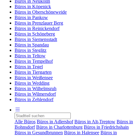
Büros in Neukölln
Büros in Köpenick
Büros in Oberschöneweide
Büros in Pankow
Büros in Prenzlauer Berg
Büros in Reinickendorf
Büros in Schöneberg
Büros in Siemensstadt
Büros in Spandau
Büros in Steglitz
Büros in Teltow
Büros in Tempelhof
Büros in Tegel
Büros in Tiergarten
Büros in Weißensee
Büros in Wedding
Büros in Wilhelmsruh
Büros in Wilmersdorf
Büros in Zehlendorf
Alle Büros
Büros in Adlershof
Büros in Alt-Treptow
Büros in
Bohnsdorf
Büros in Charlottenburg
Büros in Friedrichshain
Büros in Gesundbrunnen
Büros in Halensee
Büros in