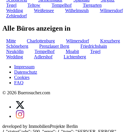
Tegel
Teltow
Tempelhof
Tiergarten
Wedding
Weißensee
Wilhelmsruh
Wilmersdorf
Zehlendorf
Alle Büros anzeigen in
Mitte
Charlottenburg
Wilmersdorf
Kreuzberg
Schöneberg
Prenzlauer Berg
Friedrichshain
Neukölln
Tempelhof
Moabit
Tegel
Wedding
Adlershof
Lichtenberg
Impressum
Datenschutz
Cookies
FAQ
© 2026 Buerosucher.com
developed by ImmobilienProjekte Berlin
{ "statusCode": 500, "error": { "type": "SERVER_ERROR",