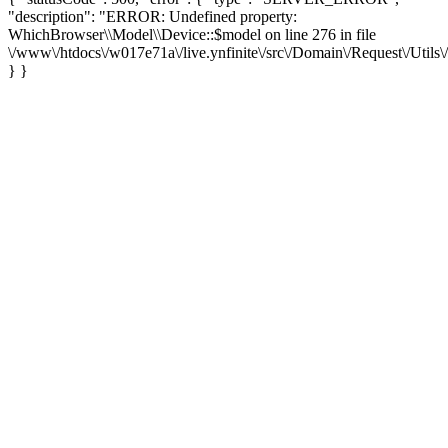
"description": "ERROR: Undefined property:
WhichBrowser\\Model\\Device::$model on line 276 in file
\/www\/htdocs\/w017e71a\/live.ynfinite\/src\/Domain\/Request\/Utils
} }