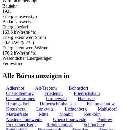
Wird nicht benötigt
Baujahr
1923
Energieausweistyp
Bedarfsausweis
Energiebedarf
163.6 kWh/(m²*a)
Energiekennwert Strom
20.2 kWh/(m²*a)
Energiekennwert Wärme
176.2 kWh/(m²*a)
Wesentlicher Energieträger
Fernwärme
Alle Büros anzeigen in
Adlershof
Alt-Treptow
Bohnsdorf
Charlottenburg
Friedenau
Friedrichshain
Gesundbrunnen
Grunewald
Halensee
Hennigsdorf
Hohenschönhausen
Kleinmachnow
Kreuzberg
Lankwitz
Lichtenberg
Mahlsdorf
Marienfelde
Mitte
Moabit
Neukölln
Niederschöneweide
Oberschöneweide
Pankow
Prenzlauer Berg
Reinickendorf
Schöneberg
Schönefeld
Siemensstadt
Spandau
Steglitz