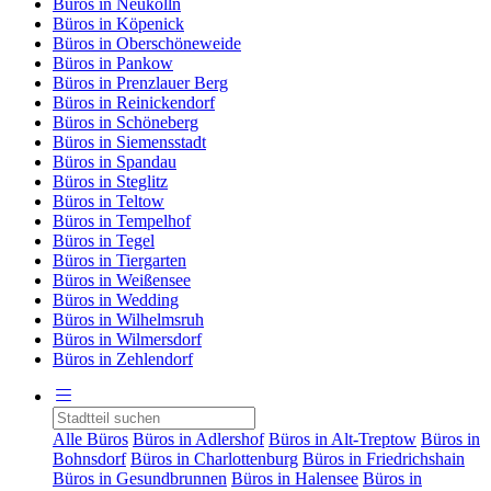
Büros in Neukölln
Büros in Köpenick
Büros in Oberschöneweide
Büros in Pankow
Büros in Prenzlauer Berg
Büros in Reinickendorf
Büros in Schöneberg
Büros in Siemensstadt
Büros in Spandau
Büros in Steglitz
Büros in Teltow
Büros in Tempelhof
Büros in Tegel
Büros in Tiergarten
Büros in Weißensee
Büros in Wedding
Büros in Wilhelmsruh
Büros in Wilmersdorf
Büros in Zehlendorf
Alle Büros
Büros in Adlershof
Büros in Alt-Treptow
Büros in
Bohnsdorf
Büros in Charlottenburg
Büros in Friedrichshain
Büros in Gesundbrunnen
Büros in Halensee
Büros in