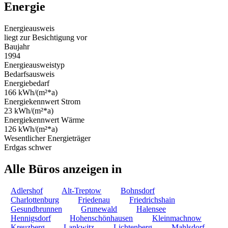
Energie
Energieausweis
liegt zur Besichtigung vor
Baujahr
1994
Energieausweistyp
Bedarfsausweis
Energiebedarf
166 kWh/(m²*a)
Energiekennwert Strom
23 kWh/(m²*a)
Energiekennwert Wärme
126 kWh/(m²*a)
Wesentlicher Energieträger
Erdgas schwer
Alle Büros anzeigen in
Adlershof
Alt-Treptow
Bohnsdorf
Charlottenburg
Friedenau
Friedrichshain
Gesundbrunnen
Grunewald
Halensee
Hennigsdorf
Hohenschönhausen
Kleinmachnow
Kreuzberg
Lankwitz
Lichtenberg
Mahlsdorf