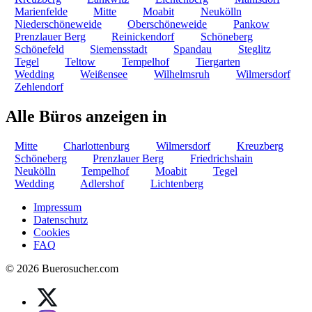
Marienfelde
Mitte
Moabit
Neukölln
Niederschöneweide
Oberschöneweide
Pankow
Prenzlauer Berg
Reinickendorf
Schöneberg
Schönefeld
Siemensstadt
Spandau
Steglitz
Tegel
Teltow
Tempelhof
Tiergarten
Wedding
Weißensee
Wilhelmsruh
Wilmersdorf
Zehlendorf
Alle Büros anzeigen in
Mitte
Charlottenburg
Wilmersdorf
Kreuzberg
Schöneberg
Prenzlauer Berg
Friedrichshain
Neukölln
Tempelhof
Moabit
Tegel
Wedding
Adlershof
Lichtenberg
Impressum
Datenschutz
Cookies
FAQ
© 2026 Buerosucher.com