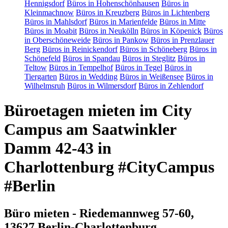
Hennigsdorf
Büros in Hohenschönhausen
Büros in
Kleinmachnow
Büros in Kreuzberg
Büros in Lichtenberg
Büros in Mahlsdorf
Büros in Marienfelde
Büros in Mitte
Büros in Moabit
Büros in Neukölln
Büros in Köpenick
Büros
in Oberschöneweide
Büros in Pankow
Büros in Prenzlauer
Berg
Büros in Reinickendorf
Büros in Schöneberg
Büros in
Schönefeld
Büros in Spandau
Büros in Steglitz
Büros in
Teltow
Büros in Tempelhof
Büros in Tegel
Büros in
Tiergarten
Büros in Wedding
Büros in Weißensee
Büros in
Wilhelmsruh
Büros in Wilmersdorf
Büros in Zehlendorf
Büroetagen mieten im City
Campus am Saatwinkler
Damm 42-43 in
Charlottenburg #CityCampus
#Berlin
Büro mieten - Riedemannweg 57-60,
13627 Berlin-Charlottenburg