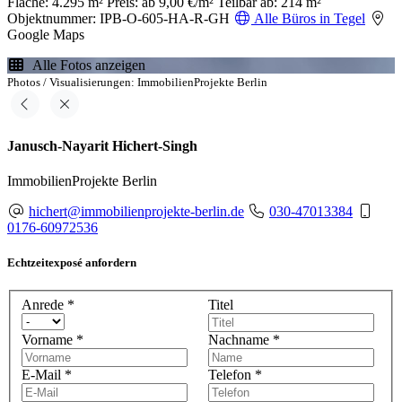
Fläche: 4.295 m²
Preis: ab 9,00 €/m²
Teilbar ab: 214 m²
Objektnummer: IPB-O-605-HA-R-GH
Alle Büros in Tegel
Google Maps
Alle Fotos anzeigen
Photos / Visualisierungen: ImmobilienProjekte Berlin
Janusch-Nayarit Hichert-Singh
ImmobilienProjekte Berlin
hichert@immobilienprojekte-berlin.de
030-47013384
0176-60972536
Echtzeitexposé anfordern
Anrede
*
Titel
Vorname
*
Nachname
*
E-Mail
*
Telefon
*