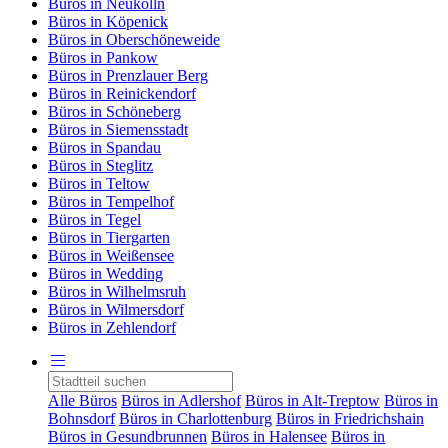
Büros in Neukölln
Büros in Köpenick
Büros in Oberschöneweide
Büros in Pankow
Büros in Prenzlauer Berg
Büros in Reinickendorf
Büros in Schöneberg
Büros in Siemensstadt
Büros in Spandau
Büros in Steglitz
Büros in Teltow
Büros in Tempelhof
Büros in Tegel
Büros in Tiergarten
Büros in Weißensee
Büros in Wedding
Büros in Wilhelmsruh
Büros in Wilmersdorf
Büros in Zehlendorf
Alle Büros
Büros in Adlershof
Büros in Alt-Treptow
Büros in
Bohnsdorf
Büros in Charlottenburg
Büros in Friedrichshain
Büros in Gesundbrunnen
Büros in Halensee
Büros in