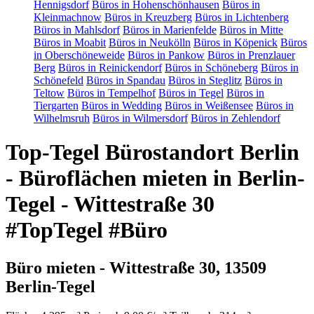
Hennigsdorf
Büros in Hohenschönhausen
Büros in
Kleinmachnow
Büros in Kreuzberg
Büros in Lichtenberg
Büros in Mahlsdorf
Büros in Marienfelde
Büros in Mitte
Büros in Moabit
Büros in Neukölln
Büros in Köpenick
Büros
in Oberschöneweide
Büros in Pankow
Büros in Prenzlauer
Berg
Büros in Reinickendorf
Büros in Schöneberg
Büros in
Schönefeld
Büros in Spandau
Büros in Steglitz
Büros in
Teltow
Büros in Tempelhof
Büros in Tegel
Büros in
Tiergarten
Büros in Wedding
Büros in Weißensee
Büros in
Wilhelmsruh
Büros in Wilmersdorf
Büros in Zehlendorf
Top-Tegel Bürostandort Berlin
- Büroflächen mieten in Berlin-
Tegel - Wittestraße 30
#TopTegel #Büro
Büro mieten - Wittestraße 30, 13509
Berlin-Tegel