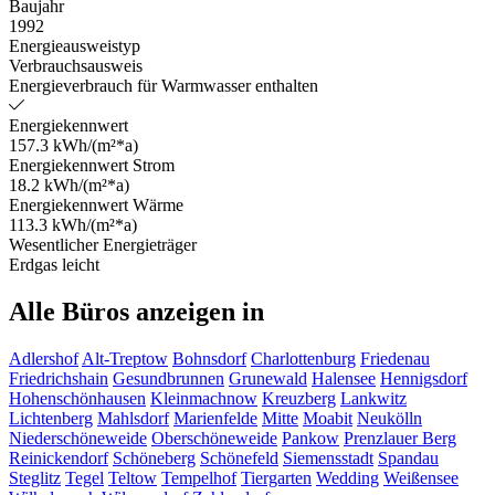
Baujahr
1992
Energieausweistyp
Verbrauchsausweis
Energieverbrauch für Warmwasser enthalten
Energiekennwert
157.3 kWh/(m²*a)
Energiekennwert Strom
18.2 kWh/(m²*a)
Energiekennwert Wärme
113.3 kWh/(m²*a)
Wesentlicher Energieträger
Erdgas leicht
Alle Büros anzeigen in
Adlershof
Alt-Treptow
Bohnsdorf
Charlottenburg
Friedenau
Friedrichshain
Gesundbrunnen
Grunewald
Halensee
Hennigsdorf
Hohenschönhausen
Kleinmachnow
Kreuzberg
Lankwitz
Lichtenberg
Mahlsdorf
Marienfelde
Mitte
Moabit
Neukölln
Niederschöneweide
Oberschöneweide
Pankow
Prenzlauer Berg
Reinickendorf
Schöneberg
Schönefeld
Siemensstadt
Spandau
Steglitz
Tegel
Teltow
Tempelhof
Tiergarten
Wedding
Weißensee