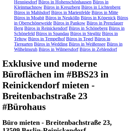
Hennigsdorf
Büros in Hohenschönhausen
Büros in
Kleinmachnow
Büros in Kreuzberg
Büros in Lichtenberg
Büros in Mahlsdorf
Büros in Marienfelde
Büros in Mitte
Büros in Moabit
Büros in Neukölln
Büros in Köpenick
Büros
in Oberschöneweide
Büros in Pankow
Büros in Prenzlauer
Berg
Büros in Reinickendorf
Büros in Schöneberg
Büros in
Schönefeld
Büros in Spandau
Büros in Steglitz
Büros in
Teltow
Büros in Tempelhof
Büros in Tegel
Büros in
Tiergarten
Büros in Wedding
Büros in Weißensee
Büros in
Wilhelmsruh
Büros in Wilmersdorf
Büros in Zehlendorf
Exklusive und moderne
Büroflächen im #BBS23 in
Reinickendorf mieten -
Breitenbachstraße 23
#Bürohaus
Büro mieten - Breitenbachstraße 23,
13509 Berlin-Reinickendorf