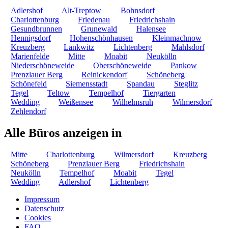
Adlershof
Alt-Treptow
Bohnsdorf
Charlottenburg
Friedenau
Friedrichshain
Gesundbrunnen
Grunewald
Halensee
Hennigsdorf
Hohenschönhausen
Kleinmachnow
Kreuzberg
Lankwitz
Lichtenberg
Mahlsdorf
Marienfelde
Mitte
Moabit
Neukölln
Niederschöneweide
Oberschöneweide
Pankow
Prenzlauer Berg
Reinickendorf
Schöneberg
Schönefeld
Siemensstadt
Spandau
Steglitz
Tegel
Teltow
Tempelhof
Tiergarten
Wedding
Weißensee
Wilhelmsruh
Wilmersdorf
Zehlendorf
Alle Büros anzeigen in
Mitte
Charlottenburg
Wilmersdorf
Kreuzberg
Schöneberg
Prenzlauer Berg
Friedrichshain
Neukölln
Tempelhof
Moabit
Tegel
Wedding
Adlershof
Lichtenberg
Impressum
Datenschutz
Cookies
FAQ