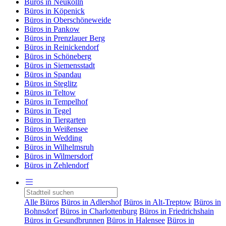
Büros in Neukölln
Büros in Köpenick
Büros in Oberschöneweide
Büros in Pankow
Büros in Prenzlauer Berg
Büros in Reinickendorf
Büros in Schöneberg
Büros in Siemensstadt
Büros in Spandau
Büros in Steglitz
Büros in Teltow
Büros in Tempelhof
Büros in Tegel
Büros in Tiergarten
Büros in Weißensee
Büros in Wedding
Büros in Wilhelmsruh
Büros in Wilmersdorf
Büros in Zehlendorf
Alle Büros
Büros in Adlershof
Büros in Alt-Treptow
Büros in
Bohnsdorf
Büros in Charlottenburg
Büros in Friedrichshain
Büros in Gesundbrunnen
Büros in Halensee
Büros in