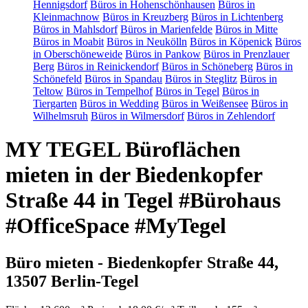
Hennigsdorf
Büros in Hohenschönhausen
Büros in
Kleinmachnow
Büros in Kreuzberg
Büros in Lichtenberg
Büros in Mahlsdorf
Büros in Marienfelde
Büros in Mitte
Büros in Moabit
Büros in Neukölln
Büros in Köpenick
Büros
in Oberschöneweide
Büros in Pankow
Büros in Prenzlauer
Berg
Büros in Reinickendorf
Büros in Schöneberg
Büros in
Schönefeld
Büros in Spandau
Büros in Steglitz
Büros in
Teltow
Büros in Tempelhof
Büros in Tegel
Büros in
Tiergarten
Büros in Wedding
Büros in Weißensee
Büros in
Wilhelmsruh
Büros in Wilmersdorf
Büros in Zehlendorf
MY TEGEL Büroflächen
mieten in der Biedenkopfer
Straße 44 in Tegel #Bürohaus
#OfficeSpace #MyTegel
Büro mieten - Biedenkopfer Straße 44,
13507 Berlin-Tegel