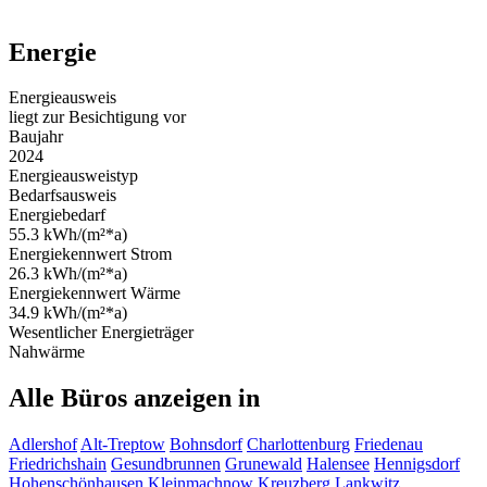
Energie
Energieausweis
liegt zur Besichtigung vor
Baujahr
2024
Energieausweistyp
Bedarfsausweis
Energiebedarf
55.3 kWh/(m²*a)
Energiekennwert Strom
26.3 kWh/(m²*a)
Energiekennwert Wärme
34.9 kWh/(m²*a)
Wesentlicher Energieträger
Nahwärme
Alle Büros anzeigen in
Adlershof
Alt-Treptow
Bohnsdorf
Charlottenburg
Friedenau
Friedrichshain
Gesundbrunnen
Grunewald
Halensee
Hennigsdorf
Hohenschönhausen
Kleinmachnow
Kreuzberg
Lankwitz