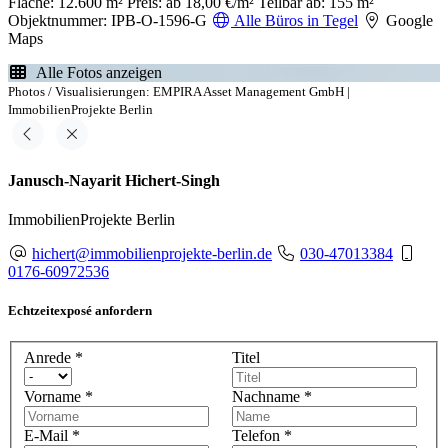
Fläche: 12.600 m²
Preis: ab 18,00 €/m²
Teilbar ab: 155 m²
Objektnummer: IPB-O-1596-G
Alle Büros in Tegel
Google
Maps
Alle Fotos anzeigen
Photos / Visualisierungen: EMPIRA Asset Management GmbH |
ImmobilienProjekte Berlin
Janusch-Nayarit Hichert-Singh
ImmobilienProjekte Berlin
hichert@immobilienprojekte-berlin.de
030-47013384
0176-60972536
Echtzeitexposé anfordern
Anrede
*
Titel
Vorname
*
Nachname
*
E-Mail
*
Telefon
*