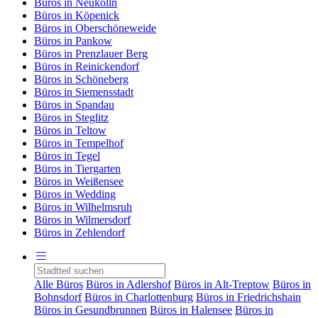
Büros in Neukölln
Büros in Köpenick
Büros in Oberschöneweide
Büros in Pankow
Büros in Prenzlauer Berg
Büros in Reinickendorf
Büros in Schöneberg
Büros in Siemensstadt
Büros in Spandau
Büros in Steglitz
Büros in Teltow
Büros in Tempelhof
Büros in Tegel
Büros in Tiergarten
Büros in Weißensee
Büros in Wedding
Büros in Wilhelmsruh
Büros in Wilmersdorf
Büros in Zehlendorf
Alle Büros
Büros in Adlershof
Büros in Alt-Treptow
Büros in
Bohnsdorf
Büros in Charlottenburg
Büros in Friedrichshain
Büros in Gesundbrunnen
Büros in Halensee
Büros in