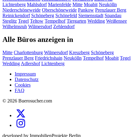
Lichtenberg
Mahlsdorf
Marienfelde
Mitte
Moabit
Neukölln
Niederschöneweide
Oberschöneweide
Pankow
Prenzlauer Berg
Reinickendorf
Schöneberg
Schönefeld
Siemensstadt
Spandau
Steglitz
Tegel
Teltow
Tempelhof
Tiergarten
Wedding
Weißensee
Wilhelmsruh
Wilmersdorf
Zehlendorf
Alle Büros anzeigen in
Mitte
Charlottenburg
Wilmersdorf
Kreuzberg
Schöneberg
Prenzlauer Berg
Friedrichshain
Neukölln
Tempelhof
Moabit
Tegel
Wedding
Adlershof
Lichtenberg
Impressum
Datenschutz
Cookies
FAQ
© 2026 Buerosucher.com
developed by ImmobilienProjekte Berlin