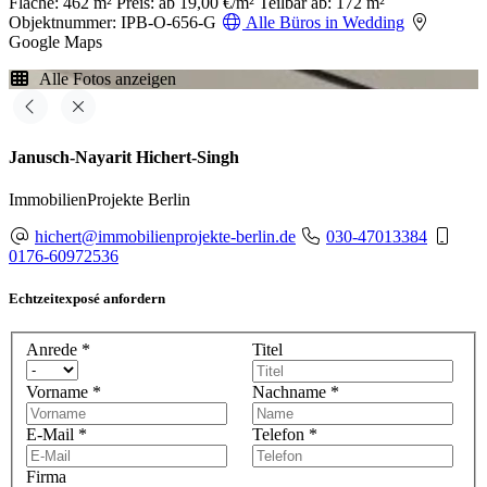
Fläche: 462 m²
Preis: ab 19,00 €/m²
Teilbar ab: 172 m²
Objektnummer: IPB-O-656-G
Alle Büros in Wedding
Google Maps
Alle Fotos anzeigen
Janusch-Nayarit Hichert-Singh
ImmobilienProjekte Berlin
hichert@immobilienprojekte-berlin.de
030-47013384
0176-60972536
Echtzeitexposé anfordern
Anrede
*
Titel
Vorname
*
Nachname
*
E-Mail
*
Telefon
*
Firma