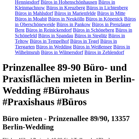
Hennigsdorf
Büros in Hohenschönhausen
Büros in
Kleinmachnow
Büros in Kreuzberg
Büros in Lichtenberg
Büros in Mahlsdorf
Büros in Marienfelde
Büros in Mitte
Büros in Moabit
Büros in Neukölln
Büros in Köpenick
Büros
in Oberschöneweide
Büros in Pankow
Büros in Prenzlauer
Berg
Büros in Reinickendorf
Büros in Schöneberg
Büros in
Schönefeld
Büros in Spandau
Büros in Steglitz
Büros in
Teltow
Büros in Tempelhof
Büros in Tegel
Büros in
Tiergarten
Büros in Wedding
Büros in Weißensee
Büros in
Wilhelmsruh
Büros in Wilmersdorf
Büros in Zehlendorf
Prinzenallee 89-90 Büro- und
Praxisflächen mieten in Berlin-
Wedding #Bürohaus
#Praxishaus #Büros
Büro mieten - Prinzenallee 89/90, 13357
Berlin-Wedding