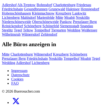
Adlershof
Alt-Treptow
Bohnsdorf
Charlottenburg
Friedenau
Friedrichshain
Gesundbrunnen
Grunewald
Halensee
Hennigsdorf
Hohenschönhausen
Kleinmachnow
Kreuzberg
Lankwitz
Lichtenberg
Mahlsdorf
Marienfelde
Mitte
Moabit
Neukölln
Niederschöneweide
Oberschöneweide
Pankow
Prenzlauer Berg
Reinickendorf
Schöneberg
Schönefeld
Siemensstadt
Spandau
Steglitz
Tegel
Teltow
Tempelhof
Tiergarten
Wedding
Weißensee
Wilhelmsruh
Wilmersdorf
Zehlendorf
Alle Büros anzeigen in
Mitte
Charlottenburg
Wilmersdorf
Kreuzberg
Schöneberg
Prenzlauer Berg
Friedrichshain
Neukölln
Tempelhof
Moabit
Tegel
Wedding
Adlershof
Lichtenberg
Impressum
Datenschutz
Cookies
FAQ
© 2026 Buerosucher.com