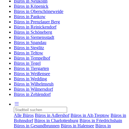
Büros in Neukölln
Büros in Köpenick
Büros in Oberschöneweide
Büros in Pankow
Büros in Prenzlauer Berg
Büros in Reinickendorf
Büros in Schöneberg
Büros in Siemensstadt
Büros in Spandau
Büros in Steglitz
Büros in Teltow
Büros in Tempelhof
Büros in Tegel
Büros in Tiergarten
Büros in Weißensee
Büros in Wedding
Büros in Wilhelmsruh
Büros in Wilmersdorf
Büros in Zehlendorf
Alle Büros
Büros in Adlershof
Büros in Alt-Treptow
Büros in
Bohnsdorf
Büros in Charlottenburg
Büros in Friedrichshain
Büros in Gesundbrunnen
Büros in Halensee
Büros in