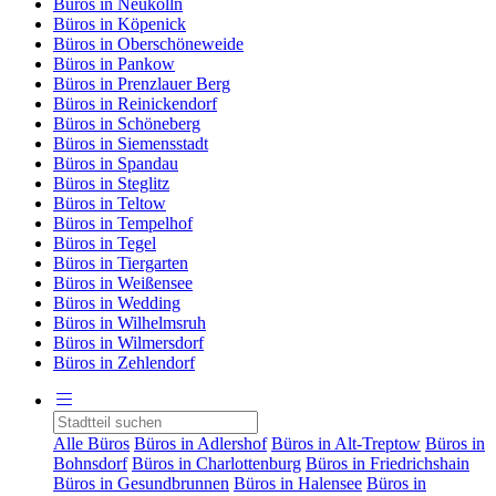
Büros in Neukölln
Büros in Köpenick
Büros in Oberschöneweide
Büros in Pankow
Büros in Prenzlauer Berg
Büros in Reinickendorf
Büros in Schöneberg
Büros in Siemensstadt
Büros in Spandau
Büros in Steglitz
Büros in Teltow
Büros in Tempelhof
Büros in Tegel
Büros in Tiergarten
Büros in Weißensee
Büros in Wedding
Büros in Wilhelmsruh
Büros in Wilmersdorf
Büros in Zehlendorf
Alle Büros
Büros in Adlershof
Büros in Alt-Treptow
Büros in
Bohnsdorf
Büros in Charlottenburg
Büros in Friedrichshain
Büros in Gesundbrunnen
Büros in Halensee
Büros in