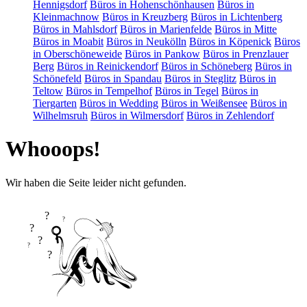
Hennigsdorf
Büros in Hohenschönhausen
Büros in
Kleinmachnow
Büros in Kreuzberg
Büros in Lichtenberg
Büros in Mahlsdorf
Büros in Marienfelde
Büros in Mitte
Büros in Moabit
Büros in Neukölln
Büros in Köpenick
Büros
in Oberschöneweide
Büros in Pankow
Büros in Prenzlauer
Berg
Büros in Reinickendorf
Büros in Schöneberg
Büros in
Schönefeld
Büros in Spandau
Büros in Steglitz
Büros in
Teltow
Büros in Tempelhof
Büros in Tegel
Büros in
Tiergarten
Büros in Wedding
Büros in Weißensee
Büros in
Wilhelmsruh
Büros in Wilmersdorf
Büros in Zehlendorf
Whooops!
Wir haben die Seite leider nicht gefunden.
?
?
?
?
?
?