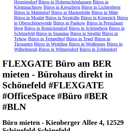
Hennigsdorf
Büros in Hohenschönhausen
Büros in
Kleinmachnow
Büros in Kreuzberg
Büros in Lichtenberg
Büros in Mahlsdorf
Büros in Marienfelde
Büros in Mitte
Büros in Moabit
Büros in Neukölln
Büros in Köpenick
Büros
in Oberschöneweide
Büros in Pankow
Büros in Prenzlauer
Berg
Büros in Reinickendorf
Büros in Schöneberg
Büros in
Schönefeld
Büros in Spandau
Büros in Steglitz
Büros in
Teltow
Büros in Tempelhof
Büros in Tegel
Büros in
Tiergarten
Büros in Wedding
Büros in Weißensee
Büros in
Wilhelmsruh
Büros in Wilmersdorf
Büros in Zehlendorf
FLEXGATE Büro am BER
mieten - Bürohaus direkt in
Schönefeld #FLEXGATE
#OfficeSpace #Büro #BER
#BLN
Büro mieten - Kienberger Allee 4, 12529
Schönefeld-Schönefeld