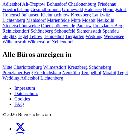
Adlershof
Alt-Treptow
Bohnsdorf
Charlottenburg
Friedenau
Friedrichshain
Gesundbrunnen
Grunewald
Halensee
Hennigsdorf
Hohenschönhausen
Kleinmachnow
Kreuzberg
Lankwitz
Lichtenberg
Mahlsdorf
Marienfelde
Mitte
Moabit
Neukölln
Niederschöneweide
Oberschöneweide
Pankow
Prenzlauer Berg
Reinickendorf
Schöneberg
Schönefeld
Siemensstadt
Spandau
Steglitz
Tegel
Teltow
Tempelhof
Tiergarten
Wedding
Weißensee
Wilhelmsruh
Wilmersdorf
Zehlendorf
Alle Büros anzeigen in
Mitte
Charlottenburg
Wilmersdorf
Kreuzberg
Schöneberg
Prenzlauer Berg
Friedrichshain
Neukölln
Tempelhof
Moabit
Tegel
Wedding
Adlershof
Lichtenberg
Impressum
Datenschutz
Cookies
FAQ
© 2026 Buerosucher.com