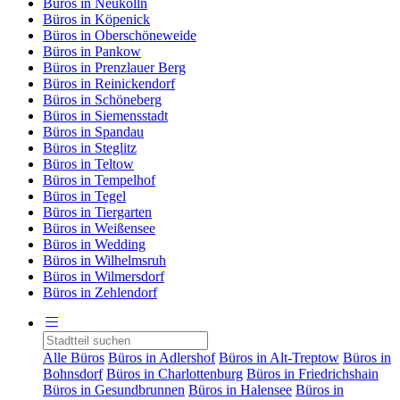
Büros in Neukölln
Büros in Köpenick
Büros in Oberschöneweide
Büros in Pankow
Büros in Prenzlauer Berg
Büros in Reinickendorf
Büros in Schöneberg
Büros in Siemensstadt
Büros in Spandau
Büros in Steglitz
Büros in Teltow
Büros in Tempelhof
Büros in Tegel
Büros in Tiergarten
Büros in Weißensee
Büros in Wedding
Büros in Wilhelmsruh
Büros in Wilmersdorf
Büros in Zehlendorf
Alle Büros
Büros in Adlershof
Büros in Alt-Treptow
Büros in
Bohnsdorf
Büros in Charlottenburg
Büros in Friedrichshain
Büros in Gesundbrunnen
Büros in Halensee
Büros in