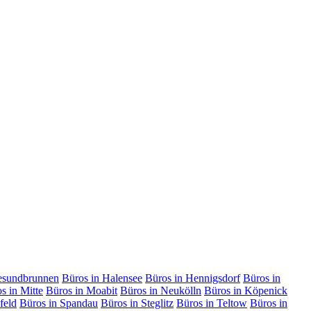
esundbrunnen
Büros in Halensee
Büros in Hennigsdorf
Büros in
s in Mitte
Büros in Moabit
Büros in Neukölln
Büros in Köpenick
feld
Büros in Spandau
Büros in Steglitz
Büros in Teltow
Büros in