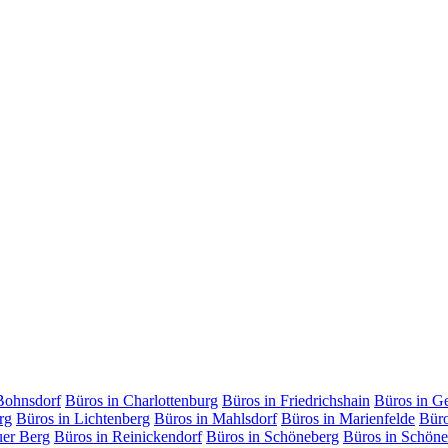
Bohnsdorf
Büros in Charlottenburg
Büros in Friedrichshain
Büros in G
rg
Büros in Lichtenberg
Büros in Mahlsdorf
Büros in Marienfelde
Büro
uer Berg
Büros in Reinickendorf
Büros in Schöneberg
Büros in Schöne