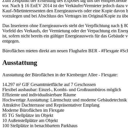
Zum Zeitpunkt der Erstellung des Exposés lag uns der entsprechende
vor. Nach § 16 EnEV 2014 ist der Verkäufer/Vermieter jedoch dazu ve
Kauf-/Mietinteressenten den Energieausweis oder eine Kopie davon b
vorzulegen und bei Abschluss des Vertrages im Original/Kopie zu üb
Das Inserieren ohne Energieausweis steht der Verpflichtung nach §
Vorfeld des Verkaufs, der Vermietung oder der Verpachtung ein Energ
ist, sofern nicht bereits ein gültiger Energieausweis für das Gebäude vo
entgegen.
Büroflächen mieten direkt am neuen Flughafen BER - #Flexgate #S
Ausstattung
Ausstattung der Büroflächen in der Kienberger Allee - Flexgate:
14.297 m² GIF Gesamtmietfläche auf 7 Geschossen
Flexibel ausbaubar: Einzel-, Kombi- und Großraumbüros möglich
Effiziente und individualisierbare Räume
Hochwertige Ausstattung: Lärmschutz und moderne Gebäudetechnik
Attraktive Dachterrasse und Repräsentativer Empfang
Moderne Büroflächen im Flexgate
85 TG Stellplätze im Objekt
10 Außenstellplätze am Objekt
100 Stellplätze in benachbartem Parkhaus