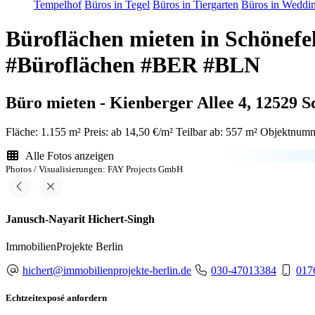
Tempelhof
Büros in Tegel
Büros in Tiergarten
Büros in Weddi
Büroflächen mieten in Schön
#Büroflächen #BER #BLN
Büro mieten - Kienberger Allee 4, 12529 S
Fläche: 1.155 m²
Preis: ab 14,50 €/m²
Teilbar ab: 557 m²
Objektnumm
Alle Fotos anzeigen
Photos / Visualisierungen: FAY Projects GmbH
Janusch-Nayarit Hichert-Singh
ImmobilienProjekte Berlin
hichert@immobilienprojekte-berlin.de
030-47013384
017
Echtzeitexposé anfordern