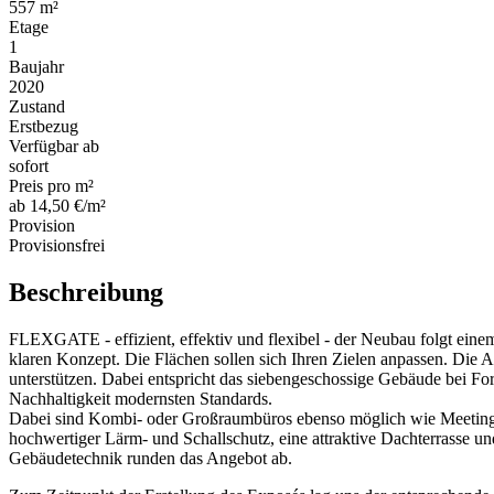
557 m²
Etage
1
Baujahr
2020
Zustand
Erstbezug
Verfügbar ab
sofort
Preis pro m²
ab 14,50 €/m²
Provision
Provisionsfrei
Beschreibung
FLEXGATE - effizient, effektiv und flexibel - der Neubau folgt eine
klaren Konzept. Die Flächen sollen sich Ihren Zielen anpassen. Die A
unterstützen. Dabei entspricht das siebengeschossige Gebäude bei F
Nachhaltigkeit modernsten Standards.
Dabei sind Kombi- oder Großraumbüros ebenso möglich wie Meetin
hochwertiger Lärm- und Schallschutz, eine attraktive Dachterrasse u
Gebäudetechnik runden das Angebot ab.