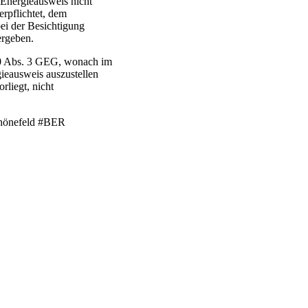
 Energieausweis nicht
rpflichtet, dem
ei der Besichtigung
ergeben.
 80 Abs. 3 GEG, wonach im
ieausweis auszustellen
rliegt, nicht
chönefeld #BER