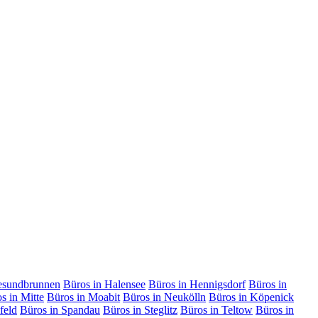
esundbrunnen
Büros in Halensee
Büros in Hennigsdorf
Büros in
s in Mitte
Büros in Moabit
Büros in Neukölln
Büros in Köpenick
feld
Büros in Spandau
Büros in Steglitz
Büros in Teltow
Büros in