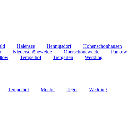
ald
Halensee
Hennigsdorf
Hohenschönhausen
n
Niederschöneweide
Oberschöneweide
Pankow
ltow
Tempelhof
Tiergarten
Wedding
Tempelhof
Moabit
Tegel
Wedding