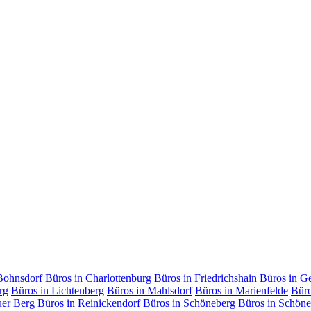
Bohnsdorf
Büros in Charlottenburg
Büros in Friedrichshain
Büros in G
rg
Büros in Lichtenberg
Büros in Mahlsdorf
Büros in Marienfelde
Büro
uer Berg
Büros in Reinickendorf
Büros in Schöneberg
Büros in Schöne