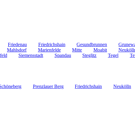
Friedenau
Friedrichshain
Gesundbrunnen
Grunew
Mahlsdorf
Marienfelde
Mitte
Moabit
Neuköll
feld
Siemensstadt
Spandau
Steglitz
Tegel
Te
Schöneberg
Prenzlauer Berg
Friedrichshain
Neukölln