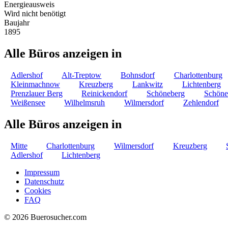
Energieausweis
Wird nicht benötigt
Baujahr
1895
Alle Büros anzeigen in
Adlershof
Alt-Treptow
Bohnsdorf
Charlottenburg
Kleinmachnow
Kreuzberg
Lankwitz
Lichtenberg
Prenzlauer Berg
Reinickendorf
Schöneberg
Schöne
Weißensee
Wilhelmsruh
Wilmersdorf
Zehlendorf
Alle Büros anzeigen in
Mitte
Charlottenburg
Wilmersdorf
Kreuzberg
Adlershof
Lichtenberg
Impressum
Datenschutz
Cookies
FAQ
© 2026 Buerosucher.com