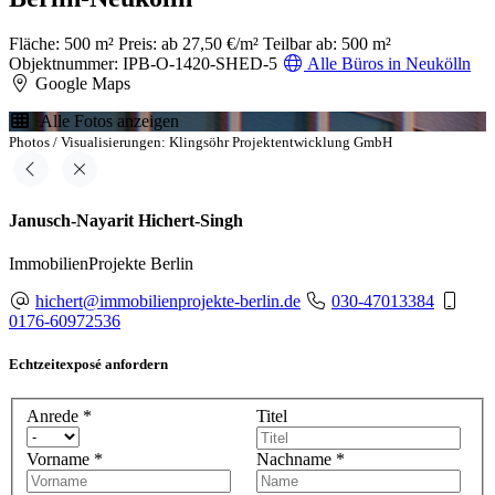
Fläche: 500 m²
Preis: ab 27,50 €/m²
Teilbar ab: 500 m²
Objektnummer: IPB-O-1420-SHED-5
Alle Büros in Neukölln
Google Maps
Alle Fotos anzeigen
Photos / Visualisierungen: Klingsöhr Projektentwicklung GmbH
Janusch-Nayarit Hichert-Singh
ImmobilienProjekte Berlin
hichert@immobilienprojekte-berlin.de
030-47013384
0176-60972536
Echtzeitexposé anfordern
Anrede
*
Titel
Vorname
*
Nachname
*