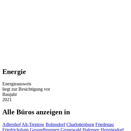
Energie
Energieausweis
liegt zur Besichtigung vor
Baujahr
2021
Alle Büros anzeigen in
Adlershof
Alt-Treptow
Bohnsdorf
Charlottenburg
Friedenau
Friedrichshain
Gesundbrunnen
Grunewald
Halensee
Hennigsdorf