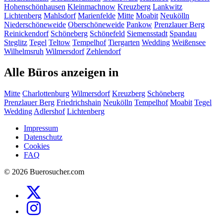
Hohenschönhausen
Kleinmachnow
Kreuzberg
Lankwitz
Lichtenberg
Mahlsdorf
Marienfelde
Mitte
Moabit
Neukölln
Niederschöneweide
Oberschöneweide
Pankow
Prenzlauer Berg
Reinickendorf
Schöneberg
Schönefeld
Siemensstadt
Spandau
Steglitz
Tegel
Teltow
Tempelhof
Tiergarten
Wedding
Weißensee
Wilhelmsruh
Wilmersdorf
Zehlendorf
Alle Büros anzeigen in
Mitte
Charlottenburg
Wilmersdorf
Kreuzberg
Schöneberg
Prenzlauer Berg
Friedrichshain
Neukölln
Tempelhof
Moabit
Tegel
Wedding
Adlershof
Lichtenberg
Impressum
Datenschutz
Cookies
FAQ
© 2026 Buerosucher.com