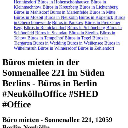
Hennigsdorf
Büros in Hohenschönhausen
Büros in
Kleinmachnow
Büros in Kreuzberg
Büros in Lichtenberg
Büros in Mahlsdorf
Büros in Marienfelde
Büros in Mitte
Büros in Moabit
Büros in Neukölln
Büros in Köpenick
Büros
in Oberschöneweide
Büros in Pankow
Büros in Prenzlauer
Berg
Büros in Reinickendorf
Büros in Schöneberg
Büros in
Schönefeld
Büros in Spandau
Büros in Steglitz
Büros in
Teltow
Büros in Tempelhof
Büros in Tegel
Büros in
Tiergarten
Büros in Wedding
Büros in Weißensee
Büros in
Wilhelmsruh
Büros in Wilmersdorf
Büros in Zehlendorf
Büros mieten in der
Sonnenallee 221 im Süden
Berlins - Büros in Berlin
#NeuköllnOffice #SHED
#Office
Büro mieten - Sonnenallee 221, 12059
Berlin-Neukölln