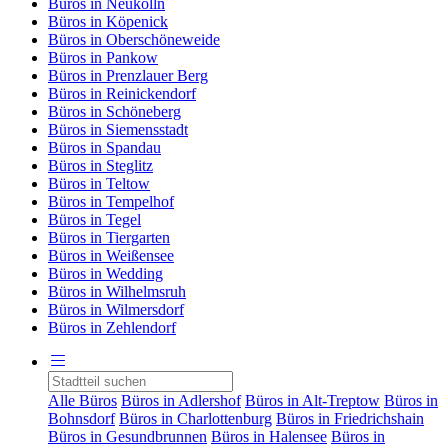
Büros in Neukölln
Büros in Köpenick
Büros in Oberschöneweide
Büros in Pankow
Büros in Prenzlauer Berg
Büros in Reinickendorf
Büros in Schöneberg
Büros in Siemensstadt
Büros in Spandau
Büros in Steglitz
Büros in Teltow
Büros in Tempelhof
Büros in Tegel
Büros in Tiergarten
Büros in Weißensee
Büros in Wedding
Büros in Wilhelmsruh
Büros in Wilmersdorf
Büros in Zehlendorf
Alle Büros
Büros in Adlershof
Büros in Alt-Treptow
Büros in
Bohnsdorf
Büros in Charlottenburg
Büros in Friedrichshain
Büros in Gesundbrunnen
Büros in Halensee
Büros in