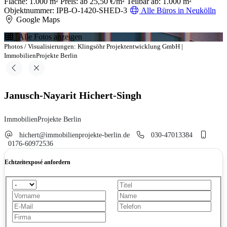
Fläche: 1.000 m²
Preis: ab 25,50 €/m²
Teilbar ab: 1.000 m²
Objektnummer: IPB-O-1420-SHED-3
Alle Büros in Neukölln
Google Maps
Alle Fotos anzeigen
Photos / Visualisierungen: Klingsöhr Projektentwicklung GmbH |
ImmobilienProjekte Berlin
Janusch-Nayarit Hichert-Singh
ImmobilienProjekte Berlin
hichert@immobilienprojekte-berlin.de
030-47013384
0176-60972536
Echtzeitexposé anfordern