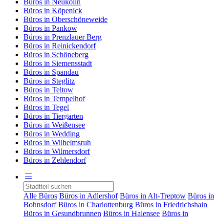
Büros in Neukölln
Büros in Köpenick
Büros in Oberschöneweide
Büros in Pankow
Büros in Prenzlauer Berg
Büros in Reinickendorf
Büros in Schöneberg
Büros in Siemensstadt
Büros in Spandau
Büros in Steglitz
Büros in Teltow
Büros in Tempelhof
Büros in Tegel
Büros in Tiergarten
Büros in Weißensee
Büros in Wedding
Büros in Wilhelmsruh
Büros in Wilmersdorf
Büros in Zehlendorf
Alle Büros
Büros in Adlershof
Büros in Alt-Treptow
Büros in
Bohnsdorf
Büros in Charlottenburg
Büros in Friedrichshain
Büros in Gesundbrunnen
Büros in Halensee
Büros in