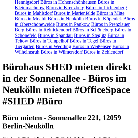
Hennigsdorf
Büros in Hohenschönhausen
Büros in
Kleinmachnow
Büros in Kreuzberg
Büros in Lichtenberg
Büros in Mahlsdorf
Büros in Marienfelde
Büros in Mitte
Büros in Moabit
Büros in Neukölln
Büros in Köpenick
Büros
in Oberschöneweide
Büros in Pankow
Büros in Prenzlauer
Berg
Büros in Reinickendorf
Büros in Schöneberg
Büros in
Schönefeld
Büros in Spandau
Büros in Steglitz
Büros in
Teltow
Büros in Tempelhof
Büros in Tegel
Büros in
Tiergarten
Büros in Wedding
Büros in Weißensee
Büros in
Wilhelmsruh
Büros in Wilmersdorf
Büros in Zehlendorf
Bürohaus SHED mieten direkt
in der Sonnenallee - Büros im
Neukölln mieten #OfficeSpace
#SHED #Büro
Büro mieten - Sonnenallee 221, 12059
Berlin-Neukölln