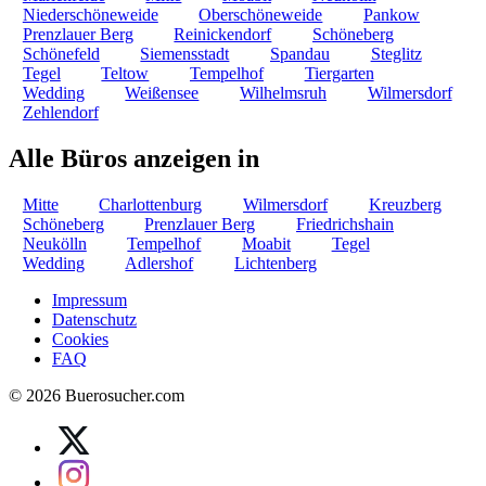
Niederschöneweide
Oberschöneweide
Pankow
Prenzlauer Berg
Reinickendorf
Schöneberg
Schönefeld
Siemensstadt
Spandau
Steglitz
Tegel
Teltow
Tempelhof
Tiergarten
Wedding
Weißensee
Wilhelmsruh
Wilmersdorf
Zehlendorf
Alle Büros anzeigen in
Mitte
Charlottenburg
Wilmersdorf
Kreuzberg
Schöneberg
Prenzlauer Berg
Friedrichshain
Neukölln
Tempelhof
Moabit
Tegel
Wedding
Adlershof
Lichtenberg
Impressum
Datenschutz
Cookies
FAQ
© 2026 Buerosucher.com