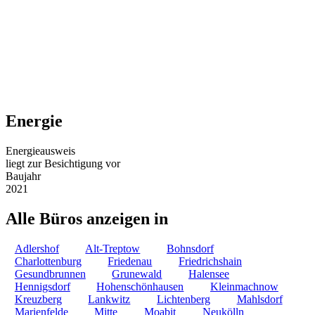
Energie
Energieausweis
liegt zur Besichtigung vor
Baujahr
2021
Alle Büros anzeigen in
Adlershof
Alt-Treptow
Bohnsdorf
Charlottenburg
Friedenau
Friedrichshain
Gesundbrunnen
Grunewald
Halensee
Hennigsdorf
Hohenschönhausen
Kleinmachnow
Kreuzberg
Lankwitz
Lichtenberg
Mahlsdorf
Marienfelde
Mitte
Moabit
Neukölln