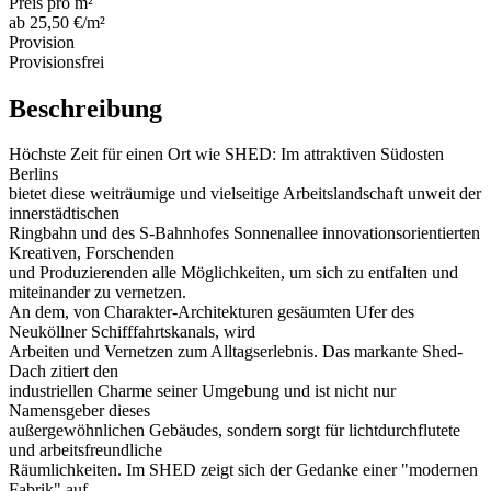
Preis pro m²
ab 25,50 €/m²
Provision
Provisionsfrei
Beschreibung
Höchste Zeit für einen Ort wie SHED: Im attraktiven Südosten
Berlins
bietet diese weiträumige und vielseitige Arbeitslandschaft unweit der
innerstädtischen
Ringbahn und des S-Bahnhofes Sonnenallee innovationsorientierten
Kreativen, Forschenden
und Produzierenden alle Möglichkeiten, um sich zu entfalten und
miteinander zu vernetzen.
An dem, von Charakter-Architekturen gesäumten Ufer des
Neuköllner Schifffahrtskanals, wird
Arbeiten und Vernetzen zum Alltagserlebnis. Das markante Shed-
Dach zitiert den
industriellen Charme seiner Umgebung und ist nicht nur
Namensgeber dieses
außergewöhnlichen Gebäudes, sondern sorgt für lichtdurchflutete
und arbeitsfreundliche
Räumlichkeiten. Im SHED zeigt sich der Gedanke einer "modernen
Fabrik" auf