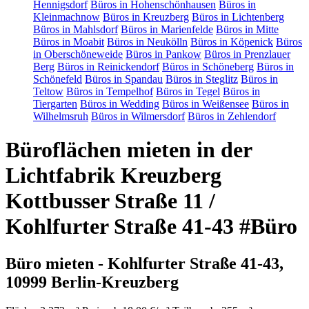
Hennigsdorf
Büros in Hohenschönhausen
Büros in
Kleinmachnow
Büros in Kreuzberg
Büros in Lichtenberg
Büros in Mahlsdorf
Büros in Marienfelde
Büros in Mitte
Büros in Moabit
Büros in Neukölln
Büros in Köpenick
Büros
in Oberschöneweide
Büros in Pankow
Büros in Prenzlauer
Berg
Büros in Reinickendorf
Büros in Schöneberg
Büros in
Schönefeld
Büros in Spandau
Büros in Steglitz
Büros in
Teltow
Büros in Tempelhof
Büros in Tegel
Büros in
Tiergarten
Büros in Wedding
Büros in Weißensee
Büros in
Wilhelmsruh
Büros in Wilmersdorf
Büros in Zehlendorf
Büroflächen mieten in der
Lichtfabrik Kreuzberg
Kottbusser Straße 11 /
Kohlfurter Straße 41-43 #Büro
Büro mieten - Kohlfurter Straße 41-43,
10999 Berlin-Kreuzberg