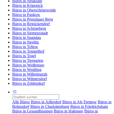
Büros in Neukölln
Büros in Köpenick
Büros in Oberschöneweide
Büros in Pankow
Büros in Prenzlauer Berg
Büros in Reinickendorf
Büros in Schöneberg
Büros in Siemensstadt
Büros in Spandau
Büros in Steglitz
Büros in Teltow
Büros in Tempelhof
Büros in Tegel
Büros in Tiergarten
Büros in Weißensee
Büros in Wedding
Büros in Wilhelmsruh
Büros in Wilmersdorf
Büros in Zehlendorf
Alle Büros
Büros in Adlershof
Büros in Alt-Treptow
Büros in
Bohnsdorf
Büros in Charlottenburg
Büros in Friedrichshain
Büros in Gesundbrunnen
Büros in Halensee
Büros in