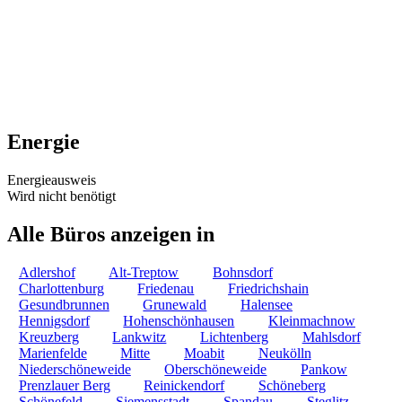
Energie
Energieausweis
Wird nicht benötigt
Alle Büros anzeigen in
Adlershof
Alt-Treptow
Bohnsdorf
Charlottenburg
Friedenau
Friedrichshain
Gesundbrunnen
Grunewald
Halensee
Hennigsdorf
Hohenschönhausen
Kleinmachnow
Kreuzberg
Lankwitz
Lichtenberg
Mahlsdorf
Marienfelde
Mitte
Moabit
Neukölln
Niederschöneweide
Oberschöneweide
Pankow
Prenzlauer Berg
Reinickendorf
Schöneberg
Schönefeld
Siemensstadt
Spandau
Steglitz