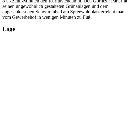
8 U-Bahn-Minuten den Kurfürstendamm. Den Görlitzer Park mit
seinen ungewöhnlich gestalteten Grünanlagen und dem
angeschlossenen Schwimmbad am Spreewaldplatz erreicht man
vom Gewerbehof in wenigen Minuten zu Fuß.
Lage