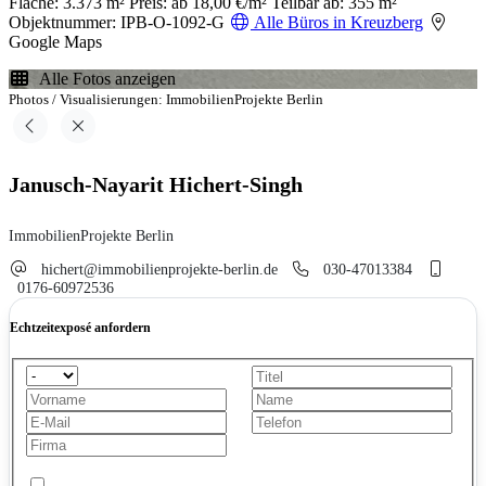
Fläche: 3.373 m²
Preis: ab 18,00 €/m²
Teilbar ab: 355 m²
Objektnummer: IPB-O-1092-G
Alle Büros in Kreuzberg
Google Maps
Alle Fotos anzeigen
Photos / Visualisierungen: ImmobilienProjekte Berlin
Janusch-Nayarit Hichert-Singh
ImmobilienProjekte Berlin
hichert@immobilienprojekte-berlin.de
030-47013384
0176-60972536
Echtzeitexposé anfordern