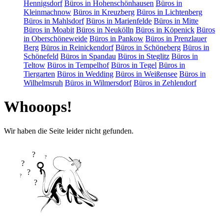
Hennigsdorf
Büros in Hohenschönhausen
Büros in
Kleinmachnow
Büros in Kreuzberg
Büros in Lichtenberg
Büros in Mahlsdorf
Büros in Marienfelde
Büros in Mitte
Büros in Moabit
Büros in Neukölln
Büros in Köpenick
Büros
in Oberschöneweide
Büros in Pankow
Büros in Prenzlauer
Berg
Büros in Reinickendorf
Büros in Schöneberg
Büros in
Schönefeld
Büros in Spandau
Büros in Steglitz
Büros in
Teltow
Büros in Tempelhof
Büros in Tegel
Büros in
Tiergarten
Büros in Wedding
Büros in Weißensee
Büros in
Wilhelmsruh
Büros in Wilmersdorf
Büros in Zehlendorf
Whooops!
Wir haben die Seite leider nicht gefunden.
?
?
?
?
?
?