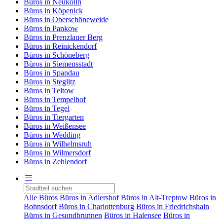
Büros in Neukölln
Büros in Köpenick
Büros in Oberschöneweide
Büros in Pankow
Büros in Prenzlauer Berg
Büros in Reinickendorf
Büros in Schöneberg
Büros in Siemensstadt
Büros in Spandau
Büros in Steglitz
Büros in Teltow
Büros in Tempelhof
Büros in Tegel
Büros in Tiergarten
Büros in Weißensee
Büros in Wedding
Büros in Wilhelmsruh
Büros in Wilmersdorf
Büros in Zehlendorf
Alle Büros
Büros in Adlershof
Büros in Alt-Treptow
Büros in
Bohnsdorf
Büros in Charlottenburg
Büros in Friedrichshain
Büros in Gesundbrunnen
Büros in Halensee
Büros in