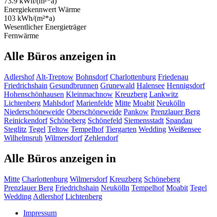
73.9 kWh/(m²*a)
Energiekennwert Wärme
103 kWh/(m²*a)
Wesentlicher Energieträger
Fernwärme
Alle Büros anzeigen in
Adlershof
Alt-Treptow
Bohnsdorf
Charlottenburg
Friedenau
Friedrichshain
Gesundbrunnen
Grunewald
Halensee
Hennigsdorf
Hohenschönhausen
Kleinmachnow
Kreuzberg
Lankwitz
Lichtenberg
Mahlsdorf
Marienfelde
Mitte
Moabit
Neukölln
Niederschöneweide
Oberschöneweide
Pankow
Prenzlauer Berg
Reinickendorf
Schöneberg
Schönefeld
Siemensstadt
Spandau
Steglitz
Tegel
Teltow
Tempelhof
Tiergarten
Wedding
Weißensee
Wilhelmsruh
Wilmersdorf
Zehlendorf
Alle Büros anzeigen in
Mitte
Charlottenburg
Wilmersdorf
Kreuzberg
Schöneberg
Prenzlauer Berg
Friedrichshain
Neukölln
Tempelhof
Moabit
Tegel
Wedding
Adlershof
Lichtenberg
Impressum