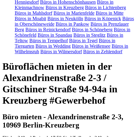
Hennigsdorf
Büros in Hohenschönhausen
Büros in
Kleinmachnow
Büros in Kreuzberg
Büros in Lichtenberg
Büros in Mahlsdorf
Büros in Marienfelde
Büros in Mitte
Büros in Moabit
Büros in Neukölln
Büros in Köpenick
Büros
in Oberschöneweide
Büros in Pankow
Büros in Prenzlauer
Berg
Büros in Reinickendorf
Büros in Schöneberg
Büros in
Schönefeld
Büros in Spandau
Büros in Steglitz
Büros in
Teltow
Büros in Tempelhof
Büros in Tegel
Büros in
Tiergarten
Büros in Wedding
Büros in Weißensee
Büros in
Wilhelmsruh
Büros in Wilmersdorf
Büros in Zehlendorf
Büroflächen mieten in der
Alexandrinenstraße 2-3 /
Gitschiner Straße 94-94a in
Kreuzberg #Gewerbehof
Büro mieten - Alexandrinenstraße 2-3,
10969 Berlin-Kreuzberg