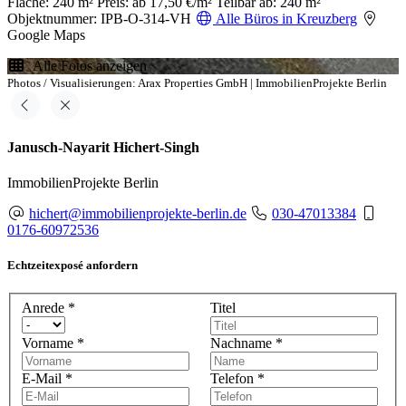
Fläche: 240 m²
Preis: ab 17,50 €/m²
Teilbar ab: 240 m²
Objektnummer: IPB-O-314-VH
Alle Büros in Kreuzberg
Google Maps
Alle Fotos anzeigen
Photos / Visualisierungen: Arax Properties GmbH | ImmobilienProjekte Berlin
Janusch-Nayarit Hichert-Singh
ImmobilienProjekte Berlin
hichert@immobilienprojekte-berlin.de
030-47013384
0176-60972536
Echtzeitexposé anfordern
Anrede
*
Titel
Vorname
*
Nachname
*
E-Mail
*
Telefon
*