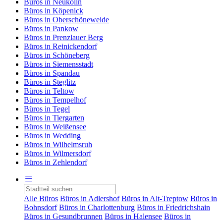
Büros in Neukölln
Büros in Köpenick
Büros in Oberschöneweide
Büros in Pankow
Büros in Prenzlauer Berg
Büros in Reinickendorf
Büros in Schöneberg
Büros in Siemensstadt
Büros in Spandau
Büros in Steglitz
Büros in Teltow
Büros in Tempelhof
Büros in Tegel
Büros in Tiergarten
Büros in Weißensee
Büros in Wedding
Büros in Wilhelmsruh
Büros in Wilmersdorf
Büros in Zehlendorf
Alle Büros
Büros in Adlershof
Büros in Alt-Treptow
Büros in
Bohnsdorf
Büros in Charlottenburg
Büros in Friedrichshain
Büros in Gesundbrunnen
Büros in Halensee
Büros in