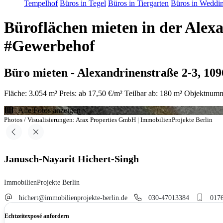
Tempelhof
Büros in Tegel
Büros in Tiergarten
Büros in Weddi
Büroflächen mieten in der Alexa
#Gewerbehof
Büro mieten - Alexandrinenstraße 2-3, 10
Fläche: 3.054 m²
Preis: ab 17,50 €/m²
Teilbar ab: 180 m²
Objektnum
Alle Fotos anzeigen
Photos / Visualisierungen: Arax Properties GmbH | ImmobilienProjekte Berlin
Janusch-Nayarit Hichert-Singh
ImmobilienProjekte Berlin
hichert@immobilienprojekte-berlin.de
030-47013384
017
Echtzeitexposé anfordern