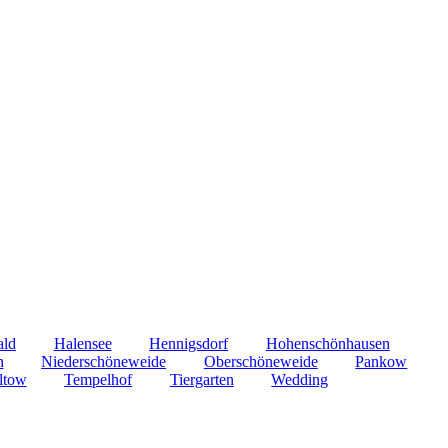
ald
Halensee
Hennigsdorf
Hohenschönhausen
n
Niederschöneweide
Oberschöneweide
Pankow
ltow
Tempelhof
Tiergarten
Wedding