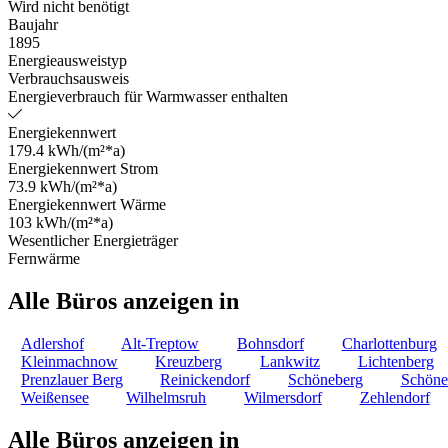
Wird nicht benötigt
Baujahr
1895
Energieausweistyp
Verbrauchsausweis
Energieverbrauch für Warmwasser enthalten
Energiekennwert
179.4 kWh/(m²*a)
Energiekennwert Strom
73.9 kWh/(m²*a)
Energiekennwert Wärme
103 kWh/(m²*a)
Wesentlicher Energieträger
Fernwärme
Alle Büros anzeigen in
Adlershof
Alt-Treptow
Bohnsdorf
Charlottenburg
Kleinmachnow
Kreuzberg
Lankwitz
Lichtenberg
Prenzlauer Berg
Reinickendorf
Schöneberg
Schöne
Weißensee
Wilhelmsruh
Wilmersdorf
Zehlendorf
Alle Büros anzeigen in