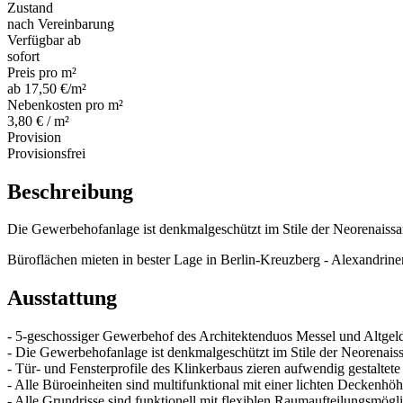
Zustand
nach Vereinbarung
Verfügbar ab
sofort
Preis pro m²
ab 17,50 €/m²
Nebenkosten pro m²
3,80 € / m²
Provision
Provisionsfrei
Beschreibung
Die Gewerbehofanlage ist denkmalgeschützt im Stile der Neorenaissa
Büroflächen mieten in bester Lage in Berlin-Kreuzberg - Alexandrine
Ausstattung
- 5-geschossiger Gewerbehof des Architektenduos Messel und Altgel
- Die Gewerbehofanlage ist denkmalgeschützt im Stile der Neorenais
- Tür- und Fensterprofile des Klinkerbaus zieren aufwendig gestaltet
- Alle Büroeinheiten sind multifunktional mit einer lichten Deckenh
- Alle Grundrisse sind funktionell mit flexiblen Raumaufteilungsmögl