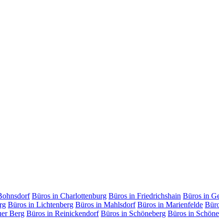
Bohnsdorf
Büros in Charlottenburg
Büros in Friedrichshain
Büros in G
rg
Büros in Lichtenberg
Büros in Mahlsdorf
Büros in Marienfelde
Büro
uer Berg
Büros in Reinickendorf
Büros in Schöneberg
Büros in Schöne