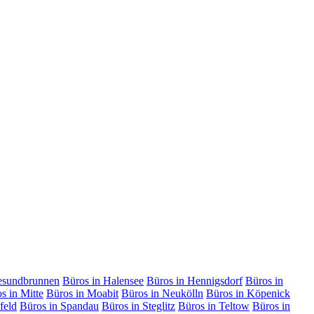
esundbrunnen
Büros in Halensee
Büros in Hennigsdorf
Büros in
s in Mitte
Büros in Moabit
Büros in Neukölln
Büros in Köpenick
feld
Büros in Spandau
Büros in Steglitz
Büros in Teltow
Büros in