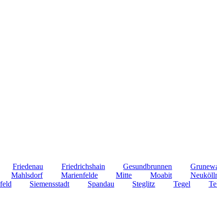
Friedenau
Friedrichshain
Gesundbrunnen
Grunew
Mahlsdorf
Marienfelde
Mitte
Moabit
Neuköll
feld
Siemensstadt
Spandau
Steglitz
Tegel
Te