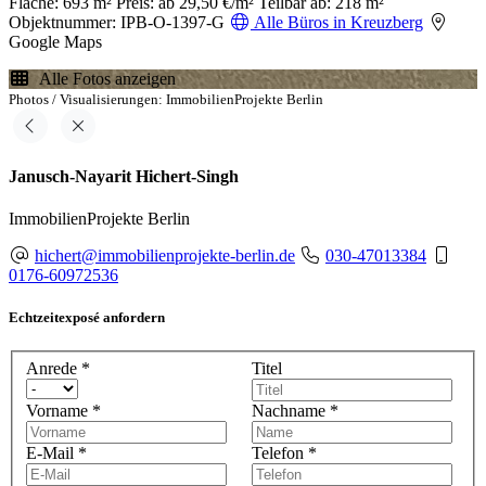
Fläche: 693 m²
Preis: ab 29,50 €/m²
Teilbar ab: 218 m²
Objektnummer: IPB-O-1397-G
Alle Büros in Kreuzberg
Google Maps
Alle Fotos anzeigen
Photos / Visualisierungen: ImmobilienProjekte Berlin
Janusch-Nayarit Hichert-Singh
ImmobilienProjekte Berlin
hichert@immobilienprojekte-berlin.de
030-47013384
0176-60972536
Echtzeitexposé anfordern
Anrede
*
Titel
Vorname
*
Nachname
*
E-Mail
*
Telefon
*