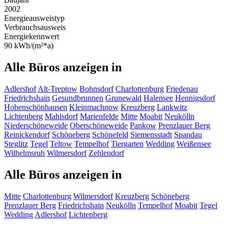
2002
Energieausweistyp
Verbrauchsausweis
Energiekennwert
90 kWh/(m²*a)
Alle Büros anzeigen in
Adlershof
Alt-Treptow
Bohnsdorf
Charlottenburg
Friedenau
Friedrichshain
Gesundbrunnen
Grunewald
Halensee
Hennigsdorf
Hohenschönhausen
Kleinmachnow
Kreuzberg
Lankwitz
Lichtenberg
Mahlsdorf
Marienfelde
Mitte
Moabit
Neukölln
Niederschöneweide
Oberschöneweide
Pankow
Prenzlauer Berg
Reinickendorf
Schöneberg
Schönefeld
Siemensstadt
Spandau
Steglitz
Tegel
Teltow
Tempelhof
Tiergarten
Wedding
Weißensee
Wilhelmsruh
Wilmersdorf
Zehlendorf
Alle Büros anzeigen in
Mitte
Charlottenburg
Wilmersdorf
Kreuzberg
Schöneberg
Prenzlauer Berg
Friedrichshain
Neukölln
Tempelhof
Moabit
Tegel
Wedding
Adlershof
Lichtenberg