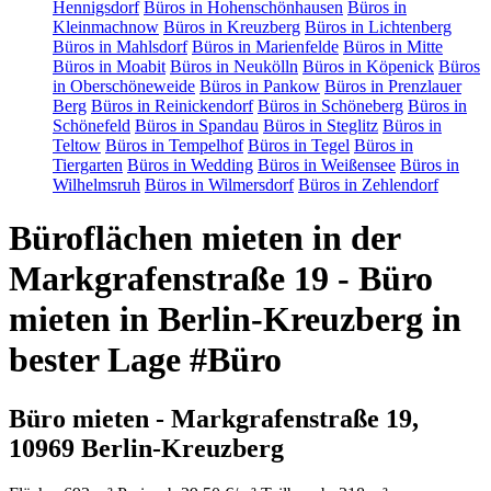
Hennigsdorf
Büros in Hohenschönhausen
Büros in
Kleinmachnow
Büros in Kreuzberg
Büros in Lichtenberg
Büros in Mahlsdorf
Büros in Marienfelde
Büros in Mitte
Büros in Moabit
Büros in Neukölln
Büros in Köpenick
Büros
in Oberschöneweide
Büros in Pankow
Büros in Prenzlauer
Berg
Büros in Reinickendorf
Büros in Schöneberg
Büros in
Schönefeld
Büros in Spandau
Büros in Steglitz
Büros in
Teltow
Büros in Tempelhof
Büros in Tegel
Büros in
Tiergarten
Büros in Wedding
Büros in Weißensee
Büros in
Wilhelmsruh
Büros in Wilmersdorf
Büros in Zehlendorf
Büroflächen mieten in der
Markgrafenstraße 19 - Büro
mieten in Berlin-Kreuzberg in
bester Lage #Büro
Büro mieten - Markgrafenstraße 19,
10969 Berlin-Kreuzberg