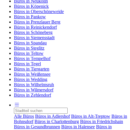
Büros in Neukölln
Büros in Köpenick
Büros in Oberschöneweide
Büros in Pankow
Büros in Prenzlauer Berg
Büros in Reinickendorf
Büros in Schöneberg
Büros in Siemensstadt
Büros in Spandau
Büros in Steglitz
Büros in Teltow
Büros in Tempelhof
Büros in Tegel
Büros in Tiergarten
Büros in Weißensee
Büros in Wedding
Büros in Wilhelmsruh
Büros in Wilmersdorf
Büros in Zehlendorf
Alle Büros
Büros in Adlershof
Büros in Alt-Treptow
Büros in
Bohnsdorf
Büros in Charlottenburg
Büros in Friedrichshain
Büros in Gesundbrunnen
Büros in Halensee
Büros in