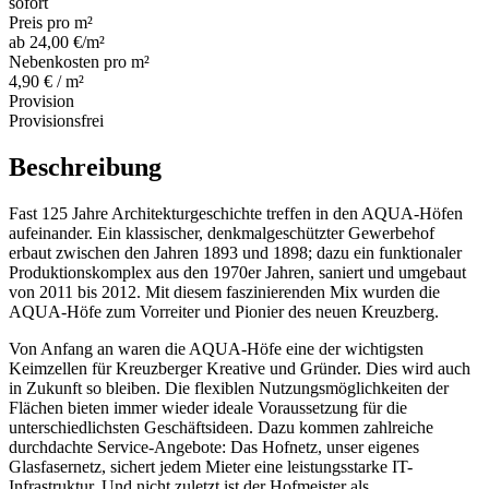
sofort
Preis pro m²
ab 24,00 €/m²
Nebenkosten pro m²
4,90 € / m²
Provision
Provisionsfrei
Beschreibung
Fast 125 Jahre Architekturgeschichte treffen in den AQUA-Höfen
aufeinander. Ein klassischer, denkmalgeschützter Gewerbehof
erbaut zwischen den Jahren 1893 und 1898; dazu ein funktionaler
Produktionskomplex aus den 1970er Jahren, saniert und umgebaut
von 2011 bis 2012. Mit diesem faszinierenden Mix wurden die
AQUA-Höfe zum Vorreiter und Pionier des neuen Kreuzberg.
Von Anfang an waren die AQUA-Höfe eine der wichtigsten
Keimzellen für Kreuzberger Kreative und Gründer. Dies wird auch
in Zukunft so bleiben. Die flexiblen Nutzungsmöglichkeiten der
Flächen bieten immer wieder ideale Voraussetzung für die
unterschiedlichsten Geschäftsideen. Dazu kommen zahlreiche
durchdachte Service-Angebote: Das Hofnetz, unser eigenes
Glasfasernetz, sichert jedem Mieter eine leistungsstarke IT-
Infrastruktur. Und nicht zuletzt ist der Hofmeister als