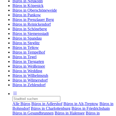
Büros in Neukölln
Büros in Köpenick
Büros in Oberschöneweide
Büros in Pankow
Büros in Prenzlauer Berg
Büros in Reinickendorf
Büros in Schöneberg
Büros in Siemensstadt
Büros in Spandau
Büros in Steglitz
Büros in Teltow
Büros in Tempelhof
Büros in Tegel
Büros in Tiergarten
Büros in Weißensee
Büros in Wedding
Büros in Wilhelmsruh
Büros in Wilmersdorf
Büros in Zehlendorf
Alle Büros
Büros in Adlershof
Büros in Alt-Treptow
Büros in
Bohnsdorf
Büros in Charlottenburg
Büros in Friedrichshain
Büros in Gesundbrunnen
Büros in Halensee
Büros in