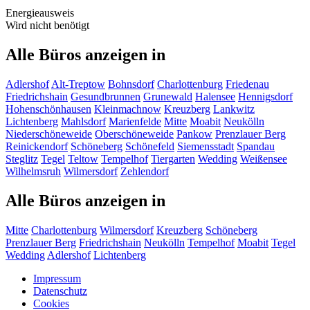
Energieausweis
Wird nicht benötigt
Alle Büros anzeigen in
Adlershof
Alt-Treptow
Bohnsdorf
Charlottenburg
Friedenau
Friedrichshain
Gesundbrunnen
Grunewald
Halensee
Hennigsdorf
Hohenschönhausen
Kleinmachnow
Kreuzberg
Lankwitz
Lichtenberg
Mahlsdorf
Marienfelde
Mitte
Moabit
Neukölln
Niederschöneweide
Oberschöneweide
Pankow
Prenzlauer Berg
Reinickendorf
Schöneberg
Schönefeld
Siemensstadt
Spandau
Steglitz
Tegel
Teltow
Tempelhof
Tiergarten
Wedding
Weißensee
Wilhelmsruh
Wilmersdorf
Zehlendorf
Alle Büros anzeigen in
Mitte
Charlottenburg
Wilmersdorf
Kreuzberg
Schöneberg
Prenzlauer Berg
Friedrichshain
Neukölln
Tempelhof
Moabit
Tegel
Wedding
Adlershof
Lichtenberg
Impressum
Datenschutz
Cookies