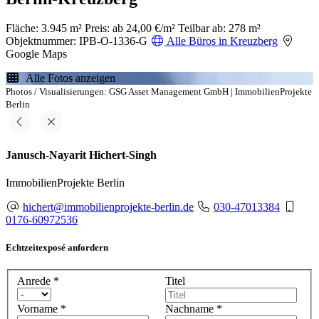
Fläche: 3.945 m²
Preis: ab 24,00 €/m²
Teilbar ab: 278 m²
Objektnummer: IPB-O-1336-G
Alle Büros in Kreuzberg
Google Maps
Alle Fotos anzeigen
Photos / Visualisierungen: GSG Asset Management GmbH | ImmobilienProjekte
Berlin
Janusch-Nayarit Hichert-Singh
ImmobilienProjekte Berlin
hichert@immobilienprojekte-berlin.de
030-47013384
0176-60972536
Echtzeitexposé anfordern
Anrede
*
Titel
Vorname
*
Nachname
*