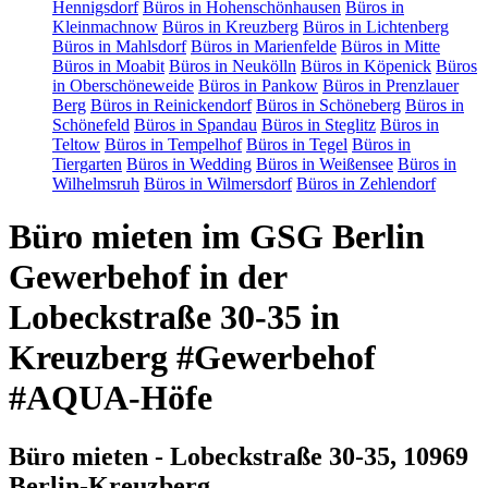
Hennigsdorf
Büros in Hohenschönhausen
Büros in
Kleinmachnow
Büros in Kreuzberg
Büros in Lichtenberg
Büros in Mahlsdorf
Büros in Marienfelde
Büros in Mitte
Büros in Moabit
Büros in Neukölln
Büros in Köpenick
Büros
in Oberschöneweide
Büros in Pankow
Büros in Prenzlauer
Berg
Büros in Reinickendorf
Büros in Schöneberg
Büros in
Schönefeld
Büros in Spandau
Büros in Steglitz
Büros in
Teltow
Büros in Tempelhof
Büros in Tegel
Büros in
Tiergarten
Büros in Wedding
Büros in Weißensee
Büros in
Wilhelmsruh
Büros in Wilmersdorf
Büros in Zehlendorf
Büro mieten im GSG Berlin
Gewerbehof in der
Lobeckstraße 30-35 in
Kreuzberg #Gewerbehof
#AQUA-Höfe
Büro mieten - Lobeckstraße 30-35, 10969
Berlin-Kreuzberg