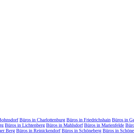
Bohnsdorf
Büros in Charlottenburg
Büros in Friedrichshain
Büros in G
rg
Büros in Lichtenberg
Büros in Mahlsdorf
Büros in Marienfelde
Büro
uer Berg
Büros in Reinickendorf
Büros in Schöneberg
Büros in Schöne