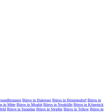
esundbrunnen
Büros in Halensee
Büros in Hennigsdorf
Büros in
s in Mitte
Büros in Moabit
Büros in Neukölln
Büros in Köpenick
feld
Büros in Spandau
Büros in Steglitz
Büros in Teltow
Büros in