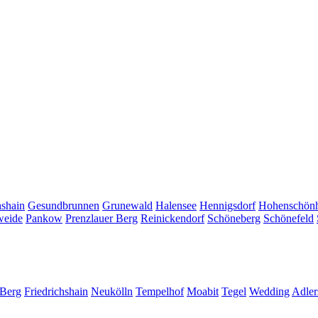
hshain
Gesundbrunnen
Grunewald
Halensee
Hennigsdorf
Hohenschön
weide
Pankow
Prenzlauer Berg
Reinickendorf
Schöneberg
Schönefeld
 Berg
Friedrichshain
Neukölln
Tempelhof
Moabit
Tegel
Wedding
Adler