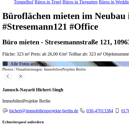
Tempelhof
Büros in Tegel
Büros in Tiergarten
Büros in Weddi
Büroflächen mieten im Neubau i
#Stresemann121 #Office
Büro mieten - Stresemannstraße 121, 1096
Fläche: 323 m²
Preis: ab 26,00 €/m²
Teilbar ab: 323 m²
Objektnummer
Alle Fotos anzeigen
Photos / Visualisierungen: ImmobilienProjekte Berlin
Janusch-Nayarit Hichert-Singh
ImmobilienProjekte Berlin
hichert@immobilienprojekte-berlin.de
030-47013384
017
Echtzeitexposé anfordern