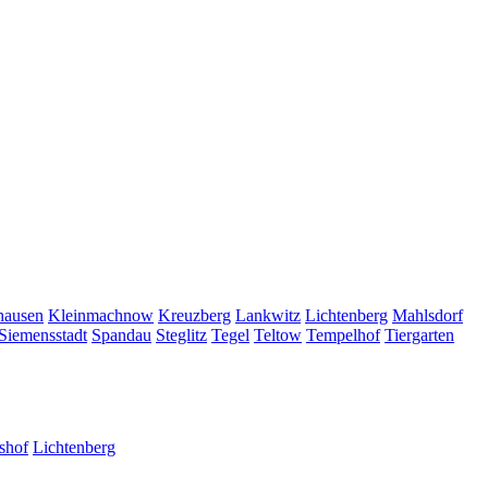
hausen
Kleinmachnow
Kreuzberg
Lankwitz
Lichtenberg
Mahlsdorf
Siemensstadt
Spandau
Steglitz
Tegel
Teltow
Tempelhof
Tiergarten
shof
Lichtenberg