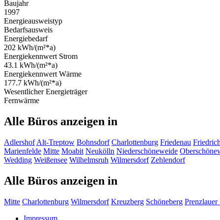
Baujahr
1997
Energieausweistyp
Bedarfsausweis
Energiebedarf
202 kWh/(m²*a)
Energiekennwert Strom
43.1 kWh/(m²*a)
Energiekennwert Wärme
177.7 kWh/(m²*a)
Wesentlicher Energieträger
Fernwärme
Alle Büros anzeigen in
Adlershof
Alt-Treptow
Bohnsdorf
Charlottenburg
Friedenau
Friedric
Marienfelde
Mitte
Moabit
Neukölln
Niederschöneweide
Oberschöne
Wedding
Weißensee
Wilhelmsruh
Wilmersdorf
Zehlendorf
Alle Büros anzeigen in
Mitte
Charlottenburg
Wilmersdorf
Kreuzberg
Schöneberg
Prenzlauer
Impressum