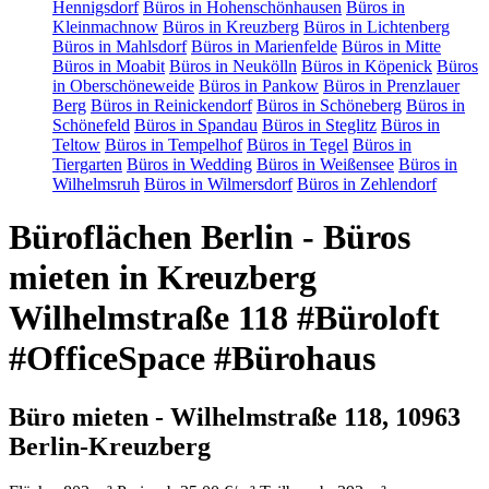
Hennigsdorf
Büros in Hohenschönhausen
Büros in
Kleinmachnow
Büros in Kreuzberg
Büros in Lichtenberg
Büros in Mahlsdorf
Büros in Marienfelde
Büros in Mitte
Büros in Moabit
Büros in Neukölln
Büros in Köpenick
Büros
in Oberschöneweide
Büros in Pankow
Büros in Prenzlauer
Berg
Büros in Reinickendorf
Büros in Schöneberg
Büros in
Schönefeld
Büros in Spandau
Büros in Steglitz
Büros in
Teltow
Büros in Tempelhof
Büros in Tegel
Büros in
Tiergarten
Büros in Wedding
Büros in Weißensee
Büros in
Wilhelmsruh
Büros in Wilmersdorf
Büros in Zehlendorf
Büroflächen Berlin - Büros
mieten in Kreuzberg
Wilhelmstraße 118 #Büroloft
#OfficeSpace #Bürohaus
Büro mieten - Wilhelmstraße 118, 10963
Berlin-Kreuzberg