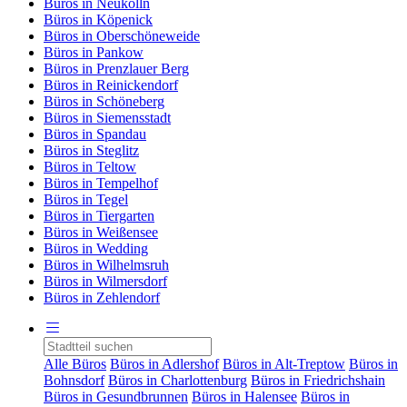
Büros in Neukölln
Büros in Köpenick
Büros in Oberschöneweide
Büros in Pankow
Büros in Prenzlauer Berg
Büros in Reinickendorf
Büros in Schöneberg
Büros in Siemensstadt
Büros in Spandau
Büros in Steglitz
Büros in Teltow
Büros in Tempelhof
Büros in Tegel
Büros in Tiergarten
Büros in Weißensee
Büros in Wedding
Büros in Wilhelmsruh
Büros in Wilmersdorf
Büros in Zehlendorf
Alle Büros
Büros in Adlershof
Büros in Alt-Treptow
Büros in
Bohnsdorf
Büros in Charlottenburg
Büros in Friedrichshain
Büros in Gesundbrunnen
Büros in Halensee
Büros in