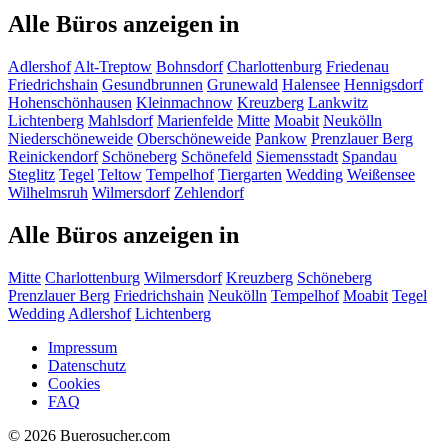
Alle Büros anzeigen in
Adlershof
Alt-Treptow
Bohnsdorf
Charlottenburg
Friedenau
Friedrichshain
Gesundbrunnen
Grunewald
Halensee
Hennigsdorf
Hohenschönhausen
Kleinmachnow
Kreuzberg
Lankwitz
Lichtenberg
Mahlsdorf
Marienfelde
Mitte
Moabit
Neukölln
Niederschöneweide
Oberschöneweide
Pankow
Prenzlauer Berg
Reinickendorf
Schöneberg
Schönefeld
Siemensstadt
Spandau
Steglitz
Tegel
Teltow
Tempelhof
Tiergarten
Wedding
Weißensee
Wilhelmsruh
Wilmersdorf
Zehlendorf
Alle Büros anzeigen in
Mitte
Charlottenburg
Wilmersdorf
Kreuzberg
Schöneberg
Prenzlauer Berg
Friedrichshain
Neukölln
Tempelhof
Moabit
Tegel
Wedding
Adlershof
Lichtenberg
Impressum
Datenschutz
Cookies
FAQ
© 2026 Buerosucher.com