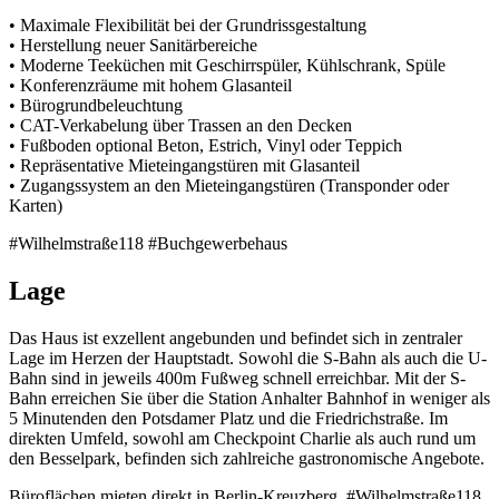
• Maximale Flexibilität bei der Grundrissgestaltung
• Herstellung neuer Sanitärbereiche
• Moderne Teeküchen mit Geschirrspüler, Kühlschrank, Spüle
• Konferenzräume mit hohem Glasanteil
• Bürogrundbeleuchtung
• CAT-Verkabelung über Trassen an den Decken
• Fußboden optional Beton, Estrich, Vinyl oder Teppich
• Repräsentative Mieteingangstüren mit Glasanteil
• Zugangssystem an den Mieteingangstüren (Transponder oder
Karten)
#Wilhelmstraße118 #Buchgewerbehaus
Lage
Das Haus ist exzellent angebunden und befindet sich in zentraler
Lage im Herzen der Hauptstadt. Sowohl die S-Bahn als auch die U-
Bahn sind in jeweils 400m Fußweg schnell erreichbar. Mit der S-
Bahn erreichen Sie über die Station Anhalter Bahnhof in weniger als
5 Minutenden den Potsdamer Platz und die Friedrichstraße. Im
direkten Umfeld, sowohl am Checkpoint Charlie als auch rund um
den Besselpark, befinden sich zahlreiche gastronomische Angebote.
Büroflächen mieten direkt in Berlin-Kreuzberg. #Wilhelmstraße118