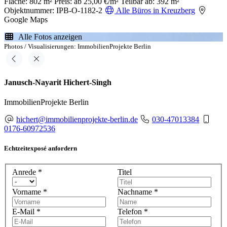
Fläche: 802 m²
Preis: ab 25,00 €/m²
Teilbar ab: 392 m²
Objektnummer: IPB-O-1182-2
Alle Büros in Kreuzberg
Google Maps
Alle Fotos anzeigen
Photos / Visualisierungen: ImmobilienProjekte Berlin
Janusch-Nayarit Hichert-Singh
ImmobilienProjekte Berlin
hichert@immobilienprojekte-berlin.de
030-47013384
0176-60972536
Echtzeitexposé anfordern
Anrede
*
Titel
Vorname
*
Nachname
*
E-Mail
*
Telefon
*