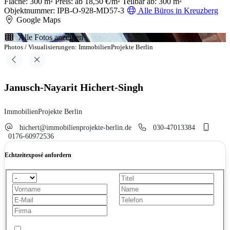
Fläche: 300 m²
Preis: ab 18,50 €/m²
Teilbar ab: 300 m²
Objektnummer: IPB-O-928-MD57-3
Alle Büros in Kreuzberg
Google Maps
Alle Fotos anzeigen
Photos / Visualisierungen: ImmobilienProjekte Berlin
Janusch-Nayarit Hichert-Singh
ImmobilienProjekte Berlin
hichert@immobilienprojekte-berlin.de
030-47013384
0176-60972536
Echtzeitexposé anfordern