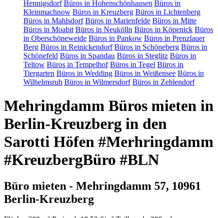
Hennigsdorf
Büros in Hohenschönhausen
Büros in
Kleinmachnow
Büros in Kreuzberg
Büros in Lichtenberg
Büros in Mahlsdorf
Büros in Marienfelde
Büros in Mitte
Büros in Moabit
Büros in Neukölln
Büros in Köpenick
Büros
in Oberschöneweide
Büros in Pankow
Büros in Prenzlauer
Berg
Büros in Reinickendorf
Büros in Schöneberg
Büros in
Schönefeld
Büros in Spandau
Büros in Steglitz
Büros in
Teltow
Büros in Tempelhof
Büros in Tegel
Büros in
Tiergarten
Büros in Wedding
Büros in Weißensee
Büros in
Wilhelmsruh
Büros in Wilmersdorf
Büros in Zehlendorf
Mehringdamm Büros mieten in
Berlin-Kreuzberg in den
Sarotti Höfen #Merhringdamm
#KreuzbergBüro #BLN
Büro mieten - Mehringdamm 57, 10961
Berlin-Kreuzberg