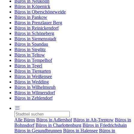
Büros in Neukölln
Büros in Köpenick
Büros in Oberschöneweide
Büros in Pankow
Büros in Prenzlauer Berg
Büros in Reinickendorf
Büros in Schöneberg
Büros in Siemensstadt
Büros in Spandau
Büros in Steglitz
Büros in Teltow
Büros in Tempelhof
Büros in Tegel
Büros in Tiergarten
Büros in Weißensee
Büros in Wedding
Büros in Wilhelmsruh
Büros in Wilmersdorf
Büros in Zehlendorf
Alle Büros
Büros in Adlershof
Büros in Alt-Treptow
Büros in
Bohnsdorf
Büros in Charlottenburg
Büros in Friedrichshain
Büros in Gesundbrunnen
Büros in Halensee
Büros in