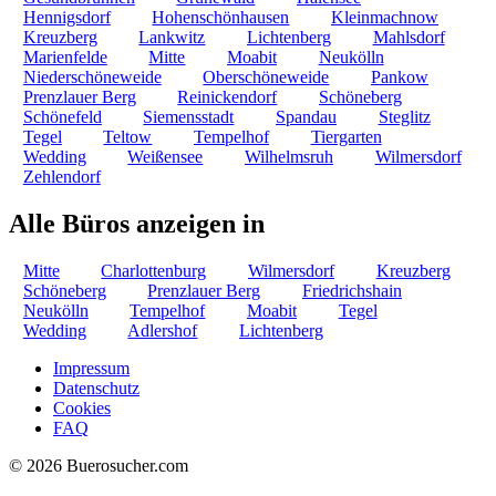
Hennigsdorf
Hohenschönhausen
Kleinmachnow
Kreuzberg
Lankwitz
Lichtenberg
Mahlsdorf
Marienfelde
Mitte
Moabit
Neukölln
Niederschöneweide
Oberschöneweide
Pankow
Prenzlauer Berg
Reinickendorf
Schöneberg
Schönefeld
Siemensstadt
Spandau
Steglitz
Tegel
Teltow
Tempelhof
Tiergarten
Wedding
Weißensee
Wilhelmsruh
Wilmersdorf
Zehlendorf
Alle Büros anzeigen in
Mitte
Charlottenburg
Wilmersdorf
Kreuzberg
Schöneberg
Prenzlauer Berg
Friedrichshain
Neukölln
Tempelhof
Moabit
Tegel
Wedding
Adlershof
Lichtenberg
Impressum
Datenschutz
Cookies
FAQ
© 2026 Buerosucher.com