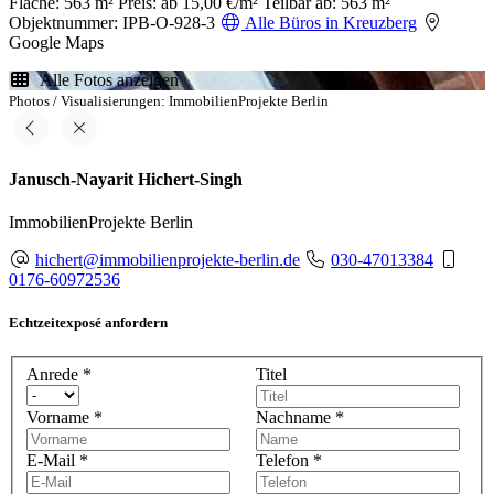
Fläche: 563 m²
Preis: ab 15,00 €/m²
Teilbar ab: 563 m²
Objektnummer: IPB-O-928-3
Alle Büros in Kreuzberg
Google Maps
Alle Fotos anzeigen
Photos / Visualisierungen: ImmobilienProjekte Berlin
Janusch-Nayarit Hichert-Singh
ImmobilienProjekte Berlin
hichert@immobilienprojekte-berlin.de
030-47013384
0176-60972536
Echtzeitexposé anfordern
Anrede
*
Titel
Vorname
*
Nachname
*
E-Mail
*
Telefon
*