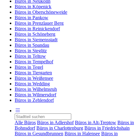
Büros in Neukölln
Büros in Köpenick
Büros in Oberschöneweide
Büros in Pankow
Büros in Prenzlauer Berg
Büros in Reinickendorf
Büros in Schöneberg
Büros in Siemensstadt
Büros in Spandau
Büros in Steglitz
Büros in Teltow
Büros in Tempelhof
Büros in Tegel
Büros in Tiergarten
Büros in Weißensee
Büros in Wedding
Büros in Wilhelmsruh
Büros in Wilmersdorf
Büros in Zehlendorf
Alle Büros
Büros in Adlershof
Büros in Alt-Treptow
Büros in
Bohnsdorf
Büros in Charlottenburg
Büros in Friedrichshain
Büros in Gesundbrunnen
Büros in Halensee
Büros in