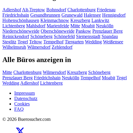
Adlershof
Alt-Treptow
Bohnsdorf
Charlottenburg
Friedenau
Friedrichshain
Gesundbrunnen
Grunewald
Halensee
Hennigsdorf
Hohenschönhausen
Kleinmachnow
Kreuzberg
Lankwitz
Lichtenberg
Mahlsdorf
Marienfelde
Mitte
Moabit
Neukölln
Niederschöneweide
Oberschöneweide
Pankow
Prenzlauer Berg
Reinickendorf
Schöneberg
Schönefeld
Siemensstadt
Spandau
Steglitz
Tegel
Teltow
Tempelhof
Tiergarten
Wedding
Weißensee
Wilhelmsruh
Wilmersdorf
Zehlendorf
Alle Büros anzeigen in
Mitte
Charlottenburg
Wilmersdorf
Kreuzberg
Schöneberg
Prenzlauer Berg
Friedrichshain
Neukölln
Tempelhof
Moabit
Tegel
Wedding
Adlershof
Lichtenberg
Impressum
Datenschutz
Cookies
FAQ
© 2026 Buerosucher.com