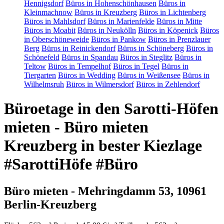
Hennigsdorf
Büros in Hohenschönhausen
Büros in
Kleinmachnow
Büros in Kreuzberg
Büros in Lichtenberg
Büros in Mahlsdorf
Büros in Marienfelde
Büros in Mitte
Büros in Moabit
Büros in Neukölln
Büros in Köpenick
Büros
in Oberschöneweide
Büros in Pankow
Büros in Prenzlauer
Berg
Büros in Reinickendorf
Büros in Schöneberg
Büros in
Schönefeld
Büros in Spandau
Büros in Steglitz
Büros in
Teltow
Büros in Tempelhof
Büros in Tegel
Büros in
Tiergarten
Büros in Wedding
Büros in Weißensee
Büros in
Wilhelmsruh
Büros in Wilmersdorf
Büros in Zehlendorf
Büroetage in den Sarotti-Höfen
mieten - Büro mieten
Kreuzberg in bester Kiezlage
#SarottiHöfe #Büro
Büro mieten - Mehringdamm 53, 10961
Berlin-Kreuzberg