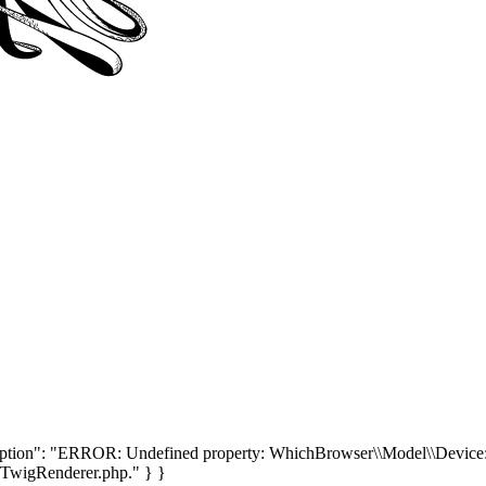
tion": "ERROR: Undefined property: WhichBrowser\\Model\\Device::$
\/TwigRenderer.php." } }