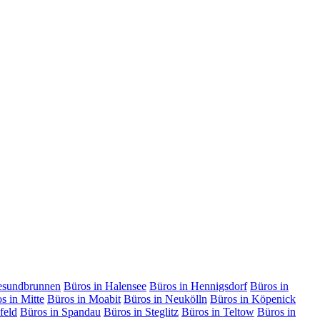
esundbrunnen
Büros in Halensee
Büros in Hennigsdorf
Büros in
s in Mitte
Büros in Moabit
Büros in Neukölln
Büros in Köpenick
feld
Büros in Spandau
Büros in Steglitz
Büros in Teltow
Büros in