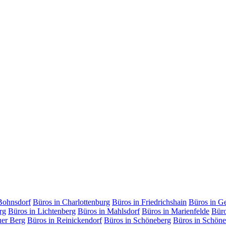
Bohnsdorf
Büros in Charlottenburg
Büros in Friedrichshain
Büros in G
rg
Büros in Lichtenberg
Büros in Mahlsdorf
Büros in Marienfelde
Büro
uer Berg
Büros in Reinickendorf
Büros in Schöneberg
Büros in Schöne