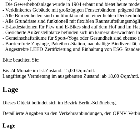
- Die Gewerbehofanlage wurde in 1904 erbaut und bietet heute mode
- Verklinkertes Gebäude mit großzügigen Fensterbändern, prägend für 
- Alle Büroeinheiten sind multifunktional mit einer lichten Deckenh
- Alle Grundrisse sind funktionell mit flexiblen Raumaufteilungsmögl
- E-Ladestationen für Pkw und E-Bikes sind auf dem Hof und im Hau
- Gesicherte Außenstellplätze befinden sich im kameraüberwachten I
- Gemeinschaftsräume für Sport-/Yoga oder Gesundheit sind ebenso (
- Barrierefreie Zugänge, Paketbox-Station, nachhaltige Biodiversität, 
- Angestrebte LEED-Zertifizierung und Einhaltung von ESG-Standar
Bitte beachten Sie:
Bis 24 Monate im Ist-Zustand: 15,00 €/qm/mtl.
Langfristige Vermietung im ausgebauten Zustand: ab 18,00 €/qm/mtl.
Lage
Dieses Objekt befindet sich im Bezirk Berlin-Schöneberg.
Detaillierte Angaben zu den Verkehrsanbindungen, den ÖPNV-Verbin
Lage