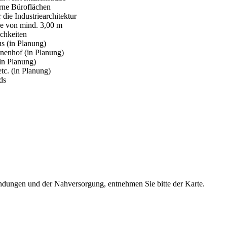
rne Büroflächen
die Industriearchitektur
öhe von mind. 3,00 m
ichkeiten
s (in Planung)
nnenhof (in Planung)
in Planung)
etc. (in Planung)
ds
dungen und der Nahversorgung, entnehmen Sie bitte der Karte.