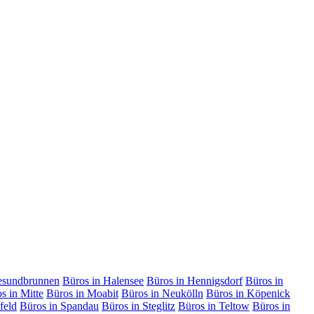
esundbrunnen
Büros in Halensee
Büros in Hennigsdorf
Büros in
s in Mitte
Büros in Moabit
Büros in Neukölln
Büros in Köpenick
feld
Büros in Spandau
Büros in Steglitz
Büros in Teltow
Büros in