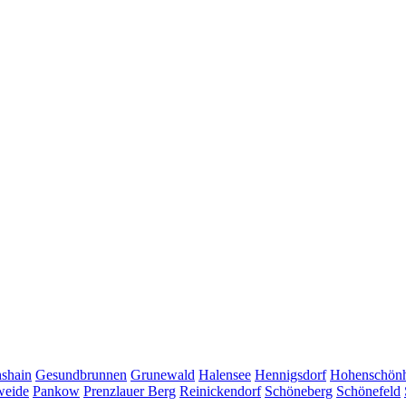
hshain
Gesundbrunnen
Grunewald
Halensee
Hennigsdorf
Hohenschön
weide
Pankow
Prenzlauer Berg
Reinickendorf
Schöneberg
Schönefeld