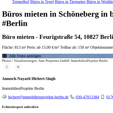
Tempelhof
Büros in Tegel
Büros in Tiergarten
Büros in Weddi
Büros mieten in Schöneberg in b
#Berlin
Büro mieten - Feurigstraße 54, 10827 Ber
Fläche: 813 m²
Preis: ab 15,00 €/m²
Teilbar ab: 150 m²
Objektnumme
Alle Fotos anzeigen
Photos / Visualisierungen: Arax Properties GmbH | ImmobilienProjekte Berlin
Janusch-Nayarit Hichert-Singh
ImmobilienProjekte Berlin
hichert@immobilienprojekte-berlin.de
030-47013384
017
Echtzeitexposé anfordern