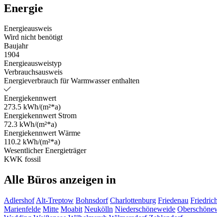
Energie
Energieausweis
Wird nicht benötigt
Baujahr
1904
Energieausweistyp
Verbrauchsausweis
Energieverbrauch für Warmwasser enthalten
Energiekennwert
273.5 kWh/(m²*a)
Energiekennwert Strom
72.3 kWh/(m²*a)
Energiekennwert Wärme
110.2 kWh/(m²*a)
Wesentlicher Energieträger
KWK fossil
Alle Büros anzeigen in
Adlershof
Alt-Treptow
Bohnsdorf
Charlottenburg
Friedenau
Friedric
Marienfelde
Mitte
Moabit
Neukölln
Niederschöneweide
Oberschöne