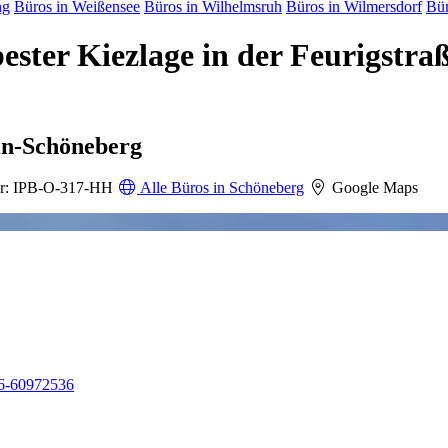
ng
Büros in Weißensee
Büros in Wilhelmsruh
Büros in Wilmersdorf
Bür
ester Kiezlage in der Feurigstra
lin-Schöneberg
r: IPB-O-317-HH
Alle Büros in Schöneberg
Google Maps
6-60972536