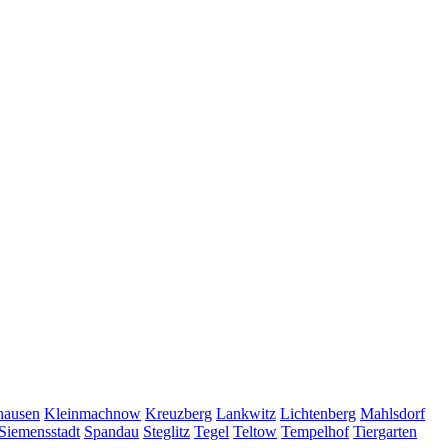
hausen
Kleinmachnow
Kreuzberg
Lankwitz
Lichtenberg
Mahlsdorf
Siemensstadt
Spandau
Steglitz
Tegel
Teltow
Tempelhof
Tiergarten