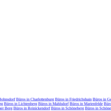
Bohnsdorf
Büros in Charlottenburg
Büros in Friedrichshain
Büros in G
rg
Büros in Lichtenberg
Büros in Mahlsdorf
Büros in Marienfelde
Büro
uer Berg
Büros in Reinickendorf
Büros in Schöneberg
Büros in Schöne