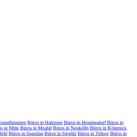
esundbrunnen
Büros in Halensee
Büros in Hennigsdorf
Büros in
s in Mitte
Büros in Moabit
Büros in Neukölln
Büros in Köpenick
feld
Büros in Spandau
Büros in Steglitz
Büros in Teltow
Büros in