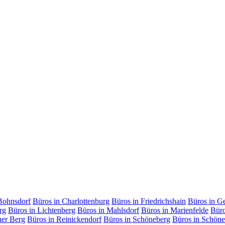
Bohnsdorf
Büros in Charlottenburg
Büros in Friedrichshain
Büros in G
rg
Büros in Lichtenberg
Büros in Mahlsdorf
Büros in Marienfelde
Büro
uer Berg
Büros in Reinickendorf
Büros in Schöneberg
Büros in Schöne