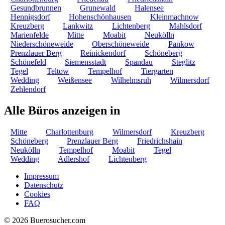
Gesundbrunnen
Grunewald
Halensee
Hennigsdorf
Hohenschönhausen
Kleinmachnow
Kreuzberg
Lankwitz
Lichtenberg
Mahlsdorf
Marienfelde
Mitte
Moabit
Neukölln
Niederschöneweide
Oberschöneweide
Pankow
Prenzlauer Berg
Reinickendorf
Schöneberg
Schönefeld
Siemensstadt
Spandau
Steglitz
Tegel
Teltow
Tempelhof
Tiergarten
Wedding
Weißensee
Wilhelmsruh
Wilmersdorf
Zehlendorf
Alle Büros anzeigen in
Mitte
Charlottenburg
Wilmersdorf
Kreuzberg
Schöneberg
Prenzlauer Berg
Friedrichshain
Neukölln
Tempelhof
Moabit
Tegel
Wedding
Adlershof
Lichtenberg
Impressum
Datenschutz
Cookies
FAQ
© 2026 Buerosucher.com