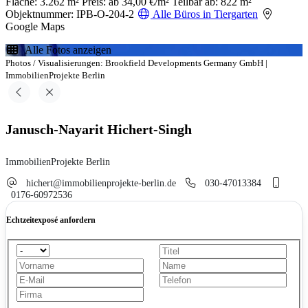
Fläche: 3.262 m²
Preis: ab 34,00 €/m²
Teilbar ab: 822 m²
Objektnummer: IPB-O-204-2
Alle Büros in Tiergarten
Google Maps
Alle Fotos anzeigen
Photos / Visualisierungen: Brookfield Developments Germany GmbH |
ImmobilienProjekte Berlin
Janusch-Nayarit Hichert-Singh
ImmobilienProjekte Berlin
hichert@immobilienprojekte-berlin.de
030-47013384
0176-60972536
Echtzeitexposé anfordern