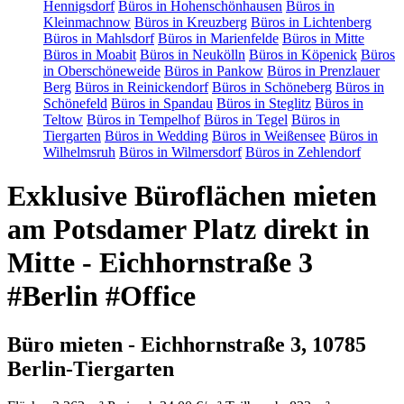
Hennigsdorf
Büros in Hohenschönhausen
Büros in
Kleinmachnow
Büros in Kreuzberg
Büros in Lichtenberg
Büros in Mahlsdorf
Büros in Marienfelde
Büros in Mitte
Büros in Moabit
Büros in Neukölln
Büros in Köpenick
Büros
in Oberschöneweide
Büros in Pankow
Büros in Prenzlauer
Berg
Büros in Reinickendorf
Büros in Schöneberg
Büros in
Schönefeld
Büros in Spandau
Büros in Steglitz
Büros in
Teltow
Büros in Tempelhof
Büros in Tegel
Büros in
Tiergarten
Büros in Wedding
Büros in Weißensee
Büros in
Wilhelmsruh
Büros in Wilmersdorf
Büros in Zehlendorf
Exklusive Büroflächen mieten
am Potsdamer Platz direkt in
Mitte - Eichhornstraße 3
#Berlin #Office
Büro mieten - Eichhornstraße 3, 10785
Berlin-Tiergarten