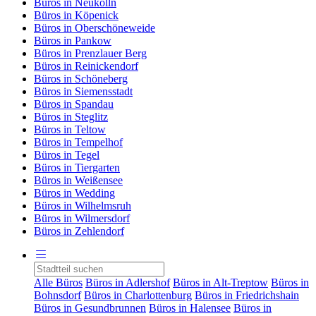
Büros in Neukölln
Büros in Köpenick
Büros in Oberschöneweide
Büros in Pankow
Büros in Prenzlauer Berg
Büros in Reinickendorf
Büros in Schöneberg
Büros in Siemensstadt
Büros in Spandau
Büros in Steglitz
Büros in Teltow
Büros in Tempelhof
Büros in Tegel
Büros in Tiergarten
Büros in Weißensee
Büros in Wedding
Büros in Wilhelmsruh
Büros in Wilmersdorf
Büros in Zehlendorf
Alle Büros
Büros in Adlershof
Büros in Alt-Treptow
Büros in
Bohnsdorf
Büros in Charlottenburg
Büros in Friedrichshain
Büros in Gesundbrunnen
Büros in Halensee
Büros in