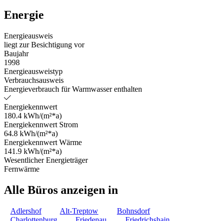
Energie
Energieausweis
liegt zur Besichtigung vor
Baujahr
1998
Energieausweistyp
Verbrauchsausweis
Energieverbrauch für Warmwasser enthalten
Energiekennwert
180.4 kWh/(m²*a)
Energiekennwert Strom
64.8 kWh/(m²*a)
Energiekennwert Wärme
141.9 kWh/(m²*a)
Wesentlicher Energieträger
Fernwärme
Alle Büros anzeigen in
Adlershof
Alt-Treptow
Bohnsdorf
Charlottenburg
Friedenau
Friedrichshain