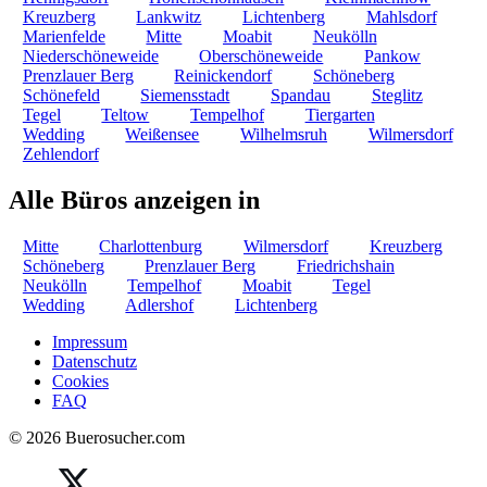
Kreuzberg
Lankwitz
Lichtenberg
Mahlsdorf
Marienfelde
Mitte
Moabit
Neukölln
Niederschöneweide
Oberschöneweide
Pankow
Prenzlauer Berg
Reinickendorf
Schöneberg
Schönefeld
Siemensstadt
Spandau
Steglitz
Tegel
Teltow
Tempelhof
Tiergarten
Wedding
Weißensee
Wilhelmsruh
Wilmersdorf
Zehlendorf
Alle Büros anzeigen in
Mitte
Charlottenburg
Wilmersdorf
Kreuzberg
Schöneberg
Prenzlauer Berg
Friedrichshain
Neukölln
Tempelhof
Moabit
Tegel
Wedding
Adlershof
Lichtenberg
Impressum
Datenschutz
Cookies
FAQ
© 2026 Buerosucher.com