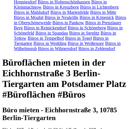
Hennigsdorf
Büros in Hohenschönhausen
Büros in
Kleinmachnow
Büros in Kreuzberg
Büros in Lichtenberg
Büros in Mahlsdorf
Büros in Marienfelde
Büros in Mitte
Büros in Moabit
Büros in Neukölln
Büros in Köpenick
Büros
in Oberschöneweide
Büros in Pankow
Büros in Prenzlauer
Berg
Büros in Reinickendorf
Büros in Schöneberg
Büros in
Schönefeld
Büros in Spandau
Büros in Steglitz
Büros in
Teltow
Büros in Tempelhof
Büros in Tegel
Büros in
Tiergarten
Büros in Wedding
Büros in Weißensee
Büros in
Wilhelmsruh
Büros in Wilmersdorf
Büros in Zehlendorf
Büroflächen mieten in der
Eichhornstraße 3 Berlin-
Tiergarten am Potsdamer Platz
#Büroflächen #Büros
Büro mieten - Eichhornstraße 3, 10785
Berlin-Tiergarten