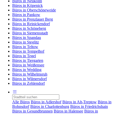
Büros in Neukölln
Büros in Köpenick
Büros in Oberschöneweide
Büros in Pankow
Büros in Prenzlauer Berg
Büros in Reinickendorf
Büros in Schöneberg
Büros in Siemensstadt
Büros in Spandau
Büros in Steglitz
Büros in Teltow
Büros in Tempelhof
Büros in Tegel
Büros in Tiergarten
Büros in Weißensee
Büros in Wedding
Büros in Wilhelmsruh
Büros in Wilmersdorf
Büros in Zehlendorf
Alle Büros
Büros in Adlershof
Büros in Alt-Treptow
Büros in
Bohnsdorf
Büros in Charlottenburg
Büros in Friedrichshain
Büros in Gesundbrunnen
Büros in Halensee
Büros in