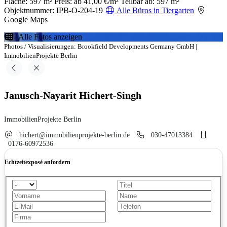
Fläche: 597 m²
Preis: ab 41,00 €/m²
Teilbar ab: 597 m²
Objektnummer: IPB-O-204-19
Alle Büros in Tiergarten
Google Maps
Alle Fotos anzeigen
Photos / Visualisierungen: Brookfield Developments Germany GmbH |
ImmobilienProjekte Berlin
Janusch-Nayarit Hichert-Singh
ImmobilienProjekte Berlin
hichert@immobilienprojekte-berlin.de
030-47013384
0176-60972536
Echtzeitexposé anfordern