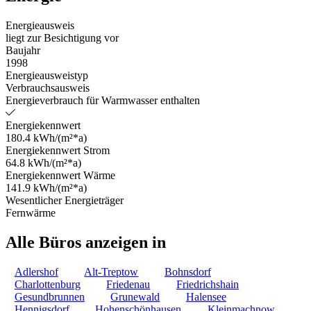
Energieausweis
liegt zur Besichtigung vor
Baujahr
1998
Energieausweistyp
Verbrauchsausweis
Energieverbrauch für Warmwasser enthalten
Energiekennwert
180.4 kWh/(m²*a)
Energiekennwert Strom
64.8 kWh/(m²*a)
Energiekennwert Wärme
141.9 kWh/(m²*a)
Wesentlicher Energieträger
Fernwärme
Alle Büros anzeigen in
Adlershof
Alt-Treptow
Bohnsdorf
Charlottenburg
Friedenau
Friedrichshain
Gesundbrunnen
Grunewald
Halensee
Hennigsdorf
Hohenschönhausen
Kleinmachnow