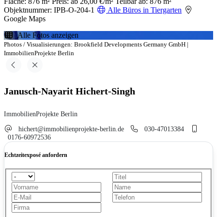
Fläche: 876 m²
Preis: ab 26,00 €/m²
Teilbar ab: 876 m²
Objektnummer: IPB-O-204-1
Alle Büros in Tiergarten
Google Maps
Alle Fotos anzeigen
Photos / Visualisierungen: Brookfield Developments Germany GmbH |
ImmobilienProjekte Berlin
Janusch-Nayarit Hichert-Singh
ImmobilienProjekte Berlin
hichert@immobilienprojekte-berlin.de
030-47013384
0176-60972536
Echtzeitexposé anfordern