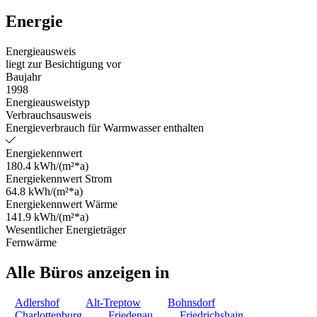
Energie
Energieausweis
liegt zur Besichtigung vor
Baujahr
1998
Energieausweistyp
Verbrauchsausweis
Energieverbrauch für Warmwasser enthalten
Energiekennwert
180.4 kWh/(m²*a)
Energiekennwert Strom
64.8 kWh/(m²*a)
Energiekennwert Wärme
141.9 kWh/(m²*a)
Wesentlicher Energieträger
Fernwärme
Alle Büros anzeigen in
Adlershof
Alt-Treptow
Bohnsdorf
Charlottenburg
Friedenau
Friedrichshain