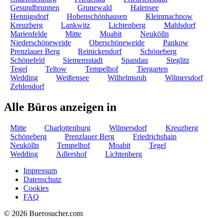
Gesundbrunnen
Grunewald
Halensee
Hennigsdorf
Hohenschönhausen
Kleinmachnow
Kreuzberg
Lankwitz
Lichtenberg
Mahlsdorf
Marienfelde
Mitte
Moabit
Neukölln
Niederschöneweide
Oberschöneweide
Pankow
Prenzlauer Berg
Reinickendorf
Schöneberg
Schönefeld
Siemensstadt
Spandau
Steglitz
Tegel
Teltow
Tempelhof
Tiergarten
Wedding
Weißensee
Wilhelmsruh
Wilmersdorf
Zehlendorf
Alle Büros anzeigen in
Mitte
Charlottenburg
Wilmersdorf
Kreuzberg
Schöneberg
Prenzlauer Berg
Friedrichshain
Neukölln
Tempelhof
Moabit
Tegel
Wedding
Adlershof
Lichtenberg
Impressum
Datenschutz
Cookies
FAQ
© 2026 Buerosucher.com