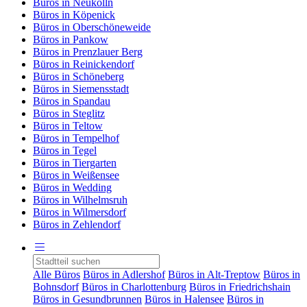
Büros in Neukölln
Büros in Köpenick
Büros in Oberschöneweide
Büros in Pankow
Büros in Prenzlauer Berg
Büros in Reinickendorf
Büros in Schöneberg
Büros in Siemensstadt
Büros in Spandau
Büros in Steglitz
Büros in Teltow
Büros in Tempelhof
Büros in Tegel
Büros in Tiergarten
Büros in Weißensee
Büros in Wedding
Büros in Wilhelmsruh
Büros in Wilmersdorf
Büros in Zehlendorf
Alle Büros
Büros in Adlershof
Büros in Alt-Treptow
Büros in
Bohnsdorf
Büros in Charlottenburg
Büros in Friedrichshain
Büros in Gesundbrunnen
Büros in Halensee
Büros in