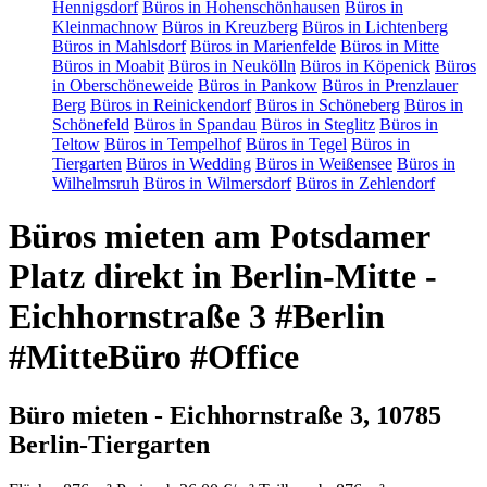
Hennigsdorf
Büros in Hohenschönhausen
Büros in
Kleinmachnow
Büros in Kreuzberg
Büros in Lichtenberg
Büros in Mahlsdorf
Büros in Marienfelde
Büros in Mitte
Büros in Moabit
Büros in Neukölln
Büros in Köpenick
Büros
in Oberschöneweide
Büros in Pankow
Büros in Prenzlauer
Berg
Büros in Reinickendorf
Büros in Schöneberg
Büros in
Schönefeld
Büros in Spandau
Büros in Steglitz
Büros in
Teltow
Büros in Tempelhof
Büros in Tegel
Büros in
Tiergarten
Büros in Wedding
Büros in Weißensee
Büros in
Wilhelmsruh
Büros in Wilmersdorf
Büros in Zehlendorf
Büros mieten am Potsdamer
Platz direkt in Berlin-Mitte -
Eichhornstraße 3 #Berlin
#MitteBüro #Office
Büro mieten - Eichhornstraße 3, 10785
Berlin-Tiergarten