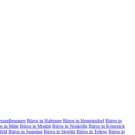
esundbrunnen
Büros in Halensee
Büros in Hennigsdorf
Büros in
s in Mitte
Büros in Moabit
Büros in Neukölln
Büros in Köpenick
feld
Büros in Spandau
Büros in Steglitz
Büros in Teltow
Büros in