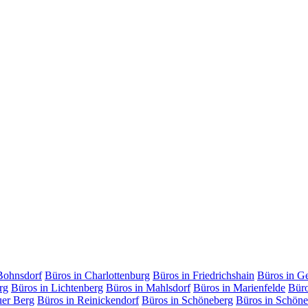
Bohnsdorf
Büros in Charlottenburg
Büros in Friedrichshain
Büros in G
rg
Büros in Lichtenberg
Büros in Mahlsdorf
Büros in Marienfelde
Büro
uer Berg
Büros in Reinickendorf
Büros in Schöneberg
Büros in Schöne