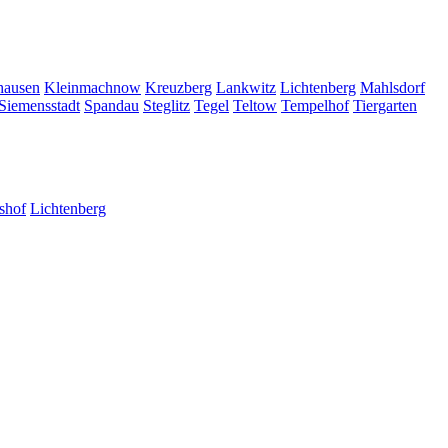
hausen
Kleinmachnow
Kreuzberg
Lankwitz
Lichtenberg
Mahlsdorf
Siemensstadt
Spandau
Steglitz
Tegel
Teltow
Tempelhof
Tiergarten
shof
Lichtenberg