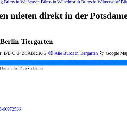
ng
Büros in Weißensee
Büros in Wilhelmsruh
Büros in Wilmersdorf
Bür
en mieten direkt in der Potsdam
 Berlin-Tiergarten
r: IPB-O-342-FABRIK-G
Alle Büros in Tiergarten
Google Ma
| ImmobilienProjekte Berlin
6-60972536