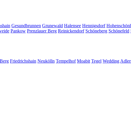
hshain
Gesundbrunnen
Grunewald
Halensee
Hennigsdorf
Hohenschön
weide
Pankow
Prenzlauer Berg
Reinickendorf
Schöneberg
Schönefeld
 Berg
Friedrichshain
Neukölln
Tempelhof
Moabit
Tegel
Wedding
Adler