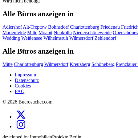
Wird nicht benötigt
Alle Büros anzeigen in
Adlershof
Alt-Treptow
Bohnsdorf
Charlottenburg
Friedenau
Friedric
Marienfelde
Mitte
Moabit
Neukölln
Niederschöneweide
Oberschöne
Wedding
Weißensee
Wilhelmsruh
Wilmersdorf
Zehlendorf
Alle Büros anzeigen in
Mitte
Charlottenburg
Wilmersdorf
Kreuzberg
Schöneberg
Prenzlauer
Impressum
Datenschutz
Cookies
FAQ
© 2026 Buerosucher.com
developed by ImmobilienProjekte Berlin