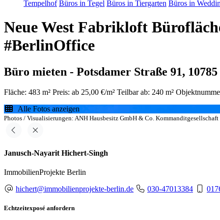
Tempelhof
Büros in Tegel
Büros in Tiergarten
Büros in Weddi
Neue West Fabrikloft Bürofläch
#BerlinOffice
Büro mieten - Potsdamer Straße 91, 10785
Fläche: 483 m²
Preis: ab 25,00 €/m²
Teilbar ab: 240 m²
Objektnumme
Alle Fotos anzeigen
Photos / Visualisierungen: ANH Hausbesitz GmbH & Co. Kommanditgesellschaft 
Janusch-Nayarit Hichert-Singh
ImmobilienProjekte Berlin
hichert@immobilienprojekte-berlin.de
030-47013384
017
Echtzeitexposé anfordern