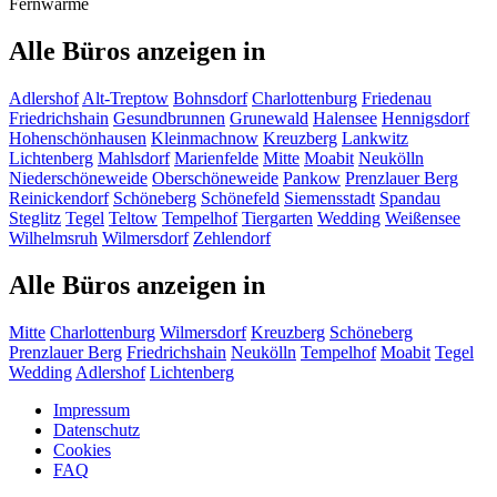
Fernwärme
Alle Büros anzeigen in
Adlershof
Alt-Treptow
Bohnsdorf
Charlottenburg
Friedenau
Friedrichshain
Gesundbrunnen
Grunewald
Halensee
Hennigsdorf
Hohenschönhausen
Kleinmachnow
Kreuzberg
Lankwitz
Lichtenberg
Mahlsdorf
Marienfelde
Mitte
Moabit
Neukölln
Niederschöneweide
Oberschöneweide
Pankow
Prenzlauer Berg
Reinickendorf
Schöneberg
Schönefeld
Siemensstadt
Spandau
Steglitz
Tegel
Teltow
Tempelhof
Tiergarten
Wedding
Weißensee
Wilhelmsruh
Wilmersdorf
Zehlendorf
Alle Büros anzeigen in
Mitte
Charlottenburg
Wilmersdorf
Kreuzberg
Schöneberg
Prenzlauer Berg
Friedrichshain
Neukölln
Tempelhof
Moabit
Tegel
Wedding
Adlershof
Lichtenberg
Impressum
Datenschutz
Cookies
FAQ