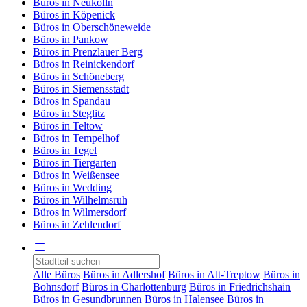
Büros in Neukölln
Büros in Köpenick
Büros in Oberschöneweide
Büros in Pankow
Büros in Prenzlauer Berg
Büros in Reinickendorf
Büros in Schöneberg
Büros in Siemensstadt
Büros in Spandau
Büros in Steglitz
Büros in Teltow
Büros in Tempelhof
Büros in Tegel
Büros in Tiergarten
Büros in Weißensee
Büros in Wedding
Büros in Wilhelmsruh
Büros in Wilmersdorf
Büros in Zehlendorf
Alle Büros
Büros in Adlershof
Büros in Alt-Treptow
Büros in
Bohnsdorf
Büros in Charlottenburg
Büros in Friedrichshain
Büros in Gesundbrunnen
Büros in Halensee
Büros in