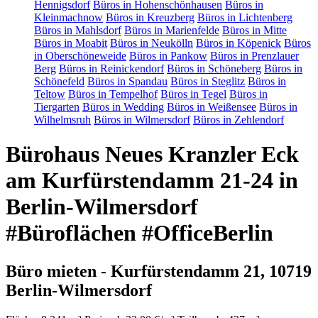
Hennigsdorf
Büros in Hohenschönhausen
Büros in
Kleinmachnow
Büros in Kreuzberg
Büros in Lichtenberg
Büros in Mahlsdorf
Büros in Marienfelde
Büros in Mitte
Büros in Moabit
Büros in Neukölln
Büros in Köpenick
Büros
in Oberschöneweide
Büros in Pankow
Büros in Prenzlauer
Berg
Büros in Reinickendorf
Büros in Schöneberg
Büros in
Schönefeld
Büros in Spandau
Büros in Steglitz
Büros in
Teltow
Büros in Tempelhof
Büros in Tegel
Büros in
Tiergarten
Büros in Wedding
Büros in Weißensee
Büros in
Wilhelmsruh
Büros in Wilmersdorf
Büros in Zehlendorf
Bürohaus Neues Kranzler Eck
am Kurfürstendamm 21-24 in
Berlin-Wilmersdorf
#Büroflächen #OfficeBerlin
Büro mieten - Kurfürstendamm 21, 10719
Berlin-Wilmersdorf