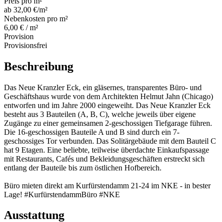
Preis pro m²
ab 32,00 €/m²
Nebenkosten pro m²
6,00 € / m²
Provision
Provisionsfrei
Beschreibung
Das Neue Kranzler Eck, ein gläsernes, transparentes Büro- und
Geschäftshaus wurde von dem Architekten Helmut Jahn (Chicago)
entworfen und im Jahre 2000 eingeweiht. Das Neue Kranzler Eck
besteht aus 3 Bauteilen (A, B, C), welche jeweils über eigene
Zugänge zu einer gemeinsamen 2-geschossigen Tiefgarage führen.
Die 16-geschossigen Bauteile A und B sind durch ein 7-
geschossiges Tor verbunden. Das Solitärgebäude mit dem Bauteil C
hat 9 Etagen. Eine beliebte, teilweise überdachte Einkaufspassage
mit Restaurants, Cafés und Bekleidungsgeschäften erstreckt sich
entlang der Bauteile bis zum östlichen Hofbereich.
Büro mieten direkt am Kurfürstendamm 21-24 im NKE - in bester
Lage! #KurfürstendammBüro #NKE
Ausstattung