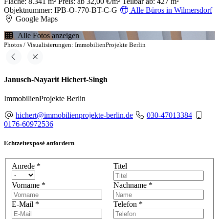
Fläche: 8.341 m²
Preis: ab 32,00 €/m²
Teilbar ab: 427 m²
Objektnummer: IPB-O-770-BT-C-G
Alle Büros in Wilmersdorf
Google Maps
Alle Fotos anzeigen
Photos / Visualisierungen: ImmobilienProjekte Berlin
Janusch-Nayarit Hichert-Singh
ImmobilienProjekte Berlin
hichert@immobilienprojekte-berlin.de
030-47013384
0176-60972536
Echtzeitexposé anfordern
Anrede
*
Titel
Vorname
*
Nachname
*
E-Mail
*
Telefon
*