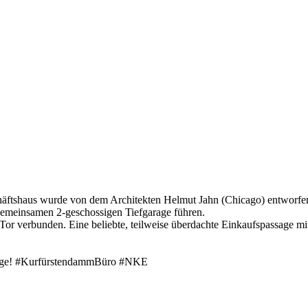
chäftshaus wurde von dem Architekten Helmut Jahn (Chicago) entworfe
 gemeinsamen 2-geschossigen Tiefgarage führen.
or verbunden. Eine beliebte, teilweise überdachte Einkaufspassage mit
 Lage! #KurfürstendammBüro #NKE