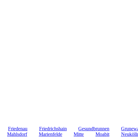
Friedenau
Friedrichshain
Gesundbrunnen
Grunew
Mahlsdorf
Marienfelde
Mitte
Moabit
Neuköll