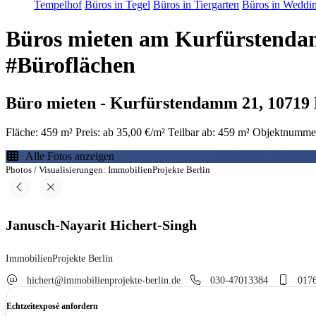
Tempelhof
Büros in Tegel
Büros in Tiergarten
Büros in Weddi
Büros mieten am Kurfürstend
#Büroflächen
Büro mieten - Kurfürstendamm 21, 10719 
Fläche: 459 m²
Preis: ab 35,00 €/m²
Teilbar ab: 459 m²
Objektnumme
Alle Fotos anzeigen
Photos / Visualisierungen: ImmobilienProjekte Berlin
Janusch-Nayarit Hichert-Singh
ImmobilienProjekte Berlin
hichert@immobilienprojekte-berlin.de
030-47013384
017
Echtzeitexposé anfordern