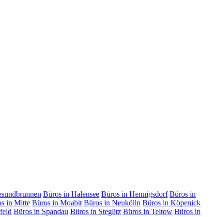
esundbrunnen
Büros in Halensee
Büros in Hennigsdorf
Büros in
s in Mitte
Büros in Moabit
Büros in Neukölln
Büros in Köpenick
feld
Büros in Spandau
Büros in Steglitz
Büros in Teltow
Büros in