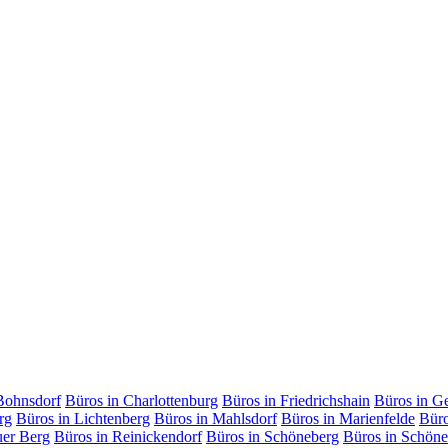
Bohnsdorf
Büros in Charlottenburg
Büros in Friedrichshain
Büros in G
rg
Büros in Lichtenberg
Büros in Mahlsdorf
Büros in Marienfelde
Büro
uer Berg
Büros in Reinickendorf
Büros in Schöneberg
Büros in Schöne