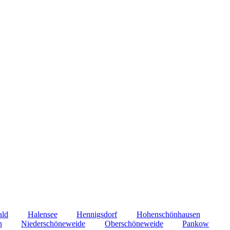
ald
Halensee
Hennigsdorf
Hohenschönhausen
n
Niederschöneweide
Oberschöneweide
Pankow