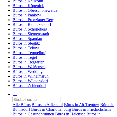
Büros in Neukölln
Büros in Köpenick
Büros in Oberschöneweide
Büros in Pankow
Büros in Prenzlauer Berg
Büros in Reinickendorf
Büros in Schöneberg
Büros in Siemensstadt
Büros in Spandau
Büros in Steglitz
Büros in Teltow
Büros in Tempelhof
Büros in Tegel
Büros in Tiergarten
Büros in Weißensee
Büros in Wedding
Büros in Wilhelmsruh
Büros in Wilmersdorf
Büros in Zehlendorf
Alle Büros
Büros in Adlershof
Büros in Alt-Treptow
Büros in
Bohnsdorf
Büros in Charlottenburg
Büros in Friedrichshain
Büros in Gesundbrunnen
Büros in Halensee
Büros in