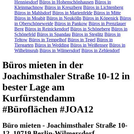
Hennigsdorf
Büros in Hohenschönhausen
Büros in
Kleinmachnow
Büros in Kreuzberg
Büros in Lichtenberg
Büros in Mahlsdorf
Büros in Marienfelde
Büros in Mitte
Büros in Moabit
Büros in Neukölln
Büros in Köpenick
Büros
in Oberschöneweide
Büros in Pankow
Büros in Prenzlauer
Berg
Büros in Reinickendorf
Büros in Schöneberg
Büros in
Schönefeld
Büros in Spandau
Büros in Steglitz
Büros in
Teltow
Büros in Tempelhof
Büros in Tegel
Büros in
Tiergarten
Büros in Wedding
Büros in Weißensee
Büros in
Wilhelmsruh
Büros in Wilmersdorf
Büros in Zehlendorf
Büros mieten in der
Joachimsthaler Straße 10-12 in
bester Lage am
Kurfürstendamm
#Büroflächen #JOA12
Büro mieten - Joachimsthaler Straße 10-
12, 10719 Berlin-Wilmersdorf