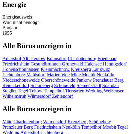
Energie
Energieausweis
Wird nicht benötigt
Baujahr
1955
Alle Büros anzeigen in
Adlershof
Alt-Treptow
Bohnsdorf
Charlottenburg
Friedenau
Friedrichshain
Gesundbrunnen
Grunewald
Halensee
Hennigsdorf
Hohenschönhausen
Kleinmachnow
Kreuzberg
Lankwitz
Lichtenberg
Mahlsdorf
Marienfelde
Mitte
Moabit
Neukölln
Niederschöneweide
Oberschöneweide
Pankow
Prenzlauer Berg
Reinickendorf
Schöneberg
Schönefeld
Siemensstadt
Spandau
Steglitz
Tegel
Teltow
Tempelhof
Tiergarten
Wedding
Weißensee
Wilhelmsruh
Wilmersdorf
Zehlendorf
Alle Büros anzeigen in
Mitte
Charlottenburg
Wilmersdorf
Kreuzberg
Schöneberg
Prenzlauer Berg
Friedrichshain
Neukölln
Tempelhof
Moabit
Tegel
Wedding
Adlershof
Lichtenberg