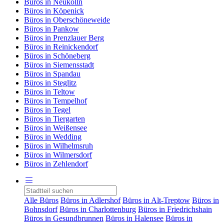
Büros in Neukölln
Büros in Köpenick
Büros in Oberschöneweide
Büros in Pankow
Büros in Prenzlauer Berg
Büros in Reinickendorf
Büros in Schöneberg
Büros in Siemensstadt
Büros in Spandau
Büros in Steglitz
Büros in Teltow
Büros in Tempelhof
Büros in Tegel
Büros in Tiergarten
Büros in Weißensee
Büros in Wedding
Büros in Wilhelmsruh
Büros in Wilmersdorf
Büros in Zehlendorf
Alle Büros
Büros in Adlershof
Büros in Alt-Treptow
Büros in
Bohnsdorf
Büros in Charlottenburg
Büros in Friedrichshain
Büros in Gesundbrunnen
Büros in Halensee
Büros in