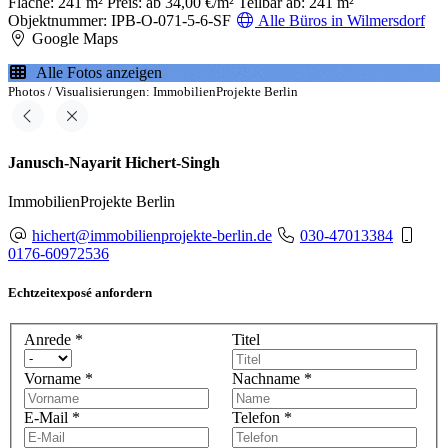
Fläche: 241 m²
Preis: ab 34,00 €/m²
Teilbar ab: 241 m²
Objektnummer: IPB-O-071-5-6-SF
Alle Büros in Wilmersdorf
Google Maps
Alle Fotos anzeigen
Photos / Visualisierungen: ImmobilienProjekte Berlin
Janusch-Nayarit Hichert-Singh
ImmobilienProjekte Berlin
hichert@immobilienprojekte-berlin.de
030-47013384
0176-60972536
Echtzeitexposé anfordern
Anrede
*
Titel
Vorname
*
Nachname
*
E-Mail
*
Telefon
*