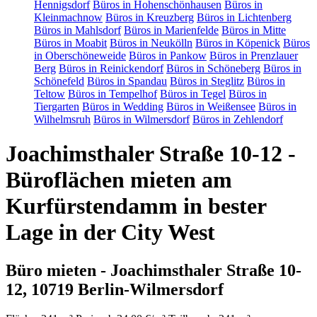
Hennigsdorf
Büros in Hohenschönhausen
Büros in
Kleinmachnow
Büros in Kreuzberg
Büros in Lichtenberg
Büros in Mahlsdorf
Büros in Marienfelde
Büros in Mitte
Büros in Moabit
Büros in Neukölln
Büros in Köpenick
Büros
in Oberschöneweide
Büros in Pankow
Büros in Prenzlauer
Berg
Büros in Reinickendorf
Büros in Schöneberg
Büros in
Schönefeld
Büros in Spandau
Büros in Steglitz
Büros in
Teltow
Büros in Tempelhof
Büros in Tegel
Büros in
Tiergarten
Büros in Wedding
Büros in Weißensee
Büros in
Wilhelmsruh
Büros in Wilmersdorf
Büros in Zehlendorf
Joachimsthaler Straße 10-12 -
Büroflächen mieten am
Kurfürstendamm in bester
Lage in der City West
Büro mieten - Joachimsthaler Straße 10-
12, 10719 Berlin-Wilmersdorf