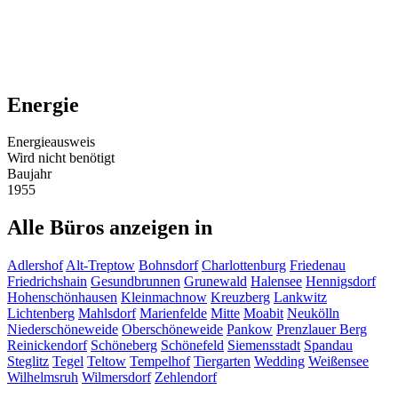
Energie
Energieausweis
Wird nicht benötigt
Baujahr
1955
Alle Büros anzeigen in
Adlershof
Alt-Treptow
Bohnsdorf
Charlottenburg
Friedenau
Friedrichshain
Gesundbrunnen
Grunewald
Halensee
Hennigsdorf
Hohenschönhausen
Kleinmachnow
Kreuzberg
Lankwitz
Lichtenberg
Mahlsdorf
Marienfelde
Mitte
Moabit
Neukölln
Niederschöneweide
Oberschöneweide
Pankow
Prenzlauer Berg
Reinickendorf
Schöneberg
Schönefeld
Siemensstadt
Spandau
Steglitz
Tegel
Teltow
Tempelhof
Tiergarten
Wedding
Weißensee
Wilhelmsruh
Wilmersdorf
Zehlendorf