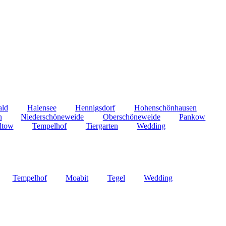
ald
Halensee
Hennigsdorf
Hohenschönhausen
n
Niederschöneweide
Oberschöneweide
Pankow
ltow
Tempelhof
Tiergarten
Wedding
Tempelhof
Moabit
Tegel
Wedding