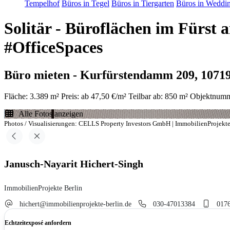
Tempelhof
Büros in Tegel
Büros in Tiergarten
Büros in Weddi
Solitär - Büroflächen im Fürst
#OfficeSpaces
Büro mieten - Kurfürstendamm 209, 10719
Fläche: 3.389 m²
Preis: ab 47,50 €/m²
Teilbar ab: 850 m²
Objektnumm
Alle Fotos anzeigen
Photos / Visualisierungen: CELLS Property Investors GmbH | ImmobilienProjekte
Janusch-Nayarit Hichert-Singh
ImmobilienProjekte Berlin
hichert@immobilienprojekte-berlin.de
030-47013384
017
Echtzeitexposé anfordern