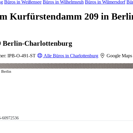
ng
Büros in Weißensee
Büros in Wilhelmsruh
Büros in Wilmersdorf
Bür
 am Kurfürstendamm 209 in Berl
 Berlin-Charlottenburg
er: IPB-O-491-ST
Alle Büros in Charlottenburg
Google Maps
 Berlin
6-60972536