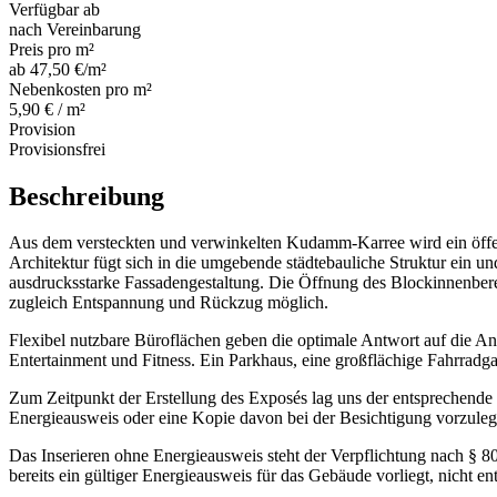
Verfügbar ab
nach Vereinbarung
Preis pro m²
ab 47,50 €/m²
Nebenkosten pro m²
5,90 € / m²
Provision
Provisionsfrei
Beschreibung
Aus dem versteckten und verwinkelten Kudamm-Karree wird ein öffen
Architektur fügt sich in die umgebende städtebauliche Struktur ein un
ausdrucksstarke Fassadengestaltung. Die Öffnung des Blockinnenbereic
zugleich Entspannung und Rückzug möglich.
Flexibel nutzbare Büroflächen geben die optimale Antwort auf die An
Entertainment und Fitness. Ein Parkhaus, eine großflächige Fahrradg
Zum Zeitpunkt der Erstellung des Exposés lag uns der entsprechende 
Energieausweis oder eine Kopie davon bei der Besichtigung vorzuleg
Das Inserieren ohne Energieausweis steht der Verpflichtung nach § 8
bereits ein gültiger Energieausweis für das Gebäude vorliegt, nicht en