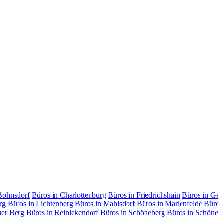
Bohnsdorf
Büros in Charlottenburg
Büros in Friedrichshain
Büros in G
rg
Büros in Lichtenberg
Büros in Mahlsdorf
Büros in Marienfelde
Büro
uer Berg
Büros in Reinickendorf
Büros in Schöneberg
Büros in Schöne