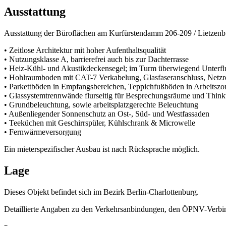
Ausstattung
Ausstattung der Büroflächen am Kurfürstendamm 206-209 / Lietzenbur
• Zeitlose Architektur mit hoher Aufenthaltsqualität
• Nutzungsklasse A, barrierefrei auch bis zur Dachterrasse
• Heiz-Kühl- und Akustikdeckensegel; im Turm überwiegend Unterfl
• Hohlraumboden mit CAT-7 Verkabelung, Glasfaseranschluss, Netzr
• Parkettböden in Empfangsbereichen, Teppichfußböden in Arbeitszo
• Glassystemtrennwände flurseitig für Besprechungsräume und Think
• Grundbeleuchtung, sowie arbeitsplatzgerechte Beleuchtung
• Außenliegender Sonnenschutz an Ost-, Süd- und Westfassaden
• Teeküchen mit Geschirrspüler, Kühlschrank & Microwelle
• Fernwärmeversorgung
Ein mieterspezifischer Ausbau ist nach Rücksprache möglich.
Lage
Dieses Objekt befindet sich im Bezirk Berlin-Charlottenburg.
Detaillierte Angaben zu den Verkehrsanbindungen, den ÖPNV-Verbin