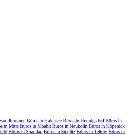
esundbrunnen
Büros in Halensee
Büros in Hennigsdorf
Büros in
s in Mitte
Büros in Moabit
Büros in Neukölln
Büros in Köpenick
feld
Büros in Spandau
Büros in Steglitz
Büros in Teltow
Büros in