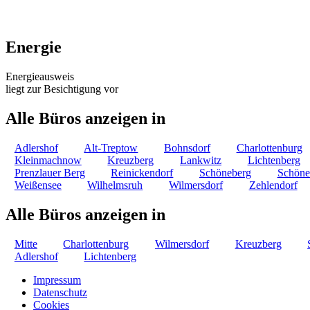
Energie
Energieausweis
liegt zur Besichtigung vor
Alle Büros anzeigen in
Adlershof
Alt-Treptow
Bohnsdorf
Charlottenburg
Kleinmachnow
Kreuzberg
Lankwitz
Lichtenberg
Prenzlauer Berg
Reinickendorf
Schöneberg
Schöne
Weißensee
Wilhelmsruh
Wilmersdorf
Zehlendorf
Alle Büros anzeigen in
Mitte
Charlottenburg
Wilmersdorf
Kreuzberg
Adlershof
Lichtenberg
Impressum
Datenschutz
Cookies