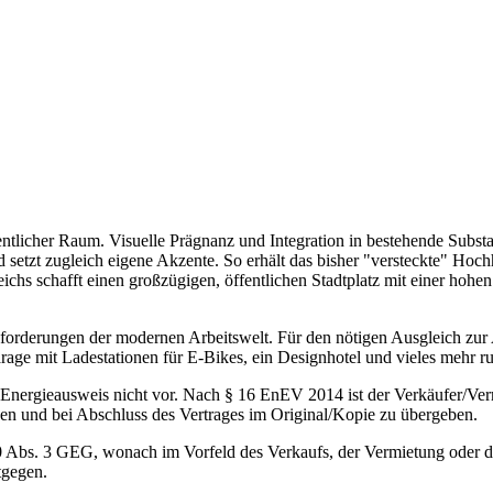
tlicher Raum. Visuelle Prägnanz und Integration in bestehende Subst
d setzt zugleich eigene Akzente. So erhält das bisher "versteckte" Hochh
hs schafft einen großzügigen, öffentlichen Stadtplatz mit einer hohen 
forderungen der modernen Arbeitswelt. Für den nötigen Ausgleich zur A
arage mit Ladestationen für E-Bikes, ein Designhotel und vieles mehr 
Energieausweis nicht vor. Nach § 16 EnEV 2014 ist der Verkäufer/Verm
en und bei Abschluss des Vertrages im Original/Kopie zu übergeben.
0 Abs. 3 GEG, wonach im Vorfeld des Verkaufs, der Vermietung oder der
tgegen.