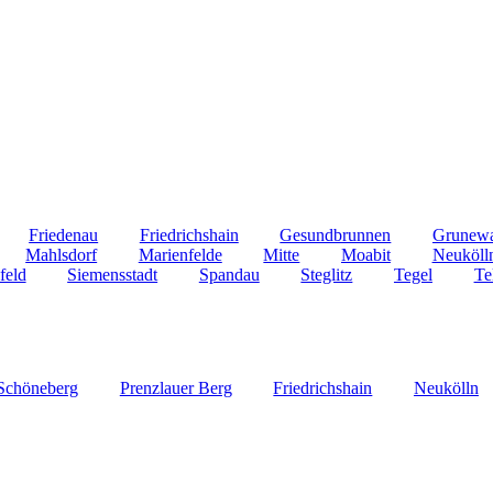
Friedenau
Friedrichshain
Gesundbrunnen
Grunew
Mahlsdorf
Marienfelde
Mitte
Moabit
Neuköll
feld
Siemensstadt
Spandau
Steglitz
Tegel
Te
Schöneberg
Prenzlauer Berg
Friedrichshain
Neukölln