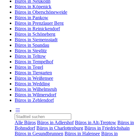
Büros in Neukölln
Büros in Köpenick
Büros in Oberschöneweide
Büros in Pankow
Büros in Prenzlauer Berg
Büros in Reinickendorf
Büros in Schöneberg
Büros in Siemensstadt
Büros in Spandau
Büros in Steglitz
Büros in Teltow
Büros in Tempelhof
Büros in Tegel
Büros in Tiergarten
Büros in Weißensee
Büros in Wedding
Büros in Wilhelmsruh
Büros in Wilmersdorf
Büros in Zehlendorf
Alle Büros
Büros in Adlershof
Büros in Alt-Treptow
Büros in
Bohnsdorf
Büros in Charlottenburg
Büros in Friedrichshain
Büros in Gesundbrunnen
Büros in Halensee
Büros in