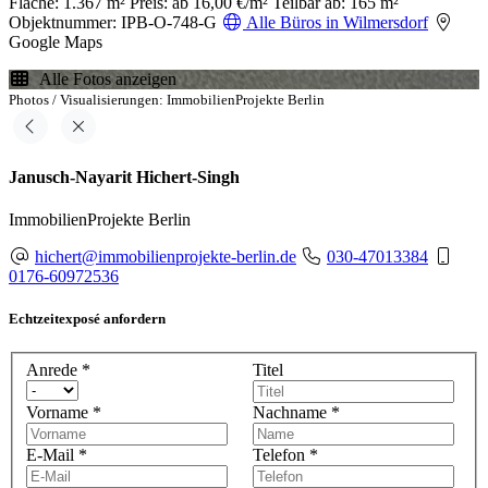
Fläche: 1.367 m²
Preis: ab 16,00 €/m²
Teilbar ab: 165 m²
Objektnummer: IPB-O-748-G
Alle Büros in Wilmersdorf
Google Maps
Alle Fotos anzeigen
Photos / Visualisierungen: ImmobilienProjekte Berlin
Janusch-Nayarit Hichert-Singh
ImmobilienProjekte Berlin
hichert@immobilienprojekte-berlin.de
030-47013384
0176-60972536
Echtzeitexposé anfordern
Anrede
*
Titel
Vorname
*
Nachname
*
E-Mail
*
Telefon
*