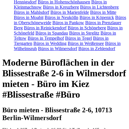
Hennigsdorf
Büros in Hohenschönhausen
Büros in
Kleinmachnow
Büros in Kreuzberg
Büros in Lichtenberg
Büros in Mahlsdorf
Büros in Marienfelde
Büros in Mitte
Büros in Moabit
Büros in Neukölln
Büros in Köpenick
Büros
in Oberschöneweide
Büros in Pankow
Büros in Prenzlauer
Berg
Büros in Reinickendorf
Büros in Schöneberg
Büros in
Schönefeld
Büros in Spandau
Büros in Steglitz
Büros in
Teltow
Büros in Tempelhof
Büros in Tegel
Büros in
Tiergarten
Büros in Wedding
Büros in Weißensee
Büros in
Wilhelmsruh
Büros in Wilmersdorf
Büros in Zehlendorf
Moderne Büroflächen in der
Blissestraße 2-6 in Wilmersdorf
mieten - Büro im Kiez
#Blissestraße #Büro
Büro mieten - Blissestraße 2-6, 10713
Berlin-Wilmersdorf