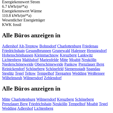
Energiekennwert Strom
6.7 kWh/(m²*a)
Energiekennwert Wärme
110.8 kWh/(m²*a)
Wesentlicher Energieträger
KWK fossil
Alle Büros anzeigen in
Adlershof
Alt-Treptow
Bohnsdorf
Charlottenburg
Friedenau
Friedrichshain
Gesundbrunnen
Grunewald
Halensee
Hennigsdorf
Hohenschönhausen
Kleinmachnow
Kreuzberg
Lankwitz
Lichtenberg
Mahlsdorf
Marienfelde
Mitte
Moabit
Neukölln
Niederschöneweide
Oberschöneweide
Pankow
Prenzlauer Berg
Reinickendorf
Schöneberg
Schönefeld
Siemensstadt
Spandau
Steglitz
Tegel
Teltow
Tempelhof
Tiergarten
Wedding
Weißensee
Wilhelmsruh
Wilmersdorf
Zehlendorf
Alle Büros anzeigen in
Mitte
Charlottenburg
Wilmersdorf
Kreuzberg
Schöneberg
Prenzlauer Berg
Friedrichshain
Neukölln
Tempelhof
Moabit
Tegel
Wedding
Adlershof
Lichtenberg