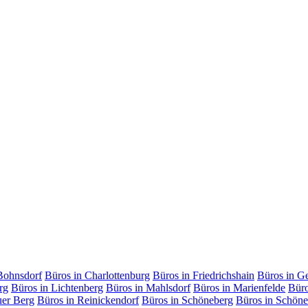
Bohnsdorf
Büros in Charlottenburg
Büros in Friedrichshain
Büros in G
rg
Büros in Lichtenberg
Büros in Mahlsdorf
Büros in Marienfelde
Büro
uer Berg
Büros in Reinickendorf
Büros in Schöneberg
Büros in Schöne