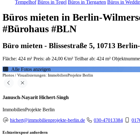
Tempelhof
Büros in Tegel
Büros in Tiergarten
Büros in Weddi
Büros mieten in Berlin-Wilmersd
#Bürohaus #BLN
Büro mieten - Blissestraße 5, 10713 Berli
Fläche: 424 m²
Preis: ab 24,00 €/m²
Teilbar ab: 424 m²
Objektnummer
Alle Fotos anzeigen
Photos / Visualisierungen: ImmobilienProjekte Berlin
Janusch-Nayarit Hichert-Singh
ImmobilienProjekte Berlin
hichert@immobilienprojekte-berlin.de
030-47013384
017
Echtzeitexposé anfordern