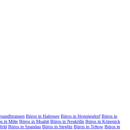
esundbrunnen
Büros in Halensee
Büros in Hennigsdorf
Büros in
s in Mitte
Büros in Moabit
Büros in Neukölln
Büros in Köpenick
feld
Büros in Spandau
Büros in Steglitz
Büros in Teltow
Büros in