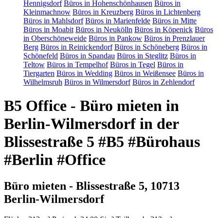
Hennigsdorf
Büros in Hohenschönhausen
Büros in
Kleinmachnow
Büros in Kreuzberg
Büros in Lichtenberg
Büros in Mahlsdorf
Büros in Marienfelde
Büros in Mitte
Büros in Moabit
Büros in Neukölln
Büros in Köpenick
Büros
in Oberschöneweide
Büros in Pankow
Büros in Prenzlauer
Berg
Büros in Reinickendorf
Büros in Schöneberg
Büros in
Schönefeld
Büros in Spandau
Büros in Steglitz
Büros in
Teltow
Büros in Tempelhof
Büros in Tegel
Büros in
Tiergarten
Büros in Wedding
Büros in Weißensee
Büros in
Wilhelmsruh
Büros in Wilmersdorf
Büros in Zehlendorf
B5 Office - Büro mieten in
Berlin-Wilmersdorf in der
Blissestraße 5 #B5 #Bürohaus
#Berlin #Office
Büro mieten - Blissestraße 5, 10713
Berlin-Wilmersdorf