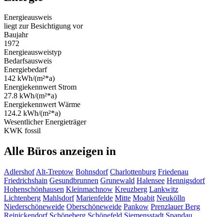
Energieausweis
liegt zur Besichtigung vor
Baujahr
1972
Energieausweistyp
Bedarfsausweis
Energiebedarf
142 kWh/(m²*a)
Energiekennwert Strom
27.8 kWh/(m²*a)
Energiekennwert Wärme
124.2 kWh/(m²*a)
Wesentlicher Energieträger
KWK fossil
Alle Büros anzeigen in
Adlershof
Alt-Treptow
Bohnsdorf
Charlottenburg
Friedenau
Friedrichshain
Gesundbrunnen
Grunewald
Halensee
Hennigsdorf
Hohenschönhausen
Kleinmachnow
Kreuzberg
Lankwitz
Lichtenberg
Mahlsdorf
Marienfelde
Mitte
Moabit
Neukölln
Niederschöneweide
Oberschöneweide
Pankow
Prenzlauer Berg
Reinickendorf
Schöneberg
Schönefeld
Siemensstadt
Spandau