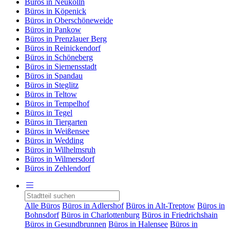
Büros in Neukölln
Büros in Köpenick
Büros in Oberschöneweide
Büros in Pankow
Büros in Prenzlauer Berg
Büros in Reinickendorf
Büros in Schöneberg
Büros in Siemensstadt
Büros in Spandau
Büros in Steglitz
Büros in Teltow
Büros in Tempelhof
Büros in Tegel
Büros in Tiergarten
Büros in Weißensee
Büros in Wedding
Büros in Wilhelmsruh
Büros in Wilmersdorf
Büros in Zehlendorf
Alle Büros
Büros in Adlershof
Büros in Alt-Treptow
Büros in
Bohnsdorf
Büros in Charlottenburg
Büros in Friedrichshain
Büros in Gesundbrunnen
Büros in Halensee
Büros in