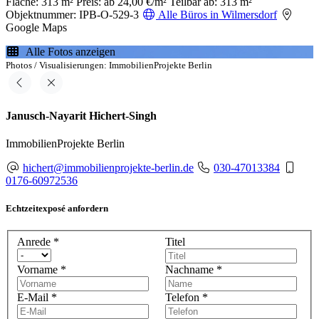
Fläche: 313 m²
Preis: ab 24,00 €/m²
Teilbar ab: 313 m²
Objektnummer: IPB-O-529-3
Alle Büros in Wilmersdorf
Google Maps
Alle Fotos anzeigen
Photos / Visualisierungen: ImmobilienProjekte Berlin
Janusch-Nayarit Hichert-Singh
ImmobilienProjekte Berlin
hichert@immobilienprojekte-berlin.de
030-47013384
0176-60972536
Echtzeitexposé anfordern
Anrede
*
Titel
Vorname
*
Nachname
*
E-Mail
*
Telefon
*