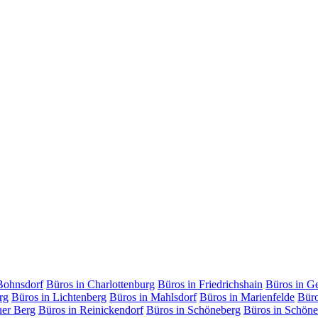
Bohnsdorf
Büros in Charlottenburg
Büros in Friedrichshain
Büros in G
rg
Büros in Lichtenberg
Büros in Mahlsdorf
Büros in Marienfelde
Büro
uer Berg
Büros in Reinickendorf
Büros in Schöneberg
Büros in Schöne