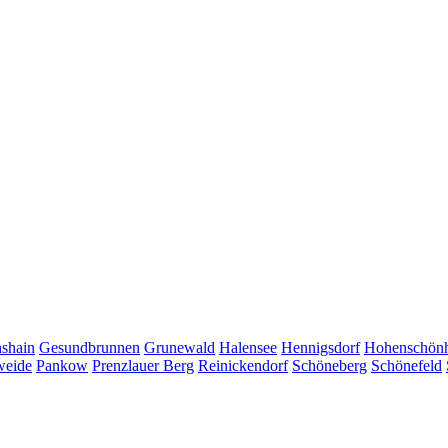
hshain
Gesundbrunnen
Grunewald
Halensee
Hennigsdorf
Hohenschön
weide
Pankow
Prenzlauer Berg
Reinickendorf
Schöneberg
Schönefeld