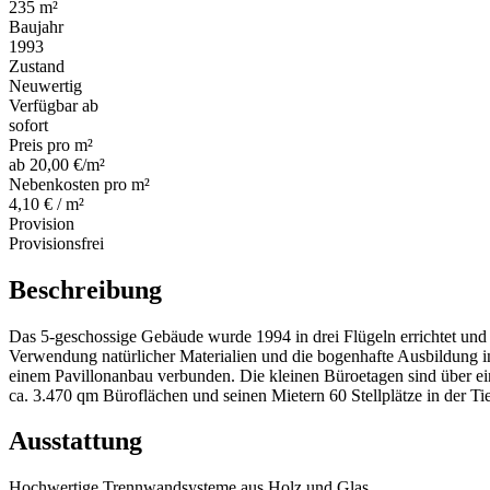
235 m²
Baujahr
1993
Zustand
Neuwertig
Verfügbar ab
sofort
Preis pro m²
ab 20,00 €/m²
Nebenkosten pro m²
4,10 € / m²
Provision
Provisionsfrei
Beschreibung
Das 5-geschossige Gebäude wurde 1994 in drei Flügeln errichtet und r
Verwendung natürlicher Materialien und die bogenhafte Ausbildung i
einem Pavillonanbau verbunden. Die kleinen Büroetagen sind über ein
ca. 3.470 qm Büroflächen und seinen Mietern 60 Stellplätze in der Ti
Ausstattung
Hochwertige Trennwandsysteme aus Holz und Glas