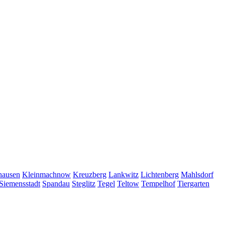
hausen
Kleinmachnow
Kreuzberg
Lankwitz
Lichtenberg
Mahlsdorf
Siemensstadt
Spandau
Steglitz
Tegel
Teltow
Tempelhof
Tiergarten