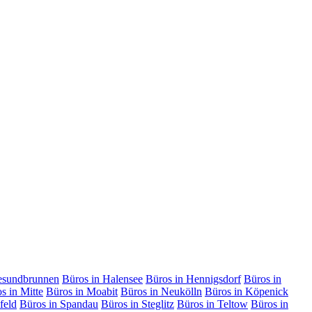
esundbrunnen
Büros in Halensee
Büros in Hennigsdorf
Büros in
s in Mitte
Büros in Moabit
Büros in Neukölln
Büros in Köpenick
feld
Büros in Spandau
Büros in Steglitz
Büros in Teltow
Büros in