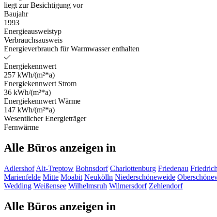
liegt zur Besichtigung vor
Baujahr
1993
Energieausweistyp
Verbrauchsausweis
Energieverbrauch für Warmwasser enthalten
Energiekennwert
257 kWh/(m²*a)
Energiekennwert Strom
36 kWh/(m²*a)
Energiekennwert Wärme
147 kWh/(m²*a)
Wesentlicher Energieträger
Fernwärme
Alle Büros anzeigen in
Adlershof
Alt-Treptow
Bohnsdorf
Charlottenburg
Friedenau
Friedric
Marienfelde
Mitte
Moabit
Neukölln
Niederschöneweide
Oberschöne
Wedding
Weißensee
Wilhelmsruh
Wilmersdorf
Zehlendorf
Alle Büros anzeigen in