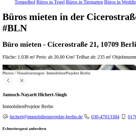
Tempelhof
Büros in Tegel
Büros in Tiergarten
Büros in Weddi
Büros mieten in der Cicerostra
#BLN
Büro mieten - Cicerostraße 21, 10709 Ber
Fläche: 1.038 m²
Preis: ab 20,00 €/m²
Teilbar ab: 235 m²
Objektnumm
Alle Fotos anzeigen
Photos / Visualisierungen: ImmobilienProjekte Berlin
Janusch-Nayarit Hichert-Singh
ImmobilienProjekte Berlin
hichert@immobilienprojekte-berlin.de
030-47013384
017
Echtzeitexposé anfordern